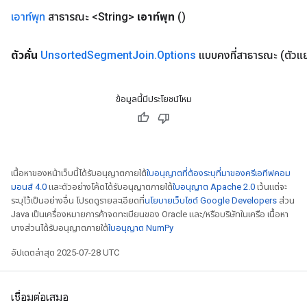
เอาท์พุท
สาธารณะ <String>
เอาท์พุท
()
ตัวคั่น
Unsorted
Segment
Join
.
Options
แบบคงที่สาธารณะ
(ตัวแ
ข้อมูลนี้มีประโยชน์ไหม
เนื้อหาของหน้าเว็บนี้ได้รับอนุญาตภายใต้
ใบอนุญาตที่ต้องระบุที่มาของครีเอทีฟคอม
มอนส์ 4.0
และตัวอย่างโค้ดได้รับอนุญาตภายใต้
ใบอนุญาต Apache 2.0
เว้นแต่จะ
ระบุไว้เป็นอย่างอื่น โปรดดูรายละเอียดที่
นโยบายเว็บไซต์ Google Developers
ส่วน
Java เป็นเครื่องหมายการค้าจดทะเบียนของ Oracle และ/หรือบริษัทในเครือ เนื้อหา
บางส่วนได้รับอนุญาตภายใต้
ใบอนุญาต NumPy
อัปเดตล่าสุด 2025-07-28 UTC
เชื่อมต่อเสมอ