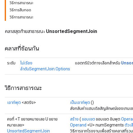
วิธีการสาธารณะ
วิธีการสืบทอด
วิธีการสาธารณะ
คลาสสุดท้ายสาธารณะ
UnsortedSegmentJoin
คลาสที่ซ้อนกัน
Unso
ระดับ
ไม่เรียง
แอตทริบิวต์ทางเลือกสำหรับ
ลำดับSegmentJoin.Options
วิธีการสาธารณะ
เอาท์พุต
<สตริง>
เป็นเอาท์พุต
()
ส่งกลับค่าแฮนเดิลสัญลักษณ์ของเทนเซ
คงที่ <T ขยายหมายเลข U ขยาย
สร้าง
(
ขอบเขต
ขอบเขต อินพุต
Opera
หมายเลข>
Operand
<U> numSegments
ตัวเล
UnsortedSegmentJoin
วิธีการจากโรงงานเพื่อสร้างคลาสที่