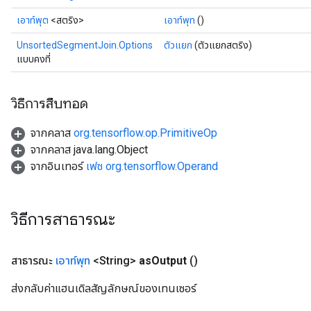
เอาท์พุต
<สตริง>
เอาท์พุท
()
UnsortedSegmentJoin.Options
ตัวแยก
(ตัวแยกสตริง)
แบบคงที่
วิธีการสืบทอด
จากคลาส
org.tensorflow.op.PrimitiveOp
จากคลาส java.lang.Object
จากอินเทอร์
เฟซ org.tensorflow.Operand
วิธีการสาธารณะ
สาธารณะ
เอาท์พุท
<String>
as
Output
()
ส่งกลับค่าแฮนเดิลสัญลักษณ์ของเทนเซอร์