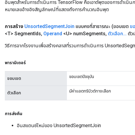
อินพุตสำหรับการดำเนินการ TensorFlow คือเอาต์พุตของการดำเนินการ T
หมายเลขอ้างอิงสัญลักษณ์ที่แสดงถึงการคำนวณอินพุต
การสร้าง
Unsorted
Segment
Join
แบบคงที่สาธารณะ
(ขอบเขต
ขอ
<T> Segment
Ids
,
Operand
<U> num
Segments
,
ตัวเลือก
.
.
.
ตัวเ
วิธีการจากโรงงานเพื่อสร้างคลาสที่รวมการดำเนินการ UnsortedSeg
พารามิเตอร์
ขอบเขตปัจจุบัน
ขอบเขต
มีค่าแอตทริบิวต์ทางเลือก
ตัวเลือก
การส่งคืน
อินสแตนซ์ใหม่ของ UnsortedSegmentJoin