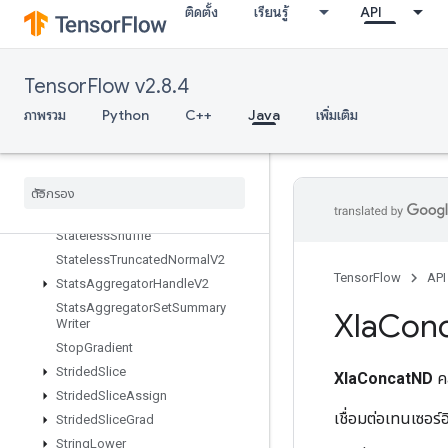
ติดตั้ง
เรียนรู้
API
Alg
StatelessRandomNormalV2
StatelessRandomPoisson
TensorFlow v2.8.4
StatelessRandomUniformFullInt
StatelessRandomUniformFullIntV
ภาพรวม
Python
C++
Java
เพิ่มเติม
2
Stateless
Random
Uniform
Int
V2
Stateless
Random
Uniform
V2
Stateless
Sample
Distorted
Bounding
Box
Stateless
Shuffle
Stateless
Truncated
Normal
V2
TensorFlow
API
Stats
Aggregator
Handle
V2
Stats
Aggregator
Set
Summary
Xla
Con
Writer
Stop
Gradient
Strided
Slice
XlaConcatND
ค
Strided
Slice
Assign
เชื่อมต่อเทนเซอร์อ
Strided
Slice
Grad
String
Lower