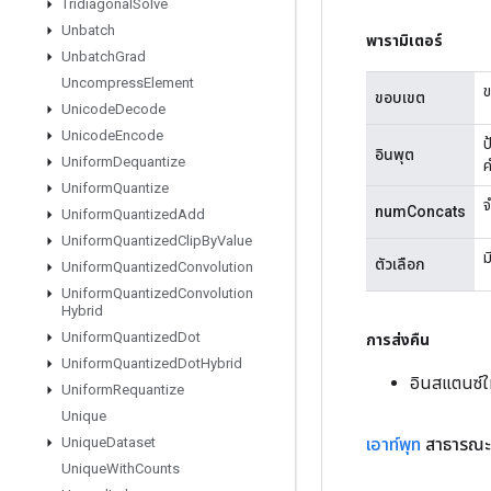
Tridiagonal
Solve
Unbatch
พารามิเตอร์
Unbatch
Grad
Uncompress
Element
ข
ขอบเขต
Unicode
Decode
Unicode
Encode
ป
อินพุต
Uniform
Dequantize
ค
Uniform
Quantize
จ
numConcats
Uniform
Quantized
Add
Uniform
Quantized
Clip
By
Value
ม
ตัวเลือก
Uniform
Quantized
Convolution
Uniform
Quantized
Convolution
Hybrid
Uniform
Quantized
Dot
การส่งคืน
Uniform
Quantized
Dot
Hybrid
อินสแตนซ์
Uniform
Requantize
Unique
เอาท์พุท
สาธารณะ
Unique
Dataset
Unique
With
Counts