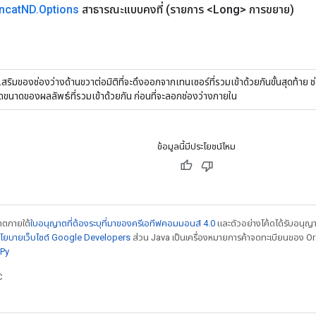
ncat
ND
.
Options
สาธารณะแบบคงที่
(รายการ <Long> การขยาย)
ริมของช่องว่างด้านขวาต่อมิติที่จะดึงออกจากเทนเซอร์ที่รวมเข้าด้วยกันขั้นสุดท้าย ช่
ดขนาดของผลลัพธ์ที่รวมเข้าด้วยกัน ก่อนที่จะลอกช่องว่างภายใน
ข้อมูลนี้มีประโยชน์ไหม
ญาตภายใต้
ใบอนุญาตที่ต้องระบุที่มาของครีเอทีฟคอมมอนส์ 4.0
และตัวอย่างโค้ดได้รับอนุญ
โยบายเว็บไซต์ Google Developers
ส่วน Java เป็นเครื่องหมายการค้าจดทะเบียนของ Orac
Py
C