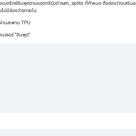
เมตริกซ์อินพุตตามแอตทริบิวต์ num_splits ที่กำหนด ดึงช่องว่างเสริมออ
ยไม่มีช่องว่างภายใน
้นผ่านสะพาน TPU
ทนเซอร์ "อินพุต":