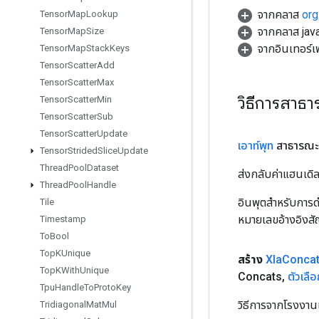
จากคลาส
org
Tensor
Map
Lookup
จากคลาส java
Tensor
Map
Size
จากอินเทอร์
Tensor
Map
Stack
Keys
Tensor
Scatter
Add
Tensor
Scatter
Max
วิธีการสาธ
Tensor
Scatter
Min
Tensor
Scatter
Sub
Tensor
Scatter
Update
เอาท์พุท
สาธารณะ
Tensor
Strided
Slice
Update
Thread
Pool
Dataset
ส่งกลับค่าแฮนเด
Thread
Pool
Handle
อินพุตสำหรับการดำ
Tile
หมายเลขอ้างอิงส
Timestamp
To
Bool
Top
KUnique
สร้าง
Xla
Conca
Top
KWith
Unique
Concats
,
ตัวเลือ
Tpu
Handle
To
Proto
Key
วิธีการจากโรงงาน
Tridiagonal
Mat
Mul