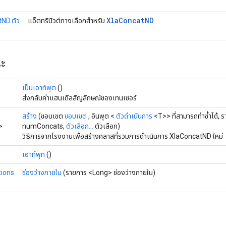
Xla
Concat
ND
ND.ตัว
แอ็ตทริบิวต์ทางเลือกสำหรับ
ณะ
เป็นเอาท์พุต
()
ส่งกลับค่าแฮนเดิลสัญลักษณ์ของเทนเซอร์
สร้าง
(ขอบเขต
ขอบเขต
, อินพุต <
ตัวดำเนินการ
<T>> ที่สามารถทำซ้ำได้,
>
numConcats,
ตัวเลือก...
ตัวเลือก)
วิธีการจากโรงงานเพื่อสร้างคลาสที่รวมการดำเนินการ XlaConcatND ใหม่
เอาท์พุท
()
ions
ช่องว่างภายใน
(รายการ <Long> ช่องว่างภายใน)