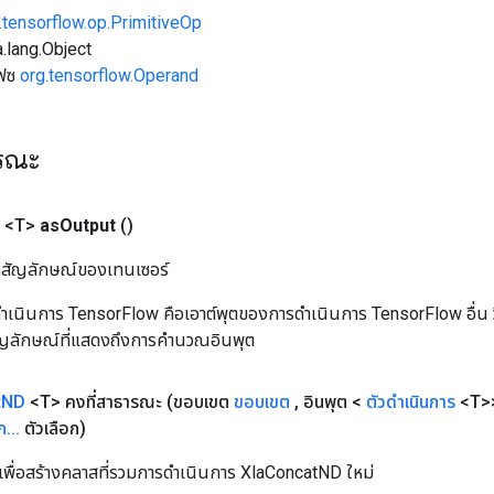
.tensorflow.op.PrimitiveOp
.lang.Object
เฟซ
org.tensorflow.Operand
ารณะ
 <T>
as
Output
()
ิลสัญลักษณ์ของเทนเซอร์
เนินการ TensorFlow คือเอาต์พุตของการดำเนินการ TensorFlow อื่น วิธี
ัญลักษณ์ที่แสดงถึงการคำนวณอินพุต
t
ND
<T> คงที่สาธารณะ
(ขอบเขต
ขอบเขต
,
อินพุต <
ตัวดำเนินการ
<T>
ก
.
.
.
ตัวเลือก)
เพื่อสร้างคลาสที่รวมการดำเนินการ XlaConcatND ใหม่