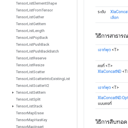
Tensor
List
Element
Shape
Tensor
List
From
Tensor
ระดับ
XlaConcat
Tensor
List
Gather
เลือก
Tensor
List
Get
Item
Tensor
List
Length
วิธีการสาธาร
Tensor
List
Pop
Back
Tensor
List
Push
Back
เอาท์พุต
<T>
Tensor
List
Push
Back
Batch
Tensor
List
Reserve
Tensor
List
Resize
คงที่ <T>
XlaConcatND
<T
Tensor
List
Scatter
Tensor
List
Scatter
Into
Existing
List
Tensor
List
Scatter
V2
เอาท์พุต
<T>
Tensor
List
Set
Item
XlaConcatND.Opt
Tensor
List
Split
แบบคงที่
Tensor
List
Stack
Tensor
Map
Erase
Tensor
Map
Has
Key
วิธีการสืบทอด
Tensor
Map
Insert