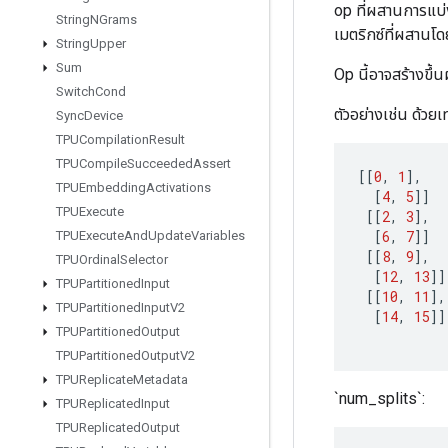
op ที่ผสานการแบ่ง
String
NGrams
เมตริกซ์ที่ผสานโด
String
Upper
Sum
Op นี้อาจสร้างขึ
Switch
Cond
ตัวอย่างเช่น ด้วยเ
Sync
Device
TPUCompilation
Result
TPUCompile
Succeeded
Assert
[[
0
,
1
]
,
TPUEmbedding
Activations
[
4
,
5
]]
TPUExecute
[[
2
,
3
]
,
[
6
,
7
]]
TPUExecute
And
Update
Variables
[[
8
,
9
]
,
TPUOrdinal
Selector
[
12
,
13
]]
TPUPartitioned
Input
[[
10
,
11
]
,
TPUPartitioned
Input
V2
[
14
,
15
]]
TPUPartitioned
Output
TPUPartitioned
Output
V2
TPUReplicate
Metadata
`num_splits`:
TPUReplicated
Input
TPUReplicated
Output