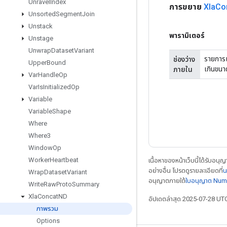
Unravel
Index
การขยาย
Xla
Co
Unsorted
Segment
Join
Unstack
พารามิเตอร์
Unstage
Unwrap
Dataset
Variant
รายการเส
ช่องว่าง
Upper
Bound
เกินขนา
ภายใน
Var
Handle
Op
Var
Is
Initialized
Op
Variable
Variable
Shape
Where
Where3
Window
Op
Worker
Heartbeat
เนื้อหาของหน้าเว็บนี้ได้รับอนุ
อย่างอื่น โปรดดูรายละเอียดที่
น
Wrap
Dataset
Variant
อนุญาตภายใต้
ใบอนุญาต Num
Write
Raw
Proto
Summary
Xla
Concat
ND
อัปเดตล่าสุด 2025-07-28 UT
ภาพรวม
Options