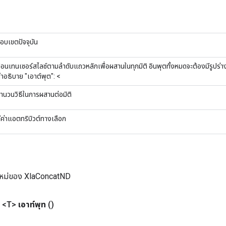
อบเขตปัจจุบัน
้อนเทนเซอร์สไลซ์ตามลำดับแถวหลักเพื่อผสานในทุกมิติ อินพุตทั้งหมดจะต้องมีรูปร่างเ
ำอธิบาย "เอาต์พุต": <
ำนวนวิธีในการผสานต่อมิติ
ีค่าแอตทริบิวต์ทางเลือก
ใหม่ของ XlaConcatND
 <T>
เอาท์พุท
()