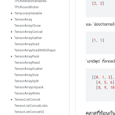
TPUReshard
Variables
[
2
,
2
]
TPURound
Robin
Temporary
Variable
Tensor
Array
และ `ช่องว่างภายใ
Tensor
Array
Close
Tensor
Array
Concat
Tensor
Array
Gather
[
1
,
1
]
Tensor
Array
Grad
Tensor
Array
Grad
With
Shape
Tensor
Array
Pack
`เอาต์พุต` ที่คาดหว
Tensor
Array
Read
Tensor
Array
Scatter
Tensor
Array
Size
[[
0
,
1
,
2
]
,
Tensor
Array
Split
[
4
,
5
,
6
]
[
8
,
9
,
10
Tensor
Array
Unpack
Tensor
Array
Write
Tensor
List
Concat
Tensor
List
Concat
Lists
คลาสที่ซ้อนกั
Tensor
List
Concat
V2