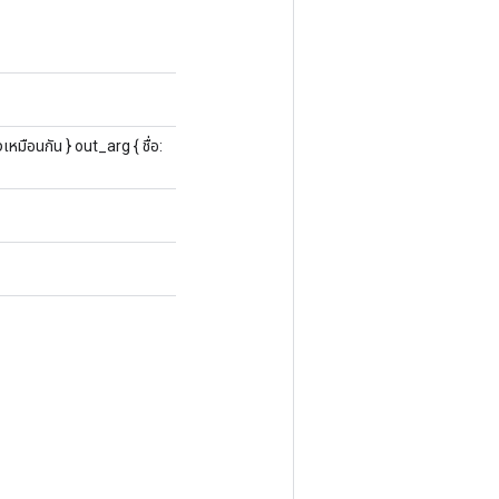
หมือนกัน } out_arg { ชื่อ: