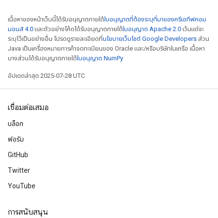
เนื้อหาของหน้าเว็บนี้ได้รับอนุญาตภายใต้
ใบอนุญาตที่ต้องระบุที่มาของครีเอทีฟคอม
มอนส์ 4.0
และตัวอย่างโค้ดได้รับอนุญาตภายใต้
ใบอนุญาต Apache 2.0
เว้นแต่จะ
leOp
ระบุไว้เป็นอย่างอื่น โปรดดูรายละเอียดที่
นโยบายเว็บไซต์ Google Developers
ส่วน
Java เป็นเครื่องหมายการค้าจดทะเบียนของ Oracle และ/หรือบริษัทในเครือ เนื้อหา
บางส่วนได้รับอนุญาตภายใต้
ใบอนุญาต NumPy
อัปเดตล่าสุด 2025-07-28 UTC
เชื่อมต่อเสมอ
บล็อก
ฟอรัม
GitHub
Twitter
Flush
YouTube
การสนับสนุน
eHandleOp