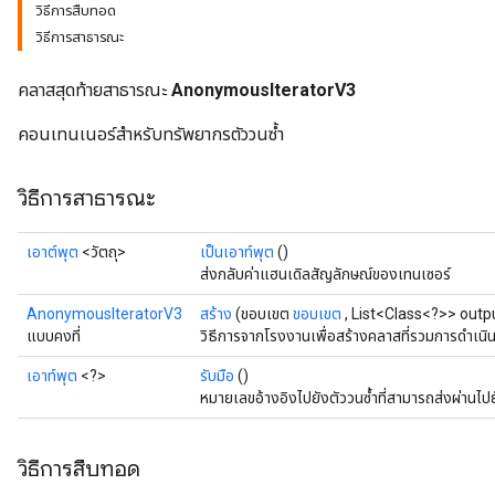
วิธีการสืบทอด
วิธีการสาธารณะ
rs
คลาสสุดท้ายสาธารณะ
AnonymousIteratorV3
คอนเทนเนอร์สำหรับทรัพยากรตัววนซ้ำ
วิธีการสาธารณะ
เอาต์พุต
<วัตถุ>
เป็นเอาท์พุต
()
ส่งกลับค่าแฮนเดิลสัญลักษณ์ของเทนเซอร์
AnonymousIteratorV3
สร้าง
(ขอบเขต
ขอบเขต
, List<Class<?>> outp
แบบคงที่
วิธีการจากโรงงานเพื่อสร้างคลาสที่รวมการดำเ
เอาท์พุต
<?>
รับมือ
()
หมายเลขอ้างอิงไปยังตัววนซ้ำที่สามารถส่งผ่านไ
วิธีการสืบทอด