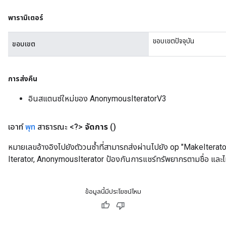
พารามิเตอร์
ขอบเขตปัจจุบัน
ขอบเขต
การส่งคืน
อินสแตนซ์ใหม่ของ AnonymousIteratorV3
เอาท์
พุท
สาธารณะ <?>
จัดการ
()
หมายเลขอ้างอิงไปยังตัววนซ้ำที่สามารถส่งผ่านไปยัง op "MakeIterato
t
Iterator, AnonymousIterator ป้องกันการแชร์ทรัพยากรตามชื่อ และไม่
ข้อมูลนี้มีประโยชน์ไหม
source