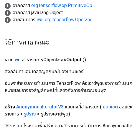
จากคลาส
org.tensorflow.op.PrimitiveOp
จากคลาส java.lang.Object
จากอินเทอร์
เฟซ org.tensorflow.Operand
วิธีการสาธารณะ
เอาท์
พุท
สาธารณะ <Object>
as
Output
()
ส่งกลับค่าแฮนเดิลสัญลักษณ์ของเทนเซอร์
อินพุตสำหรับการดำเนินการ TensorFlow คือเอาต์พุตของการดำเนินการ T
หมายเลขอ้างอิงสัญลักษณ์ที่แสดงถึงการคำนวณอินพุต
สร้าง
Anonymous
Iterator
V3
แบบคงที่สาธารณะ
(
ขอบเขต
ขอบเขต
รายการ <
รูปร่าง
> รูปร่างเอาต์พุต)
วิธีการจากโรงงานเพื่อสร้างคลาสที่รวมการดำเนินการ AnonymousIte