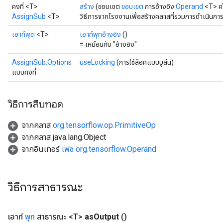
คงที่ <T>
สร้าง
(ขอบเขต
ขอบเขต
การอ้างอิง
Operand
<T> ค
AssignSub
<T>
วิธีการจากโรงงานเพื่อสร้างคลาสที่รวมการดำเนินกา
เอาท์พุต
<T>
เอาท์พุทอ้างอิง
()
= เหมือนกับ "อ้างอิง"
AssignSub.Options
useLocking
(การใช้ล็อคแบบบูลีน)
แบบคงที่
วิธีการสืบทอด
จากคลาส
org.tensorflow.op.PrimitiveOp
จากคลาส java.lang.Object
จากอินเทอร์
เฟซ org.tensorflow.Operand
วิธีการสาธารณะ
t
เอาท์
พุท
สาธารณะ <T>
as
Output
()