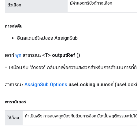
มีค่าแอตทริบิวต์ทางเลือก
ตัวเลือก
Flush
การส่งคืน
eHandleOp
อินสแตนซ์ใหม่ของ AssignSub
ureSplit
เอาท์
พุท
สาธารณะ <T>
output
Ref
()
= เหมือนกับ "อ้างอิง" กลับมาเพื่อความสะดวกสำหรับการดำเนินการที่ต
สาธารณะ
Assign
Sub
.
Options
use
Locking
แบบคงที่
(use
Locki
พารามิเตอร์
ถ้าเป็นจริง การลบจะถูกป้องกันด้วยการล็อค มิฉะนั้นพฤติกรรมจะไม
ใช้ล็อค