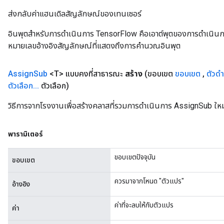
ส่งกลับค่าแฮนเดิลสัญลักษณ์ของเทนเซอร์
อินพุตสำหรับการดำเนินการ TensorFlow คือเอาต์พุตของการดำเนินการ T
หมายเลขอ้างอิงสัญลักษณ์ที่แสดงถึงการคำนวณอินพุต
source
Assign
Sub
<T> แบบคงที่สาธารณะ
สร้าง
(ขอบเขต
ขอบเขต
,
ตัวดำ
leOp
ตัวเลือก
.
.
.
ตัวเลือก)
วิธีการจากโรงงานเพื่อสร้างคลาสที่รวมการดำเนินการ AssignSub ใหม
พารามิเตอร์
ขอบเขตปัจจุบัน
ขอบเขต
ควรมาจากโหนด "ตัวแปร"
อ้างอิง
ค่าที่จะลบให้กับตัวแปร
ค่า