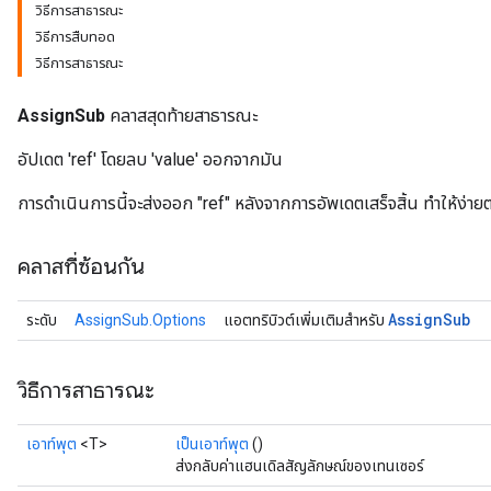
วิธีการสาธารณะ
วิธีการสืบทอด
วิธีการสาธารณะ
AssignSub
คลาสสุดท้ายสาธารณะ
อัปเดต 'ref' โดยลบ 'value' ออกจากมัน
การดำเนินการนี้จะส่งออก "ref" หลังจากการอัพเดตเสร็จสิ้น ทำให้ง่ายต่
คลาสที่ซ้อนกัน
Assign
Sub
ระดับ
AssignSub.Options
แอตทริบิวต์เพิ่มเติมสำหรับ
วิธีการสาธารณะ
เอาท์พุต
<T>
เป็นเอาท์พุต
()
ส่งกลับค่าแฮนเดิลสัญลักษณ์ของเทนเซอร์