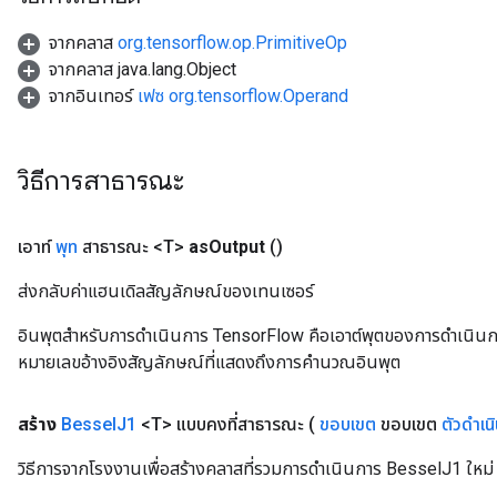
จากคลาส
org.tensorflow.op.PrimitiveOp
source
จากคลาส java.lang.Object
จากอินเทอร์
เฟซ org.tensorflow.Operand
leOp
วิธีการสาธารณะ
เอาท์
พุท
สาธารณะ <T>
as
Output
()
ส่งกลับค่าแฮนเดิลสัญลักษณ์ของเทนเซอร์
อินพุตสำหรับการดำเนินการ TensorFlow คือเอาต์พุตของการดำเนินการ T
หมายเลขอ้างอิงสัญลักษณ์ที่แสดงถึงการคำนวณอินพุต
สร้าง
Bessel
J1
<T> แบบคงที่สาธารณะ
(
ขอบเขต
ขอบเขต
ตัวดำเน
Flush
วิธีการจากโรงงานเพื่อสร้างคลาสที่รวมการดำเนินการ BesselJ1 ใหม่