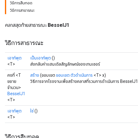
วิธีการสืบทอด
วิธีการสาธารณะ
คลาสสุดท้ายสาธารณะ
BesselJ1
วิธีการสาธารณะ
เอาท์พุต
เป็นเอาท์พุต
()
<T>
ส่งกลับค่าแฮนเดิลสัญลักษณ์ของเทนเซอร์
คงที่ <T
สร้าง
(ขอบเขต
ขอบเขต
ตัวดำเนินการ
<T> x)
ขยาย
วิธีการจากโรงงานเพื่อสร้างคลาสที่รวมการดำเนินการ BesselJ1 
จำนวน>
BesselJ1
<T>
t
เอาท์พุต
ใช่
()
<T>
วิธีการสืบทอด