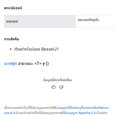
พารามิเตอร์
eHandleOp
ขอบเขตปัจจุบัน
ขอบเขต
ureSplit
การส่งคืน
ตัวอย่างใหม่ของ BesselJ1
เอาท์พุท
สาธารณะ <T>
y
()
ข้อมูลนี้มีประโยชน์ไหม
เนื้อหาของหน้าเว็บนี้ได้รับอนุญาตภายใต้
ใบอนุญาตที่ต้องระบุที่มาของครีเอทีฟคอม
มอนส์ 4.0
และตัวอย่างโค้ดได้รับอนุญาตภายใต้
ใบอนุญาต Apache 2.0
เว้นแต่จะ