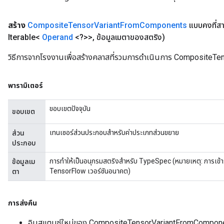
สร้าง
Composite
Tensor
Variant
From
Components
แบบคงที่ส
Iterable<
Operand
<?>>
,
ข้อมูลเมตาของสตริง)
วิธีการจากโรงงานเพื่อสร้างคลาสที่รวมการดำเนินการ Composite
พารามิเตอร์
ขอบเขตปัจจุบัน
ขอบเขต
เทนเซอร์ส่วนประกอบสำหรับค่าประเภทส่วนขยาย
ส่วน
ประกอบ
การทำให้เป็นอนุกรมสตริงสำหรับ TypeSpec (หมายเหตุ: การเข
ข้อมูลเม
TensorFlow เวอร์ชันอนาคต)
ตา
การส่งคืน
อินสแตนซ์ใหม่ของ CompositeTensorVariantFromCompon