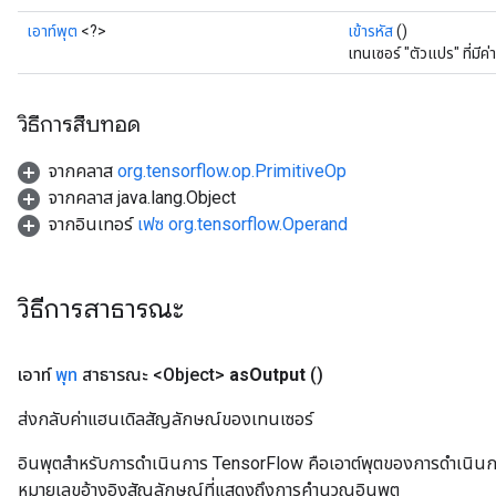
เอาท์พุต
<?>
เข้ารหัส
()
เทนเซอร์ "ตัวแปร" ที่มีค่าท
วิธีการสืบทอด
จากคลาส
org.tensorflow.op.PrimitiveOp
จากคลาส java.lang.Object
จากอินเทอร์
เฟซ org.tensorflow.Operand
วิธีการสาธารณะ
เอาท์
พุท
สาธารณะ <Object>
as
Output
()
ส่งกลับค่าแฮนเดิลสัญลักษณ์ของเทนเซอร์
อินพุตสำหรับการดำเนินการ TensorFlow คือเอาต์พุตของการดำเนินการ T
หมายเลขอ้างอิงสัญลักษณ์ที่แสดงถึงการคำนวณอินพุต