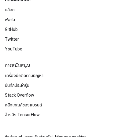
บล็อก
ฟอรัม
GitHub
rBatch
Twitter
YouTube
Batch
การสนับสนุน
เครื่องมือติดตามปัญหา
atch
บันทึกประจำรุ่น
Stack Overflow
หลักเกณฑ์ของแบรนด์
อ้างอิง TensorFlow