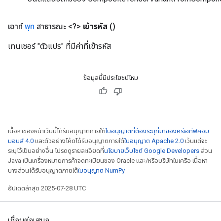
เอาท์
พุท
สาธารณะ <?>
เข้ารหัส
()
เทนเซอร์ "ตัวแปร" ที่มีค่าที่เข้ารหัส
ข้อมูลนี้มีประโยชน์ไหม
เนื้อหาของหน้าเว็บนี้ได้รับอนุญาตภายใต้
ใบอนุญาตที่ต้องระบุที่มาของครีเอทีฟคอม
มอนส์ 4.0
และตัวอย่างโค้ดได้รับอนุญาตภายใต้
ใบอนุญาต Apache 2.0
เว้นแต่จะ
ระบุไว้เป็นอย่างอื่น โปรดดูรายละเอียดที่
นโยบายเว็บไซต์ Google Developers
ส่วน
ryTensorBatch
Java เป็นเครื่องหมายการค้าจดทะเบียนของ Oracle และ/หรือบริษัทในเครือ เนื้อหา
dTensorBatch
บางส่วนได้รับอนุญาตภายใต้
ใบอนุญาต NumPy
อัปเดตล่าสุด 2025-07-28 UTC
เชื่อมต่อเสมอ