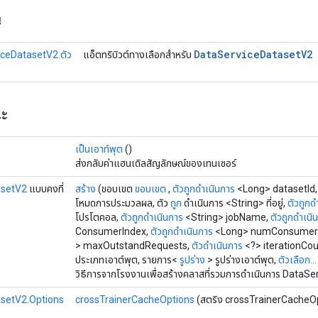
น
Data
Service
Dataset
V2
ceDatasetV2.ตัว
แอ็ตทริบิวต์ทางเลือกสำหรับ
ณะ
เป็นเอาท์พุต
()
ส่งกลับค่าแฮนเดิลสัญลักษณ์ของเทนเซอร์
asetV2
แบบคงที่
สร้าง
(ขอบเขต
ขอบเขต
,
ตัวถูกดำเนินการ
<Long> datasetId
โหมดการประมวลผล, ตัว
ถูก
ดำเนินการ <String> ที่อยู่,
ตัวถูกด
โปรโตคอล,
ตัวถูกดำเนินการ
<String> jobName,
ตัวถูกดำเนิ
ConsumerIndex,
ตัวถูกดำเนินการ
<Long> numConsumer
> maxOutstandRequests,
ตัวดำเนินการ
<?> iterationCo
ประเภทเอาต์พุต, รายการ<
รูปร่าง
> รูปร่างเอาต์พุต,
ตัวเลือก...
วิธีการจากโรงงานเพื่อสร้างคลาสที่รวมการดำเนินการ DataSe
setV2.Options
crossTrainerCacheOptions
(สตริง crossTrainerCacheO