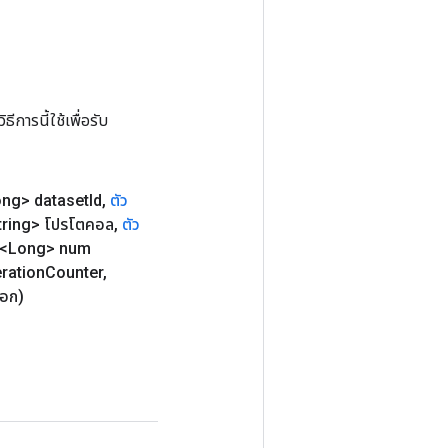
การนี้ใช้เพื่อรับ
ng> dataset
Id
,
ตัว
ring> โปรโตคอล
,
ตัว
<Long> num
eration
Counter
,
ือก)