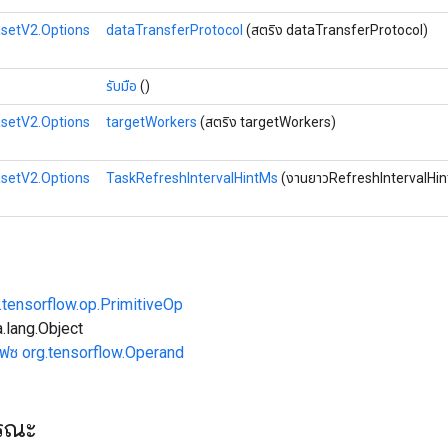
setV2.Options
dataTransferProtocol
(สตริง dataTransferProtocol)
รับมือ
()
setV2.Options
targetWorkers
(สตริง targetWorkers)
setV2.Options
TaskRefreshIntervalHintMs
(งานยาวRefreshIntervalHi
.tensorflow.op.PrimitiveOp
.lang.Object
เฟซ org.tensorflow.Operand
ารณะ