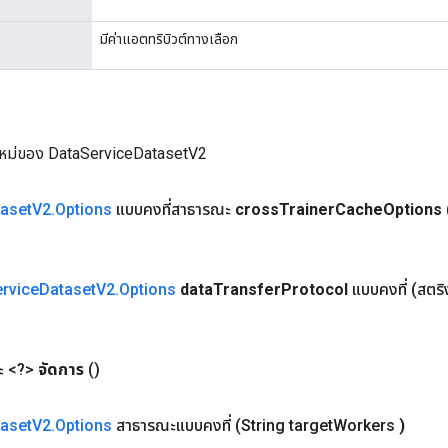
มีค่าแอตทริบิวต์ทางเลือก
ใหม่ของ DataServiceDatasetV2
aset
V2
.
Options
แบบคงที่สาธารณะ
cross
Trainer
Cache
Options
rvice
Dataset
V2
.
Options
data
Transfer
Protocol
แบบคงที่
(สตริ
 <?>
จัดการ
()
aset
V2
.
Options
สาธารณะแบบคงที่
(String target
Workers
)