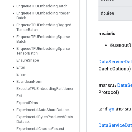
Enqueue
TPUEmbedding
Batch
ตัวเลือก
Enqueue
TPUEmbedding
Integer
Batch
Enqueue
TPUEmbedding
Ragged
Tensor
Batch
การส่งคืน
Enqueue
TPUEmbedding
Sparse
Batch
อินสแตนซ์
Enqueue
TPUEmbedding
Sparse
Tensor
Batch
Ensure
Shape
Data
Service
Dat
Enter
Cache
Options)
Erfinv
Euclidean
Norm
สาธารณะ
Data
Se
Execute
TPUEmbedding
Partitioner
Protocol)
Exit
Expand
Dims
เอาท์
พุท
สาธารณะ
Experimental
Auto
Shard
Dataset
Experimental
Bytes
Produced
Stats
Dataset
Data
Service
Dat
Experimental
Choose
Fastest