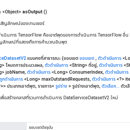
 <Object>
as
Output
()
ิลสัญลักษณ์ของเทนเซอร์
เนินการ TensorFlow คือเอาต์พุตของการดำเนินการ TensorFlow อื่น วิธี
ัญลักษณ์ที่แสดงถึงการคำนวณอินพุต
ce
Dataset
V2
แบบคงที่สาธารณะ
(ขอบเขต
ขอบเขต
,
ตัวดำเนินการ
<Lo
g> โหมดการประมวลผล
,
ตัวดำเนินการ
<String> ที่อยู่
,
ตัวดำเนินการ
<St
g> job
Name
,
ตัวดำเนินการ
<Long> Consumer
Index
,
ตัวดำเนินการ
ถูกดำเนินการ
<Long> max
Outstand
Requests
,
ตัวดำเนินการ
<?> it
>> ประเภทเอาต์พุต
,
รายการ<
รูปร่าง
> รูปร่างเอาต์พุต
,
ตัวเลือก
.
.
.
ตัวเล
เพื่อสร้างคลาสที่รวมการดำเนินการ DataServiceDatasetV2 ใหม่
ขอบเขตปัจจุบัน