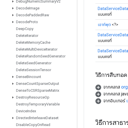
Debug
Numeric
Summary
V2
Decode
Image
DataServiceData
แบบคงที่
Decode
Padded
Raw
Decode
Proto
เอาท์พุต
<?>
Deep
Copy
DataServiceData
Delete
Iterator
แบบคงที่
Delete
Memory
Cache
Delete
Multi
Device
Iterator
DataServiceData
Delete
Random
Seed
Generator
แบบคงที่
Delete
Seed
Generator
Delete
Session
Tensor
วิธีการสืบทอด
Dense
Bincount
Dense
Count
Sparse
Output
จากคลาส
org
Dense
To
CSRSparse
Matrix
จากคลาส java
Destroy
Resource
Op
จากอินเทอร์
Destroy
Temporary
Variable
Device
Index
Directed
Interleave
Dataset
วิธีการสาธ
Disable
Copy
On
Read