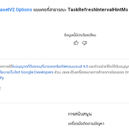
aset
V2
.
Options
แบบคงที่สาธารณะ
Task
Refresh
Interval
Hint
Ms
ข้อมูลนี้มีประโยชน์ไหม
ญาตภายใต้
ใบอนุญาตที่ต้องระบุที่มาของครีเอทีฟคอมมอนส์ 4.0
และตัวอย่างโค้ดได้รับอนุญ
โยบายเว็บไซต์ Google Developers
ส่วน Java เป็นเครื่องหมายการค้าจดทะเบียนของ Orac
Py
C
การสนับสนุน
เครื่องมือติดตามปัญหา