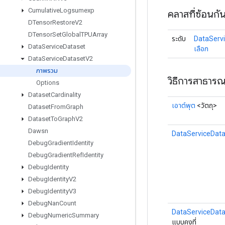
Cumulative
Logsumexp
คลาสที่ซ้อนกั
DTensor
Restore
V2
DTensor
Set
Global
TPUArray
ระดับ
DataServi
Data
Service
Dataset
เลือก
Data
Service
Dataset
V2
ภาพรวม
วิธีการสาธาร
Options
Dataset
Cardinality
เอาต์พุต
<วัตถุ>
Dataset
From
Graph
Dataset
To
Graph
V2
Dawsn
DataServiceDat
Debug
Gradient
Identity
Debug
Gradient
Ref
Identity
Debug
Identity
Debug
Identity
V2
Debug
Identity
V3
Debug
Nan
Count
DataServiceData
Debug
Numeric
Summary
แบบคงที่