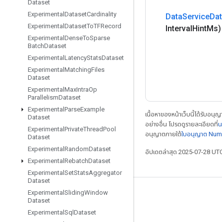
Dataset
Experimental
Dataset
Cardinality
Data
Service
Dat
Experimental
Dataset
To
TFRecord
Interval
Hint
Ms)
Experimental
Dense
To
Sparse
Batch
Dataset
Experimental
Latency
Stats
Dataset
Experimental
Matching
Files
Dataset
Experimental
Max
Intra
Op
Parallelism
Dataset
Experimental
Parse
Example
เนื้อหาของหน้าเว็บนี้ได้รับอนุ
Dataset
อย่างอื่น โปรดดูรายละเอียดที่
น
Experimental
Private
Thread
Pool
อนุญาตภายใต้
ใบอนุญาต Num
Dataset
Experimental
Random
Dataset
อัปเดตล่าสุด 2025-07-28 UT
Experimental
Rebatch
Dataset
Experimental
Set
Stats
Aggregator
Dataset
Experimental
Sliding
Window
เชื่อมต่อเสมอ
Dataset
บล็อก
Experimental
Sql
Dataset