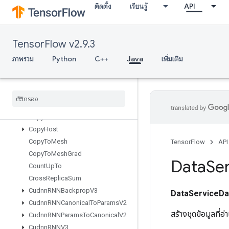
ติดตั้ง
เรียนรู้
API
ConfigureTPUEmbeddingHost
ConfigureTPUEmbeddingMemory
ConnectTPUEmbeddingHosts
TensorFlow v2.9.3
Constant
ConsumeMutexLock
ภาพรวม
Python
C++
Java
เพิ่มเติม
ControlTrigger
Conv
Conv2DBackprop
Filter
V2
Conv2DBackprop
Input
V2
Copy
Copy
Host
Copy
To
Mesh
TensorFlow
API
Copy
To
Mesh
Grad
Data
Ser
Count
Up
To
Cross
Replica
Sum
Cudnn
RNNBackprop
V3
DataServiceDa
Cudnn
RNNCanonical
To
Params
V2
สร้างชุดข้อมูลที่อ
Cudnn
RNNParams
To
Canonical
V2
Cudnn
RNNV3