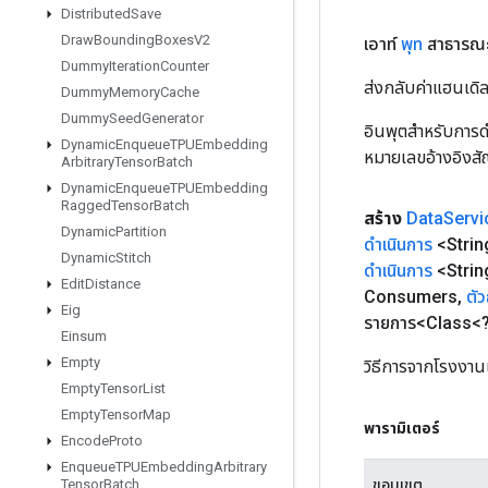
Distributed
Save
Draw
Bounding
Boxes
V2
เอาท์
พุท
สาธารณะ
Dummy
Iteration
Counter
ส่งกลับค่าแฮนเด
Dummy
Memory
Cache
Dummy
Seed
Generator
อินพุตสำหรับการดำ
Dynamic
Enqueue
TPUEmbedding
หมายเลขอ้างอิงส
Arbitrary
Tensor
Batch
Dynamic
Enqueue
TPUEmbedding
Ragged
Tensor
Batch
สร้าง
Data
Servi
Dynamic
Partition
ดำเนินการ
<Strin
Dynamic
Stitch
ดำเนินการ
<Strin
Edit
Distance
Consumers
,
ตัว
Eig
รายการ<Class<?
Einsum
Empty
วิธีการจากโรงงาน
Empty
Tensor
List
Empty
Tensor
Map
พารามิเตอร์
Encode
Proto
Enqueue
TPUEmbedding
Arbitrary
ขอบเขต
Tensor
Batch