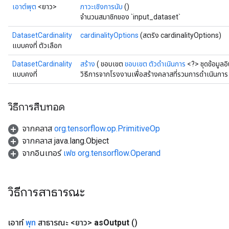
เอาต์พุต
<ยาว>
ภาวะเชิงการนับ
()
จำนวนสมาชิกของ `input_dataset`
DatasetCardinality
cardinalityOptions
(สตริง cardinalityOptions)
แบบคงที่ ตัวเลือก
DatasetCardinality
สร้าง
( ขอบเขต
ขอบเขต
ตัวดำเนินการ
<?> ชุดข้อมูลอ
แบบคงที่
วิธีการจากโรงงานเพื่อสร้างคลาสที่รวมการดำเนินการ
วิธีการสืบทอด
จากคลาส
org.tensorflow.op.PrimitiveOp
จากคลาส java.lang.Object
จากอินเทอร์
เฟซ org.tensorflow.Operand
วิธีการสาธารณะ
ryTensorBatch
เอาท์
พุท
สาธารณะ <ยาว>
as
Output
()
dTensorBatch