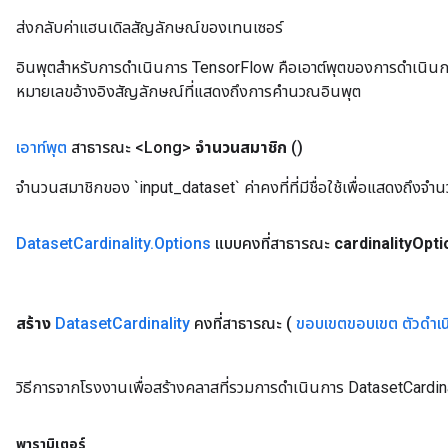
ส่งกลับค่าแฮนเดิลสัญลักษณ์ของเทนเซอร์
อินพุตสำหรับการดำเนินการ TensorFlow คือเอาต์พุตของการดำเนินการ T
หมายเลขอ้างอิงสัญลักษณ์ที่แสดงถึงการคำนวณอินพุต
เอาท์พุต
สาธารณะ <Long>
จำนวนสมาชิก
()
จำนวนสมาชิกของ `input_dataset` ค่าคงที่ที่มีชื่อใช้เพื่อแสดงถึงจ
rBatch
Dataset
Cardinality
.
Options
แบบคงที่สาธารณะ
cardinality
Opti
Batch
สร้าง
Dataset
Cardinality
คงที่สาธารณะ
(
ขอบเขตขอบเขต
ตัวดำเ
atch
วิธีการจากโรงงานเพื่อสร้างคลาสที่รวมการดำเนินการ DatasetCardina
พารามิเตอร์