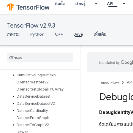
ติดตั้ง
เรียนรู้
API
Copy
CopyHost
CopyToMesh
TensorFlow v2.9.3
CopyToMeshGrad
CountUpTo
ภาพรวม
Python
C++
Java
เพิ่มเติม
CrossReplicaSum
Cudnn
RNNBackprop
V3
Cudnn
RNNCanonical
To
Params
V2
Cudnn
RNNParams
To
Canonical
V2
Cudnn
RNNV3
Cumulative
Logsumexp
DTensor
Restore
V2
TensorFlow
API
DTensor
Set
Global
TPUArray
Debug
I
Data
Service
Dataset
Data
Service
Dataset
V2
Dataset
Cardinality
DebugIdentity
Dataset
From
Graph
จัดเตรียมการแมปข
Dataset
To
Graph
V2
Dawsn