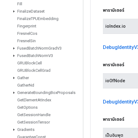
Fill
พารามิเตอร์
Finalize
Dataset
Finalize
TPUEmbedding
ioIndex.io
Fingerprint
Fresnel
Cos
Fresnel
Sin
Debug
Identity
V
Fused
Batch
Norm
Grad
V3
Fused
Batch
Norm
V3
GRUBlock
Cell
พารามิเตอร์
GRUBlock
Cell
Grad
Gather
ioOfNode
Gather
Nd
Generate
Bounding
Box
Proposals
Get
Element
At
Index
Debug
Identity
V
Get
Options
Get
Session
Handle
พารามิเตอร์
Get
Session
Tensor
Gradients
เป็นอินพุต
Guarantee
Const