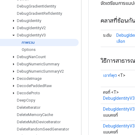
จัดเตรียมการแมปข
Debug
Gradient
Identity
Debug
Gradient
Ref
Identity
คลาสที่ซ้อนกั
Debug
Identity
Debug
Identity
V2
ระดับ
DebugIden
Debug
Identity
V3
เลือก
ภาพรวม
Options
Debug
Nan
Count
วิธีการสาธาร
Debug
Numeric
Summary
Debug
Numeric
Summary
V2
เอาท์พุต
<T>
Decode
Image
Decode
Padded
Raw
คงที่ <T>
Decode
Proto
DebugIdentityV3
Deep
Copy
Delete
Iterator
DebugIdentityV3
Delete
Memory
Cache
แบบคงที่
Delete
Multi
Device
Iterator
DebugIdentityV3
Delete
Random
Seed
Generator
แบบคงที่