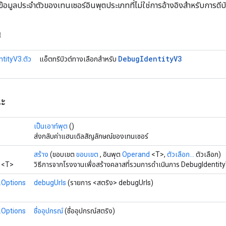
้อมูลประจำตัวของเทนเซอร์อินพุตประเภทที่ไม่ใช่การอ้างอิงสำหรับการดีบ
น
Debug
Identity
V3
tityV3.ตัว
แอ็ตทริบิวต์ทางเลือกสำหรับ
ณะ
เป็นเอาท์พุต
()
ส่งกลับค่าแฮนเดิลสัญลักษณ์ของเทนเซอร์
สร้าง
(ขอบเขต
ขอบเขต
, อินพุต
Operand
<T>,
ตัวเลือก...
ตัวเลือก)
<T>
วิธีการจากโรงงานเพื่อสร้างคลาสที่รวมการดำเนินการ DebugIdentity
.Options
debugUrls
(รายการ <สตริง> debugUrls)
.Options
ชื่ออุปกรณ์
(ชื่ออุปกรณ์สตริง)