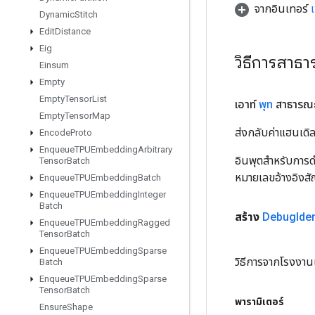
จากอินเทอร์
Dynamic
Stitch
Edit
Distance
Eig
วิธีการสาธ
Einsum
Empty
Empty
Tensor
List
เอาท์
พุท
สาธารณ
Empty
Tensor
Map
ส่งกลับค่าแฮนเด
Encode
Proto
Enqueue
TPUEmbedding
Arbitrary
อินพุตสำหรับการดำ
Tensor
Batch
หมายเลขอ้างอิงส
Enqueue
TPUEmbedding
Batch
Enqueue
TPUEmbedding
Integer
Batch
สร้าง
Debug
Iden
Enqueue
TPUEmbedding
Ragged
Tensor
Batch
Enqueue
TPUEmbedding
Sparse
วิธีการจากโรงงาน
Batch
Enqueue
TPUEmbedding
Sparse
Tensor
Batch
พารามิเตอร์
Ensure
Shape