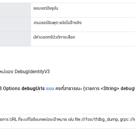
ขอบเขตปัจจุบัน
เทนเซอร์อินพุต ชนิดไม่อ้างอิง
มีค่าแอตทริบิวต์ทางเลือก
ใหม่ของ DebugIdentityV3
3
.
Options
debug
Urls
แบบ
คงที่สาธารณะ
(รายการ <String> debug
ยการ URL ที่จะแก้ไขข้อบกพร่องเป้าหมาย เช่น file:///foo/tfdbg_dump, grpc::/