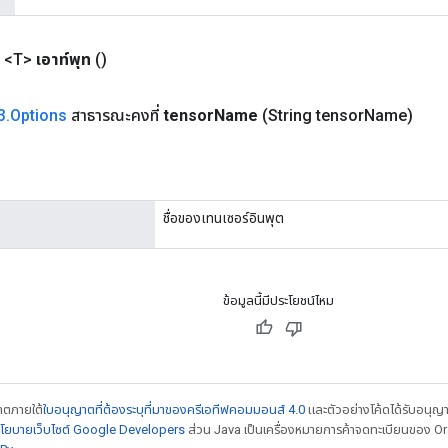
 <T>
เอาท์พุท
()
3
.
Options
สาธารณะคงที่
tensor
Name
(String tensor
Name)
ชื่อของเทนเซอร์อินพุต
ข้อมูลนี้มีประโยชน์ไหม
ญาตภายใต้
ใบอนุญาตที่ต้องระบุที่มาของครีเอทีฟคอมมอนส์ 4.0
และตัวอย่างโค้ดได้รับอนุญ
โยบายเว็บไซต์ Google Developers
ส่วน Java เป็นเครื่องหมายการค้าจดทะเบียนของ Orac