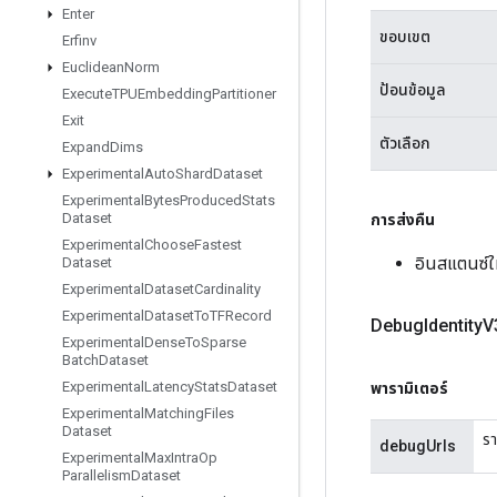
Enter
ขอบเขต
Erfinv
Euclidean
Norm
ป้อนข้อมูล
Execute
TPUEmbedding
Partitioner
Exit
ตัวเลือก
Expand
Dims
Experimental
Auto
Shard
Dataset
Experimental
Bytes
Produced
Stats
Dataset
การส่งคืน
Experimental
Choose
Fastest
อินสแตนซ์
Dataset
Experimental
Dataset
Cardinality
Experimental
Dataset
To
TFRecord
Debug
Identity
V
Experimental
Dense
To
Sparse
Batch
Dataset
Experimental
Latency
Stats
Dataset
พารามิเตอร์
Experimental
Matching
Files
Dataset
รา
debugUrls
Experimental
Max
Intra
Op
Parallelism
Dataset