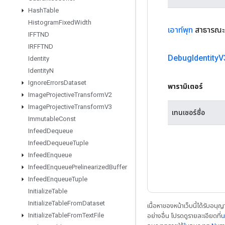
Hash
Table
Histogram
Fixed
Width
เอาท์พุท
สาธารณะ
IFFTND
IRFFTND
Debug
Identity
V
Identity
Identity
N
Ignore
Errors
Dataset
พารามิเตอร์
Image
Projective
Transform
V2
Image
Projective
Transform
V3
เทนเซอร์ชื่อ
Immutable
Const
Infeed
Dequeue
Infeed
Dequeue
Tuple
Infeed
Enqueue
Infeed
Enqueue
Prelinearized
Buffer
Infeed
Enqueue
Tuple
Initialize
Table
Initialize
Table
From
Dataset
เนื้อหาของหน้าเว็บนี้ได้รับอนุ
Initialize
Table
From
Text
File
อย่างอื่น โปรดดูรายละเอียดที่
น