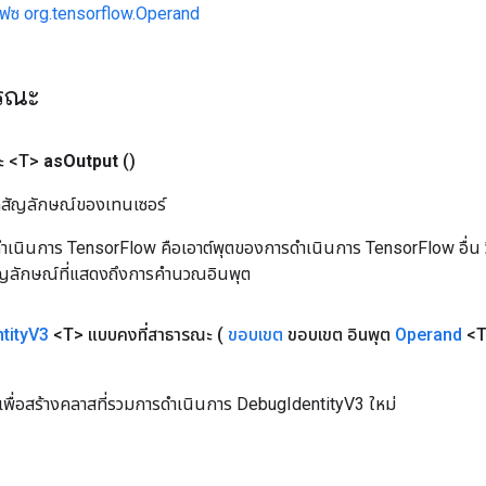
เฟซ org.tensorflow.Operand
ารณะ
ะ <T>
as
Output
()
ิลสัญลักษณ์ของเทนเซอร์
เนินการ TensorFlow คือเอาต์พุตของการดำเนินการ TensorFlow อื่น วิธี
ัญลักษณ์ที่แสดงถึงการคำนวณอินพุต
tity
V3
<T> แบบคงที่สาธารณะ
(
ขอบเขต
ขอบเขต อินพุต
Operand
<
เพื่อสร้างคลาสที่รวมการดำเนินการ DebugIdentityV3 ใหม่