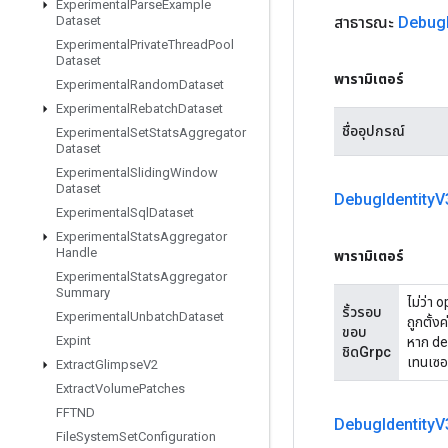
Experimental
Parse
Example
สาธารณะ
Debug
Dataset
Experimental
Private
Thread
Pool
Dataset
พารามิเตอร์
Experimental
Random
Dataset
Experimental
Rebatch
Dataset
ชื่ออุปกรณ์
Experimental
Set
Stats
Aggregator
Dataset
Experimental
Sliding
Window
Dataset
Debug
Identity
V
Experimental
Sql
Dataset
Experimental
Stats
Aggregator
Handle
พารามิเตอร์
Experimental
Stats
Aggregator
Summary
ไม่ว่า 
รั้วรอบ
Experimental
Unbatch
Dataset
ถูกตั้ง
ขอบ
Expint
หาก deb
ชิดGrpc
เทนเซอร
Extract
Glimpse
V2
Extract
Volume
Patches
FFTND
Debug
Identity
V
File
System
Set
Configuration