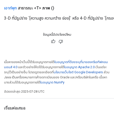
เอาท์พุท
สาธารณะ <T>
ภาพ
()
3-D ที่มีรูปร่าง `[ความสูง ความกว้าง ช่อง]` หรือ 4-D ที่มีรูปร่าง `[กรอ
ข้อมูลนี้มีประโยชน์ไหม
เนื้อหาของหน้าเว็บนี้ได้รับอนุญาตภายใต้
ใบอนุญาตที่ต้องระบุที่มาของครีเอทีฟคอม
มอนส์ 4.0
และตัวอย่างโค้ดได้รับอนุญาตภายใต้
ใบอนุญาต Apache 2.0
เว้นแต่จะ
ระบุไว้เป็นอย่างอื่น โปรดดูรายละเอียดที่
นโยบายเว็บไซต์ Google Developers
ส่วน
Java เป็นเครื่องหมายการค้าจดทะเบียนของ Oracle และ/หรือบริษัทในเครือ เนื้อหา
บางส่วนได้รับอนุญาตภายใต้
ใบอนุญาต NumPy
อัปเดตล่าสุด 2025-07-28 UTC
เชื่อมต่อเสมอ