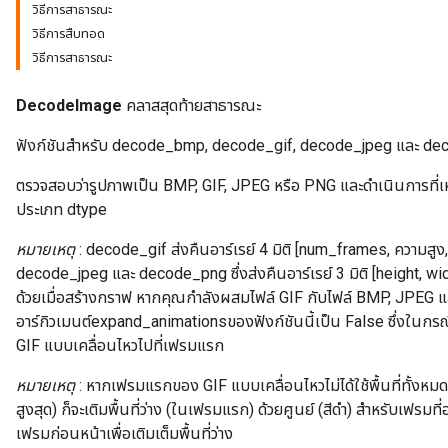
วิธีการสาธารณะ
วิธีการสืบทอด
วิธีการสาธารณะ
DecodeImage
คลาสสุดท้ายสาธารณะ
ฟังก์ชันสำหรับ decode_bmp, decode_gif, decode_jpeg และ d
ตรวจสอบว่ารูปภาพเป็น BMP, GIF, JPEG หรือ PNG และดำเนินการที่เ
ประเภท dtype
หมายเหตุ
: decode_gif ส่งคืนอาร์เรย์ 4 มิติ [num_frames, ความสูง
decode_jpeg และ decode_png ซึ่งส่งคืนอาร์เรย์ 3 มิติ [height, wid
ด้วยเมื่อสร้างกราฟ หากคุณกำลังผสมไฟล์ GIF กับไฟล์ BMP, JPEG และ/ห
อาร์กิวเมนต์expand_animationsของฟังก์ชันนี้เป็น False ซึ่งในกรณีน
GIF แบบเคลื่อนไหวไปที่เฟรมแรก
หมายเหตุ
: หากเฟรมแรกของ GIF แบบเคลื่อนไหวไม่ได้ใช้พื้นที่ทั้งห
สูงสุด) ก็จะเติมพื้นที่ว่าง (ในเฟรมแรก) ด้วยศูนย์ (สีดำ) สำหรับเฟรมที่อย
เฟรมก่อนหน้าเพื่อเติมเต็มพื้นที่ว่าง