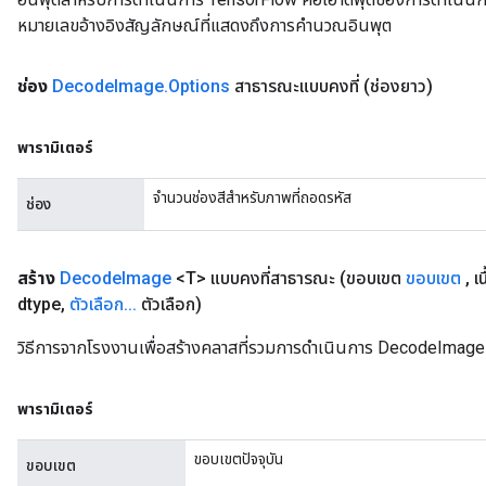
หมายเลขอ้างอิงสัญลักษณ์ที่แสดงถึงการคำนวณอินพุต
ช่อง
Decode
Image
.
Options
สาธารณะแบบคงที่
(ช่องยาว)
พารามิเตอร์
จำนวนช่องสีสำหรับภาพที่ถอดรหัส
ช่อง
สร้าง
Decode
Image
<T> แบบคงที่สาธารณะ
(ขอบเขต
ขอบเขต
,
เน
dtype
,
ตัวเลือก
.
.
.
ตัวเลือก)
วิธีการจากโรงงานเพื่อสร้างคลาสที่รวมการดำเนินการ DecodeImage 
พารามิเตอร์
ขอบเขตปัจจุบัน
ขอบเขต