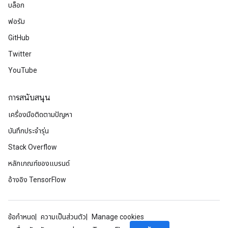
บล็อก
ฟอรัม
GitHub
Twitter
rs
YouTube
mParameters
rs
การสนับสนุน
Parameters
เครื่องมือติดตามปัญหา
rParameters
บันทึกประจำรุ่น
Parameters
Stack Overflow
ters
arameters
หลักเกณฑ์ของแบรนด์
meters
อ้างอิง TensorFlow
rs
tDescentParameters
ข้อกำหนด
ความเป็นส่วนตัว
Manage cookies