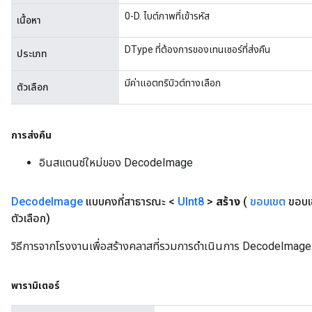
0-D. ไบต์ภาพที่เข้ารหัส
เนื้อหา
DType ที่ต้องการของเทนเซอร์ที่ส่งคืน
ประเภท
มีค่าแอตทริบิวต์ทางเลือก
ตัวเลือก
การส่งคืน
อินสแตนซ์ใหม่ของ DecodeImage
Decode
Image
แบบคงที่สาธารณะ <
UInt8
>
สร้าง
(
ขอบเขต
ขอบเข
ตัวเลือก)
วิธีการจากโรงงานเพื่อสร้างคลาสที่รวมการดำเนินการ DecodeImage ให
พารามิเตอร์