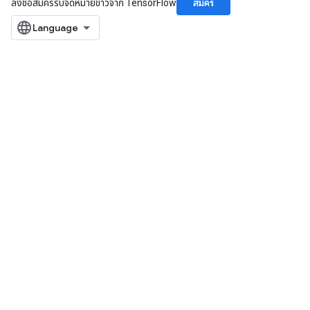
สมัคร
ลงชื่อสมัครรับจดหมายข่าวจาก TensorFlow