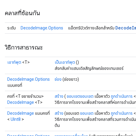
คลาสที่ซ้อนกัน
Decode
I
ระดับ
DecodeImage.Options
แอ็ตทริบิวต์ทางเลือกสำหรับ
ryTensorBatch
dTensorBatch
วิธีการสาธารณะ
เอาท์พุต
<T>
เป็นเอาท์พุต
()
ส่งกลับค่าแฮนเดิลสัญลักษณ์ของเทนเซอร์
DecodeImage.Options
ช่อง
(ช่องยาว)
แบบคงที่
คงที่ <T ขยายจำนวน>
สร้าง
(
ขอบเขตขอบเขต
เนื้อหาตัว
ถูกดำเนินการ
<
DecodeImage
<T>
วิธีการจากโรงงานเพื่อสร้างคลาสที่ห่อการดำเน
DecodeImage
แบบคงที่
สร้าง
(ขอบเขต
ขอบเขต
เนื้อหาตัว
ถูกดำเนินการ
<
rBatch
<
UInt8
>
วิธีการจากโรงงานเพื่อสร้างคลาสที่รวมการดำเนิ
ต้น