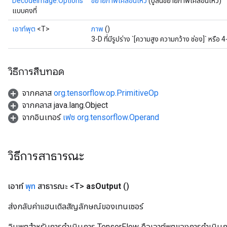
DecodeImage.Options
ขยายภาพเคลื่อนไหว
(บูลีนขยายภาพเคลื่อนไหว)
Batch
แบบคงที่
เอาท์พุต
<T>
ภาพ
()
atch
3-D ที่มีรูปร่าง `[ความสูง ความกว้าง ช่อง]` หรือ 4-
วิธีการสืบทอด
จากคลาส
org.tensorflow.op.PrimitiveOp
จากคลาส java.lang.Object
จากอินเทอร์
เฟซ org.tensorflow.Operand
วิธีการสาธารณะ
เอาท์
พุท
สาธารณะ <T>
as
Output
()
ส่งกลับค่าแฮนเดิลสัญลักษณ์ของเทนเซอร์
อินพุตสำหรับการดำเนินการ TensorFlow คือเอาต์พุตของการดำเนินการ T