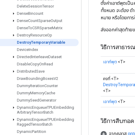
ตั้งค่าเอาต์พุตเป็
Delete
Session
Tensor
ทั้งหมด
จะต้อง
ดำเ
Dense
Bincount
หมาย หรือโดยการ
Dense
Count
Sparse
Output
Dense
To
CSRSparse
Matrix
ส่งออกค่าสุดท้ายขอ
Destroy
Resource
Op
Destroy
Temporary
Variable
วิธีการสาธาร
Device
Index
Directed
Interleave
Dataset
เอาท์พุต
<T>
Disable
Copy
On
Read
Distributed
Save
คงที่ <T>
Draw
Bounding
Boxes
V2
DestroyTempora
Dummy
Iteration
Counter
<T>
Dummy
Memory
Cache
Dummy
Seed
Generator
เอาท์พุต
<T>
Dynamic
Enqueue
TPUEmbedding
Arbitrary
Tensor
Batch
วิธีการสืบทอด
Dynamic
Enqueue
TPUEmbedding
Ragged
Tensor
Batch
Dynamic
Partition
จากคลาส
org