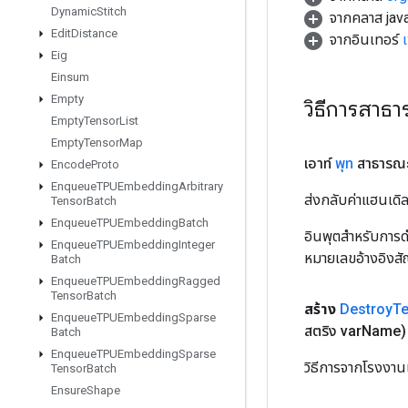
Dynamic
Stitch
จากคลาส java
Edit
Distance
จากอินเทอร์
Eig
Einsum
Empty
วิธีการสาธ
Empty
Tensor
List
Empty
Tensor
Map
เอาท์
พุท
สาธารณ
Encode
Proto
Enqueue
TPUEmbedding
Arbitrary
ส่งกลับค่าแฮนเด
Tensor
Batch
Enqueue
TPUEmbedding
Batch
อินพุตสำหรับการดำ
Enqueue
TPUEmbedding
Integer
หมายเลขอ้างอิงส
Batch
Enqueue
TPUEmbedding
Ragged
Tensor
Batch
สร้าง
Destroy
T
Enqueue
TPUEmbedding
Sparse
สตริง var
Name)
Batch
Enqueue
TPUEmbedding
Sparse
วิธีการจากโรงงาน
Tensor
Batch
Ensure
Shape