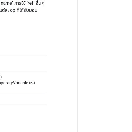
_name' การใช้ 'ref' อื่นๆ
่ละ op ที่ได้รับมอบ
)
mporaryVariable ใหม่