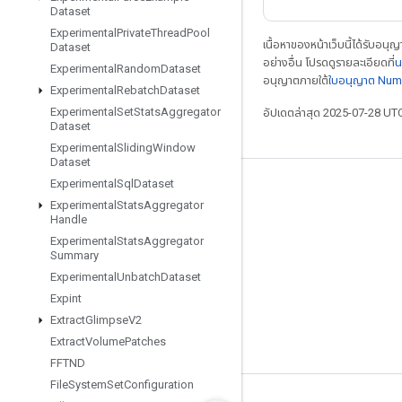
Dataset
Experimental
Private
Thread
Pool
เนื้อหาของหน้าเว็บนี้ได้รับอนุ
Dataset
อย่างอื่น โปรดดูรายละเอียดที่
น
Experimental
Random
Dataset
อนุญาตภายใต้
ใบอนุญาต Num
Experimental
Rebatch
Dataset
Experimental
Set
Stats
Aggregator
อัปเดตล่าสุด 2025-07-28 UT
Dataset
Experimental
Sliding
Window
Dataset
Experimental
Sql
Dataset
เชื่อมต่อเสมอ
Experimental
Stats
Aggregator
Handle
บล็อก
Experimental
Stats
Aggregator
ฟอรัม
Summary
Experimental
Unbatch
Dataset
GitHub
Expint
Twitter
Extract
Glimpse
V2
YouTube
Extract
Volume
Patches
FFTND
File
System
Set
Configuration