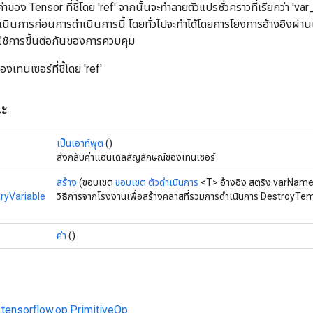
นค่าของ Tensor ที่ชี้โดย 'ref' จากนั้นจะทำลายตัวแปรชั่วคราวที่เรียกว่า 'var
นินการก่อนการดำเนินการนี้ โดยทั่วไปจะทำได้โดยการโยงการอ้างอิงผ่านแต
ใช้การขึ้นต่อกันของการควบคุม
งเทนเซอร์ที่ชี้โดย 'ref'
ณะ
เป็นเอาท์พุต
()
ส่งกลับค่าแฮนเดิลสัญลักษณ์ของเทนเซอร์
สร้าง
(ขอบเขต
ขอบเขต
ตัวดำเนินการ
<T> อ้างอิง สตริง varName
ryVariable
วิธีการจากโรงงานเพื่อสร้างคลาสที่รวมการดำเนินการ DestroyTe
ค่า
()
.tensorflow.op.PrimitiveOp