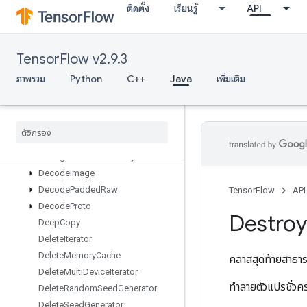
ติดตั้ง
เรียนรู้
API
DatasetToGraphV2
Dawsn
DebugGradientIdentity
TensorFlow v2.9.3
DebugGradientRefIdentity
DebugIdentity
ภาพรวม
Python
C++
Java
เพิ่มเติม
DebugIdentityV2
Debug
Identity
V3
Debug
Nan
Count
Debug
Numeric
Summary
Debug
Numeric
Summary
V2
Decode
Image
Decode
Padded
Raw
TensorFlow
API
Decode
Proto
Destroy
Deep
Copy
Delete
Iterator
Delete
Memory
Cache
คลาสสุดท้ายสาธ
Delete
Multi
Device
Iterator
ทำลายตัวแปรชั่วคร
Delete
Random
Seed
Generator
Delete
Seed
Generator