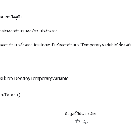
อบเขตปัจจุบัน
ารอ้างอิงถึงเทนเซอร์ตัวแปรชั่วคราว
ื่อของตัวแปรชั่วคราว โดยปกติจะเป็นชื่อของตัวแปร 'TemporaryVariable' ที่ตรงก
ใหม่ของ DestroyTemporaryVariable
<T>
ค่า
()
ข้อมูลนี้มีประโยชน์ไหม