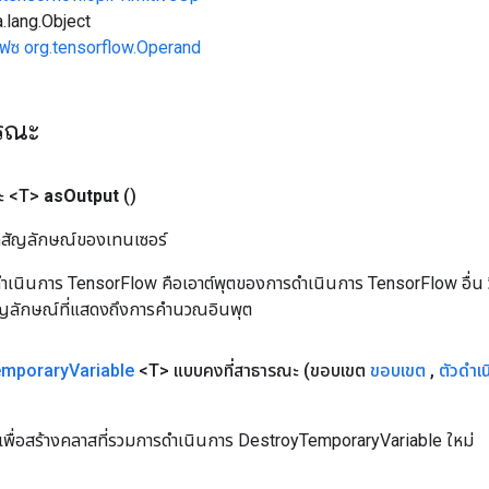
.lang.Object
เฟซ org.tensorflow.Operand
ารณะ
ะ <T>
as
Output
()
ิลสัญลักษณ์ของเทนเซอร์
เนินการ TensorFlow คือเอาต์พุตของการดำเนินการ TensorFlow อื่น วิธี
ัญลักษณ์ที่แสดงถึงการคำนวณอินพุต
emporary
Variable
<T> แบบคงที่สาธารณะ
(ขอบเขต
ขอบเขต
,
ตัวดำเ
เพื่อสร้างคลาสที่รวมการดำเนินการ DestroyTemporaryVariable ใหม่