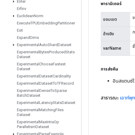
Enter
พารามิเตอร์
Erfinv
Euclidean
Norm
ข
ขอบเขต
Execute
TPUEmbedding
Partitioner
Exit
ก
อ้างอิง
Expand
Dims
Experimental
Auto
Shard
Dataset
ช
varName
Experimental
Bytes
Produced
Stats
Dataset
Experimental
Choose
Fastest
การส่งคืน
Dataset
Experimental
Dataset
Cardinality
อินสแตนซ์
Experimental
Dataset
To
TFRecord
Experimental
Dense
To
Sparse
Batch
Dataset
สาธารณะ
เอาท์พุท
Experimental
Latency
Stats
Dataset
Experimental
Matching
Files
Dataset
Experimental
Max
Intra
Op
Parallelism
Dataset
Experimental
Parse
Example