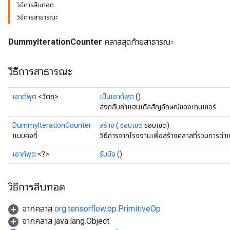
วิธีการสืบทอด
วิธีการสาธารณะ
ryTensorBatch
DummyIterationCounter
คลาสสุดท้ายสาธารณะ
dTensorBatch
วิธีการสาธารณะ
เอาต์พุต
<วัตถุ>
เป็นเอาท์พุต
()
ส่งกลับค่าแฮนเดิลสัญลักษณ์ของเทนเซอร์
DummyIterationCounter
สร้าง
(
ขอบเขต
ขอบเขต)
แบบคงที่
วิธีการจากโรงงานเพื่อสร้างคลาสที่รวมการด
เอาท์พุต
<?>
รับมือ
()
rBatch
วิธีการสืบทอด
จากคลาส
org.tensorflow.op.PrimitiveOp
Batch
จากคลาส java.lang.Object