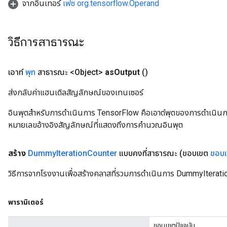
จากอินเทอร์
เฟซ org.tensorflow.Operand
atch
วิธีการสาธารณะ
เอาท์
พุท
สาธารณะ <Object>
as
Output
()
ส่งกลับค่าแฮนเดิลสัญลักษณ์ของเทนเซอร์
อินพุตสำหรับการดำเนินการ TensorFlow คือเอาต์พุตของการดำเนินการ T
หมายเลขอ้างอิงสัญลักษณ์ที่แสดงถึงการคำนวณอินพุต
สร้าง
Dummy
Iteration
Counter
แบบคงที่สาธารณะ
(ขอบเขต
ขอบ
วิธีการจากโรงงานเพื่อสร้างคลาสที่รวมการดำเนินการ DummyIterati
พารามิเตอร์
ขอบเขตปัจจุบัน