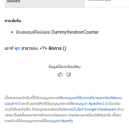
ขอบเขต
การส่งคืน
อินสแตนซ์ใหม่ของ DummyIterationCounter
เอาท์
พุท
สาธารณะ <?>
จัดการ
()
ข้อมูลนี้มีประโยชน์ไหม
เนื้อหาของหน้าเว็บนี้ได้รับอนุญาตภายใต้
ใบอนุญาตที่ต้องระบุที่มาของครีเอทีฟคอม
มอนส์ 4.0
และตัวอย่างโค้ดได้รับอนุญาตภายใต้
ใบอนุญาต Apache 2.0
เว้นแต่จะ
ระบุไว้เป็นอย่างอื่น โปรดดูรายละเอียดที่
นโยบายเว็บไซต์ Google Developers
ส่วน
Java เป็นเครื่องหมายการค้าจดทะเบียนของ Oracle และ/หรือบริษัทในเครือ เนื้อหา
บางส่วนได้รับอนุญาตภายใต้
ใบอนุญาต NumPy