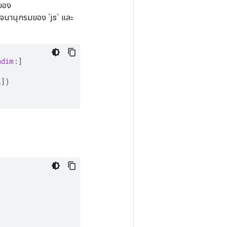
งของ
ดับพจนานุกรมของ `js` และ
ndim
:
]
i
]
)