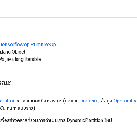
.tensorflow.op.PrimitiveOp
.lang.Object
ฟซ java.lang.Iterable
ารณะ
artition
<T> แบบคงที่สาธารณะ
(ขอบเขต
ขอบเขต
,
ข้อมูล
Operand
<
ิชัน num แบบยาว)
เพื่อสร้างคลาสที่รวมการดำเนินการ DynamicPartition ใหม่