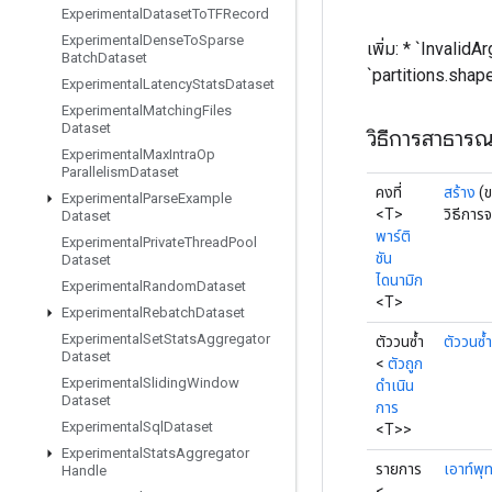
Experimental
Dataset
To
TFRecord
Experimental
Dense
To
Sparse
เพิ่ม: * `InvalidA
Batch
Dataset
`partitions.shap
Experimental
Latency
Stats
Dataset
Experimental
Matching
Files
Dataset
วิธีการสาธาร
Experimental
Max
Intra
Op
Parallelism
Dataset
คงที่
สร้าง
(
Experimental
Parse
Example
<T>
วิธีการ
Dataset
พาร์ติ
Experimental
Private
Thread
Pool
ชัน
Dataset
ไดนามิก
Experimental
Random
Dataset
<T>
Experimental
Rebatch
Dataset
Experimental
Set
Stats
Aggregator
ตัววนซ้ำ
ตัววนซ้ำ
Dataset
<
ตัวถูก
Experimental
Sliding
Window
ดำเนิน
Dataset
การ
Experimental
Sql
Dataset
<T>>
Experimental
Stats
Aggregator
รายการ
เอาท์พุ
Handle
<