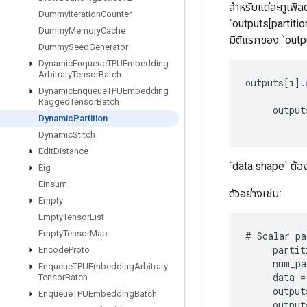
สำหรับแต่ละทูเพิลด
Dummy
Iteration
Counter
`outputs[partition
Dummy
Memory
Cache
มิติแรกของ `outpu
Dummy
Seed
Generator
Dynamic
Enqueue
TPUEmbedding
Arbitrary
Tensor
Batch
outputs
[
i
]
.
Dynamic
Enqueue
TPUEmbedding
Ragged
Tensor
Batch
output
Dynamic
Partition
Dynamic
Stitch
Edit
Distance
`data.shape` ต้อง
Eig
Einsum
ตัวอย่างเช่น:
Empty
Empty
Tensor
List
Empty
Tensor
Map
#
Scalar
pa
partit
Encode
Proto
num_pa
Enqueue
TPUEmbedding
Arbitrary
data
=
Tensor
Batch
output
Enqueue
TPUEmbedding
Batch
output