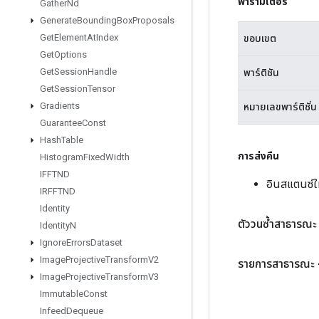
พารามิเตอร์
Gather
Nd
Generate
Bounding
Box
Proposals
Get
Element
At
Index
ขอบเขต
Get
Options
Get
Session
Handle
พาร์ติชัน
Get
Session
Tensor
Gradients
หมายเลขพาร์ติชั่น
Guarantee
Const
Hash
Table
การส่งคืน
Histogram
Fixed
Width
IFFTND
อินสแตนซ์ใ
IRFFTND
Identity
ตัววนซ้ำสาธารณะ
Identity
N
Ignore
Errors
Dataset
Image
Projective
Transform
V2
รายการสาธารณะ
Image
Projective
Transform
V3
Immutable
Const
Infeed
Dequeue