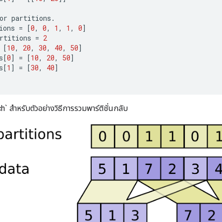
or
partitions
.
ions
=
[
0
,
0
,
1
,
1
,
0
]
rtitions
=
2
[
10
,
20
,
30
,
40
,
50
]
s
[
0
]
=
[
10
,
20
,
50
]
s
[
1
]
=
[
30
,
40
]
h` สำหรับตัวอย่างวิธีการรวมพาร์ติชั่นกลับ