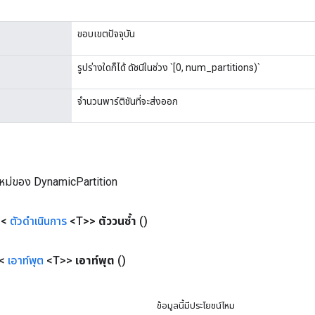
ขอบเขตปัจจุบัน
รูปร่างใดก็ได้ ดัชนีในช่วง `[0, num_partitions)`
จำนวนพาร์ติชันที่จะส่งออก
หม่ของ DynamicPartition
 <
ตัวดำเนินการ
<T>>
ตัววนซ้ำ
()
 <
เอาท์พุต
<T>>
เอาท์พุต
()
ข้อมูลนี้มีประโยชน์ไหม