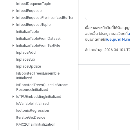
Infeed
Dequeue
Tuple
Infeed
Enqueue
Infeed
Enqueue
Prelinearized
Buffer
Infeed
Enqueue
Tuple
เนื้อหาของหน้าเว็บนี้ได้รับอนุ
Initialize
Table
อย่างอื่น โปรดดูรายละเอียดที่
น
Initialize
Table
From
Dataset
อนุญาตภายใต้
ใบอนุญาต Num
Initialize
Table
From
Text
File
อัปเดตล่าสุด 2026-04-10 UT
Inplace
Add
Inplace
Sub
Inplace
Update
Is
Boosted
Trees
Ensemble
เชื่อมต่อเสมอ
Initialized
Is
Boosted
Trees
Quantile
Stream
บล็อก
Resource
Initialized
ฟอรัม
Is
TPUEmbedding
Initialized
Is
Variable
Initialized
GitHub
Isotonic
Regression
Twitter
Iterator
Get
Device
YouTube
KMC2Chain
Initialization