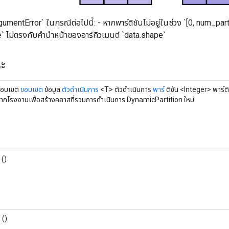
rgumentError` ในกรณีต่อไปนี้: - หากพาร์ติชันไม่อยู่ในช่วง `[0, num_par
e` ไม่ตรงกับคำนำหน้าของอาร์กิวเมนต์ `data.shape`
ณะ
ขอบเขต
ขอบเขต
ข้อมูล
ตัวดำเนินการ
<T> ตัวดำเนินการ
พาร์
ติชัน <Integer> พาร์ต
จากโรงงานเพื่อสร้างคลาสที่รวมการดำเนินการ DynamicPartition ใหม่
()
ท
()