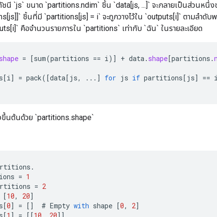
ัชนี `js` ขนาด `partitions.ndim` ชิ้น `data[js, ...]` จะกลายเป็นส่วนหนึ่
s[js]]` ชิ้นที่มี `partitions[js] = i` จะถูกวางไว้ใน `outputs[i]` ตามลำ
ts[i]` คือจำนวนรายการใน `partitions` เท่ากับ `ฉัน` ในรายละเอียด
shape
=
[
sum
(
partitions
==
i
)
]
+
data
.
shape
[
partitions
.
s
[
i
]
=
pack
(
[
data
[
js
,
...
]
for
js
if
partitions
[
js
]
==
ขึ้นต้นด้วย `partitions.shape`
rtitions
.
ions
=
1
rtitions
=
2
[
10
,
20
]
s
[
0
]
=
[]
#
Empty
with
shape
[
0
,
2
]
s
[
1
]
=
[[
10
,
20
]]