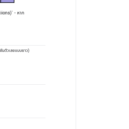
tiions)` - หาก
ิชันตัวเลขแบบยาว)