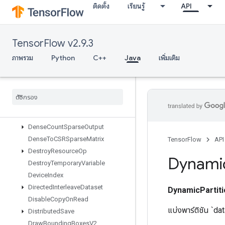
ติดตั้ง
เรียนรู้
API
DecodePaddedRaw
DecodeProto
DeepCopy
TensorFlow v2.9.3
DeleteIterator
DeleteMemoryCache
ภาพรวม
Python
C++
Java
เพิ่มเติม
DeleteMultiDeviceIterator
Delete
Random
Seed
Generator
Delete
Seed
Generator
Delete
Session
Tensor
Dense
Bincount
Dense
Count
Sparse
Output
Dense
To
CSRSparse
Matrix
TensorFlow
API
Destroy
Resource
Op
Dynami
Destroy
Temporary
Variable
Device
Index
Directed
Interleave
Dataset
DynamicPartiti
Disable
Copy
On
Read
แบ่งพาร์ติชัน `da
Distributed
Save
Draw
Bounding
Boxes
V2