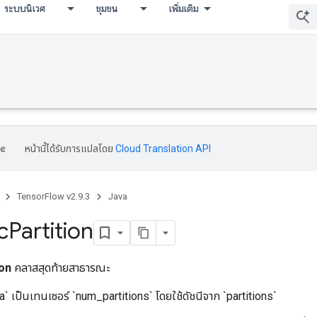
ระบบนิเวศ
ชุมชน
เพิ่มเติม
หน้านี้ได้รับการแปลโดย
Cloud Translation API
TensorFlow v2.9.3
Java
c
Partition
on
คลาสสุดท้ายสาธารณะ
ta` เป็นเทนเซอร์ `num_partitions` โดยใช้ดัชนีจาก `partitions`