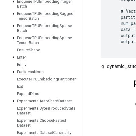
Enqueue
TPUEmbedding
Integer
Batch
#
Vect
Enqueue
TPUEmbedding
Ragged
partit
Tensor
Batch
num_pa
Enqueue
TPUEmbedding
Sparse
data
=
Batch
output
Enqueue
TPUEmbedding
Sparse
output
Tensor
Batch
Ensure
Shape
Enter
Erfinv
ดู `dynamic_stitc
Euclidean
Norm
Execute
TPUEmbedding
Partitioner
Exit
Expand
Dims
Experimental
Auto
Shard
Dataset
Experimental
Bytes
Produced
Stats
Dataset
Experimental
Choose
Fastest
Dataset
Experimental
Dataset
Cardinality