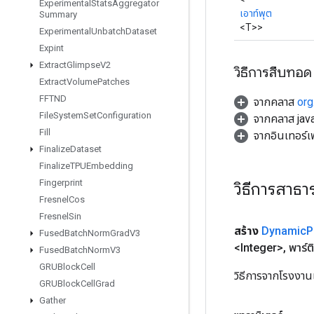
Experimental
Stats
Aggregator
เอาท์พุต
Summary
<T>>
Experimental
Unbatch
Dataset
Expint
Extract
Glimpse
V2
วิธีการสืบทอด
Extract
Volume
Patches
FFTND
จากคลาส
org
File
System
Set
Configuration
จากคลาส java
Fill
จากอินเทอร์เ
Finalize
Dataset
Finalize
TPUEmbedding
Fingerprint
วิธีการสาธ
Fresnel
Cos
Fresnel
Sin
สร้าง
Dynamic
P
Fused
Batch
Norm
Grad
V3
<Integer>
,
พาร์ต
Fused
Batch
Norm
V3
GRUBlock
Cell
วิธีการจากโรงงาน
GRUBlock
Cell
Grad
Gather