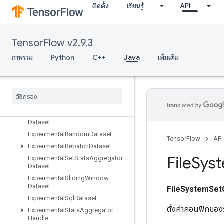
ติดตั้ง
เรียนรู้
API
ExperimentalDatasetToTFRecord
ExperimentalDenseToSparseBatc
hDataset
TensorFlow v2.9.3
ExperimentalLatencyStatsDataset
ExperimentalMatchingFilesDatase
ภาพรวม
Python
C++
Java
เพิ่มเติม
t
Experimental
Max
Intra
Op
Parallelism
Dataset
Experimental
Parse
Example
Dataset
Experimental
Private
Thread
Pool
Dataset
Experimental
Random
Dataset
TensorFlow
API
Experimental
Rebatch
Dataset
File
Sys
Experimental
Set
Stats
Aggregator
Dataset
Experimental
Sliding
Window
Dataset
FileSystemSet
Experimental
Sql
Dataset
ตั้งค่าคอนฟิกของ
Experimental
Stats
Aggregator
Handle