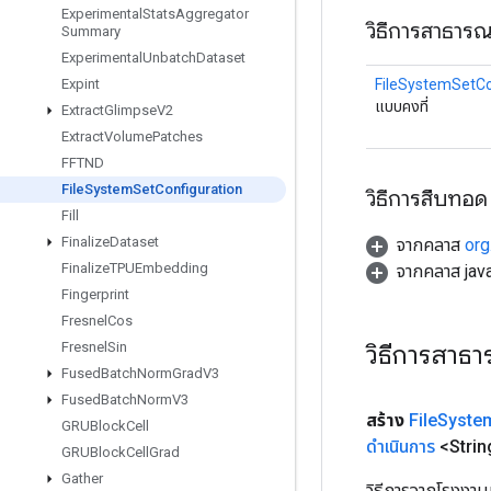
Experimental
Stats
Aggregator
วิธีการสาธาร
Summary
Experimental
Unbatch
Dataset
FileSystemSetCo
Expint
แบบคงที่
Extract
Glimpse
V2
Extract
Volume
Patches
FFTND
File
System
Set
Configuration
วิธีการสืบทอด
Fill
Finalize
Dataset
จากคลาส
org
Finalize
TPUEmbedding
จากคลาส java
Fingerprint
Fresnel
Cos
วิธีการสาธ
Fresnel
Sin
Fused
Batch
Norm
Grad
V3
Fused
Batch
Norm
V3
สร้าง
File
Syste
GRUBlock
Cell
ดำเนินการ
<Strin
GRUBlock
Cell
Grad
Gather
วิธีการจากโรงงาน