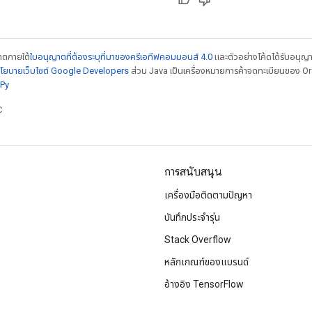
ญาตภายใต้
ใบอนุญาตที่ต้องระบุที่มาของครีเอทีฟคอมมอนส์ 4.0
และตัวอย่างโค้ดได้รับอนุญ
โยบายเว็บไซต์ Google Developers
ส่วน Java เป็นเครื่องหมายการค้าจดทะเบียนของ Orac
Py
C
การสนับสนุน
เครื่องมือติดตามปัญหา
บันทึกประจำรุ่น
Stack Overflow
หลักเกณฑ์ของแบรนด์
อ้างอิง TensorFlow