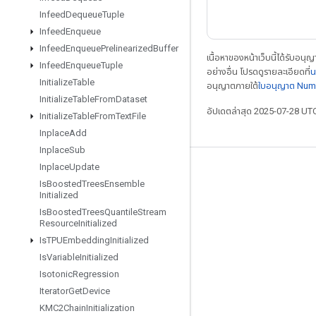
Infeed
Dequeue
Tuple
Infeed
Enqueue
Infeed
Enqueue
Prelinearized
Buffer
เนื้อหาของหน้าเว็บนี้ได้รับอนุ
Infeed
Enqueue
Tuple
อย่างอื่น โปรดดูรายละเอียดที่
น
Initialize
Table
อนุญาตภายใต้
ใบอนุญาต Num
Initialize
Table
From
Dataset
อัปเดตล่าสุด 2025-07-28 UT
Initialize
Table
From
Text
File
Inplace
Add
Inplace
Sub
Inplace
Update
เชื่อมต่อเสมอ
Is
Boosted
Trees
Ensemble
Initialized
บล็อก
Is
Boosted
Trees
Quantile
Stream
ฟอรัม
Resource
Initialized
Is
TPUEmbedding
Initialized
GitHub
Is
Variable
Initialized
Twitter
Isotonic
Regression
YouTube
Iterator
Get
Device
KMC2Chain
Initialization