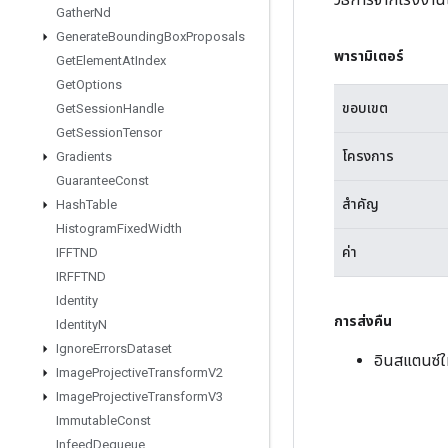
Gather
Nd
Generate
Bounding
Box
Proposals
พารามิเตอร์
Get
Element
At
Index
Get
Options
ขอบเขต
Get
Session
Handle
Get
Session
Tensor
โครงการ
Gradients
Guarantee
Const
สำคัญ
Hash
Table
Histogram
Fixed
Width
ค่า
IFFTND
IRFFTND
Identity
การส่งคืน
Identity
N
Ignore
Errors
Dataset
อินสแตนซ์ใ
Image
Projective
Transform
V2
Image
Projective
Transform
V3
Immutable
Const
Infeed
Dequeue