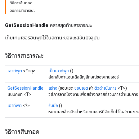
วิธีการสืบทอด
วิธีการสาธารณะ
GetSessionHandle
คลาสสุดท้ายสาธารณะ
เก็บเทนเซอร์อินพุตไว้ในสถานะของเซสชันปัจจุบัน
วิธีการสาธารณะ
เอาต์พุต
<วัตถุ>
เป็นเอาท์พุต
()
ส่งกลับค่าแฮนเดิลสัญลักษณ์ของเทนเซอร์
GetSessionHandle
สร้าง
(ขอบเขต
ขอบเขต
ค่า
ตัวดำเนินการ
<T>)
แบบคงที่ <T>
วิธีการจากโรงงานเพื่อสร้างคลาสที่รวมการดำเนินกา
เอาท์พุต
<?>
รับมือ
()
หมายเลขอ้างอิงสำหรับเทนเซอร์ที่จัดเก็บไว้ในสถานะเ
วิธีการสืบทอด