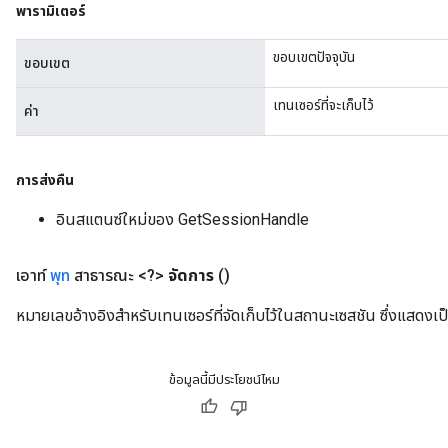
พารามิเตอร์
ขอบเขตปัจจุบัน
ขอบเขต
เทนเซอร์ที่จะเก็บไว้
ค่า
rs
mParameters
การส่งคืน
rs
Parameters
อินสแตนซ์ใหม่ของ GetSessionHandle
rParameters
เอาท์
พุท
สาธารณะ <?>
จัดการ
()
Parameters
ters
หมายเลขอ้างอิงสำหรับเทนเซอร์ที่จัดเก็บไว้ในสถานะเซสชัน ซึ่งแสดง
arameters
meters
rs
ข้อมูลนี้มีประโยชน์ไหม
tDescentParameters