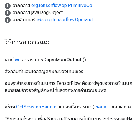
จากคลาส
org.tensorflow.op.PrimitiveOp
จากคลาส java.lang.Object
จากอินเทอร์
เฟซ org.tensorflow.Operand
วิธีการสาธารณะ
เอาท์
พุท
สาธารณะ <Object>
as
Output
()
ส่งกลับค่าแฮนเดิลสัญลักษณ์ของเทนเซอร์
อินพุตสำหรับการดำเนินการ TensorFlow คือเอาต์พุตของการดำเนินการ T
หมายเลขอ้างอิงสัญลักษณ์ที่แสดงถึงการคำนวณอินพุต
สร้าง
Get
Session
Handle
แบบคงที่สาธารณะ
(
ขอบเขต
ขอบเขต ค่
วิธีการจากโรงงานเพื่อสร้างคลาสที่รวมการดำเนินการ GetSessionHa