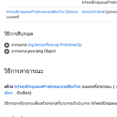
InfeedEnqueuePreline
InfeedEnqueuePrelinearizedBuffer.Options
deviceOrdinal
(อุปกรณ
แบบคงที่
วิธีการสืบทอด
จากคลาส
org.tensorflow.op.PrimitiveOp
จากคลาส java.lang.Object
rs
mParameters
rs
วิธีการสาธารณะ
Parameters
rParameters
สร้าง
Infeed
Enqueue
Prelinearized
Buffer
แบบคงที่สาธารณะ
(
Parameters
เลือก
.
.
.
ตัวเลือก)
ters
arameters
วิธีการจากโรงงานเพื่อสร้างคลาสที่รวมการดำเนินการ InfeedEnqueu
meters
rs