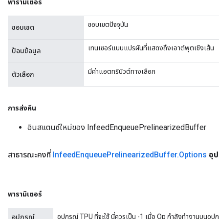
พารามิเตอร์
tDescentParameters
ขอบเขตปัจจุบัน
ขอบเขต
เทนเซอร์แบบแปรผันที่แสดงถึงเอาต์พุตเชิงเส้น
ป้อนข้อมูล
มีค่าแอตทริบิวต์ทางเลือก
ตัวเลือก
การส่งคืน
อินสแตนซ์ใหม่ของ InfeedEnqueuePrelinearizedBuffer
สาธารณะคงที่
Infeed
Enqueue
Prelinearized
Buffer
.
Options
อุ
พารามิเตอร์
อุปกรณ์ TPU ที่จะใช้ นี่ควรเป็น -1 เมื่อ Op กำลังทำงานบนอ
อุปกรณ์