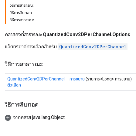
วิธีการสาธารณะ
วิธีการสืบทอด
วิธีการสาธารณะ
Requantize
ize
คลาสคงที่สาธารณะ
QuantizedConv2DPerChannel.Options
AndReluAndRequantize
u
แอ็ตทริบิวต์ทางเลือกสำหรับ
QuantizedConv2DPerChannel
uAndRequantize
วิธีการสาธารณะ
AndRelu
QuantizedConv2DPerChannel
การขยาย
(รายการ<Long> การขยาย)
AndReluAndRequantize
ตัวเลือก
ize
วิธีการสืบทอด
Requantize
ize
จากคลาส java.lang.Object