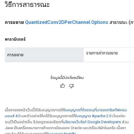
วิธีการสาธารณะ
การขยาย
Quantized
Conv2DPer
Channel
.
Options
สาธารณะ
(ก
พารามิเตอร์
รายการค่าการขยาย
การขยาย
ข้อมูลนี้มีประโยชน์ไหม
เนื้อหาของหน้าเว็บนี้ได้รับอนุญาตภายใต้
ใบอนุญาตที่ต้องระบุที่มาของครีเอทีฟคอม
มอนส์ 4.0
และตัวอย่างโค้ดได้รับอนุญาตภายใต้
ใบอนุญาต Apache 2.0
เว้นแต่จะ
ระบุไว้เป็นอย่างอื่น โปรดดูรายละเอียดที่
นโยบายเว็บไซต์ Google Developers
ส่วน
Java เป็นเครื่องหมายการค้าจดทะเบียนของ Oracle และ/หรือบริษัทในเครือ เนื้อหา
บางส่วนได้รับอนุญาตภายใต้
ใบอนุญาต NumPy