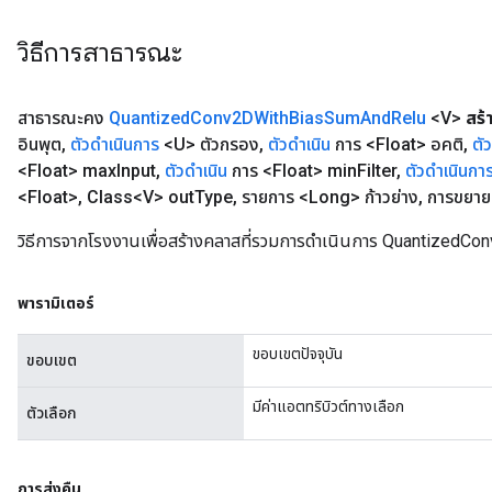
วิธีการสาธารณะ
สาธารณะคง
Quantized
Conv2DWith
Bias
Sum
And
Relu
<V>
สร้
อินพุต
,
ตัวดำเนินการ
<U> ตัวกรอง
,
ตัวดำเนิน
การ <Float> อคติ
,
ตั
<Float> max
Input
,
ตัวดำเนิน
การ <Float> min
Filter
,
ตัวดำเนินกา
<Float>
,
Class<V> out
Type
,
รายการ <Long> ก้าวย่าง
,
การขยาย
วิธีการจากโรงงานเพื่อสร้างคลาสที่รวมการดำเนินการ Quantized
พารามิเตอร์
ขอบเขตปัจจุบัน
ขอบเขต
มีค่าแอตทริบิวต์ทางเลือก
ตัวเลือก
การส่งคืน