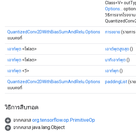
Class<V> outType
Options...
option
วิธีการจากโรงงาน
QuantizedConv
QuantizedConv2DWithBiasSumAndRelu.Options
การขยาย
(รายการ
แบบคงที่
เอาท์พุต
<โฟลต>
เอาต์พุตสูงสุด
()
เอาท์พุต
<โฟลต>
นาทีเอาท์พุต
()
เอาท์พุต
<วี>
เอาท์พุท
()
QuantizedConv2DWithBiasSumAndRelu.Options
paddingList
(ราย
แบบคงที่
วิธีการสืบทอด
จากคลาส
org.tensorflow.op.PrimitiveOp
จากคลาส java.lang.Object