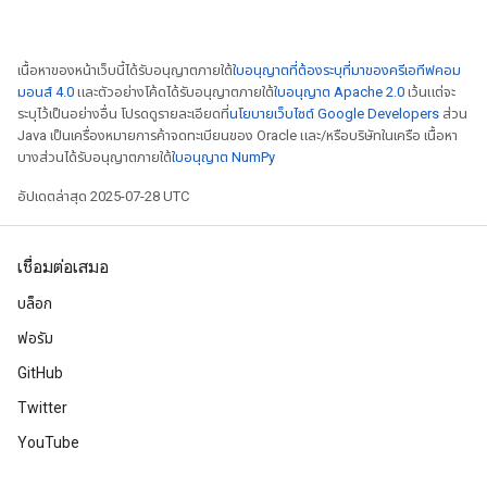
เนื้อหาของหน้าเว็บนี้ได้รับอนุญาตภายใต้
ใบอนุญาตที่ต้องระบุที่มาของครีเอทีฟคอม
มอนส์ 4.0
และตัวอย่างโค้ดได้รับอนุญาตภายใต้
ใบอนุญาต Apache 2.0
เว้นแต่จะ
ระบุไว้เป็นอย่างอื่น โปรดดูรายละเอียดที่
นโยบายเว็บไซต์ Google Developers
ส่วน
Java เป็นเครื่องหมายการค้าจดทะเบียนของ Oracle และ/หรือบริษัทในเครือ เนื้อหา
บางส่วนได้รับอนุญาตภายใต้
ใบอนุญาต NumPy
อัปเดตล่าสุด 2025-07-28 UTC
m
เชื่อมต่อเสมอ
บล็อก
rs
eters
ฟอรัม
ntumParameters
GitHub
ters
Twitter
ropParameters
s
YouTube
atorParameters
ghtParameters