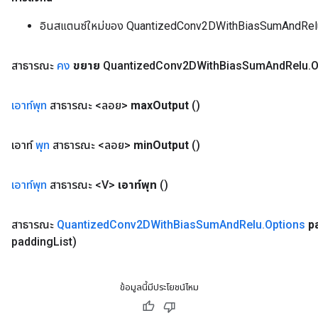
อินสแตนซ์ใหม่ของ QuantizedConv2DWithBiasSumAndRel
สาธารณะ
คง
ขยาย
Quantized
Conv2DWith
Bias
Sum
And
Relu
.
O
เอาท์พุท
สาธารณะ <ลอย>
max
Output
()
เอาท์
พุท
สาธารณะ <ลอย>
min
Output
()
เอาท์พุท
สาธารณะ <V>
เอาท์พุท
()
สาธารณะ
Quantized
Conv2DWith
Bias
Sum
And
Relu
.
Options
p
padding
List)
ข้อมูลนี้มีประโยชน์ไหม