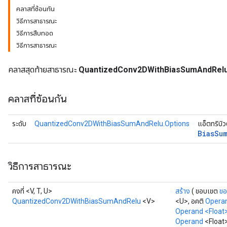
คลาสที่ซ้อนกัน
วิธีการสาธารณะ
uAndRequantize
วิธีการสืบทอด
วิธีการสาธารณะ
AndRelu
คลาสสุดท้ายสาธารณะ
QuantizedConv2DWithBiasSumAndRel
AndReluAndRequantize
คลาสที่ซ้อนกัน
ize
Requantize
ระดับ
QuantizedConv2DWithBiasSumAndRelu.Options
แอ็ตทริบิ
Bias
Su
ize
วิธีการสาธารณะ
คงที่ <V, T, U>
สร้าง
( ขอบเขต
ขอ
QuantizedConv2DWithBiasSumAndRelu
<V>
<U>, อคติ
Opera
Operand <Float
Operand
<Float>