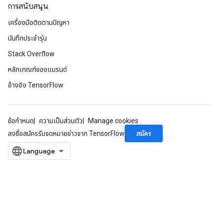
การสนับสนุน
meters
เครื่องมือติดตามปัญหา
adParameters
rameters
บันทึกประจำรุ่น
eters
Stack Overflow
ientDescentParameters
หลักเกณฑ์ของแบรนด์
อ้างอิง TensorFlow
ข้อกำหนด
ความเป็นส่วนตัว
Manage cookies
สมัคร
ลงชื่อสมัครรับจดหมายข่าวจาก TensorFlow