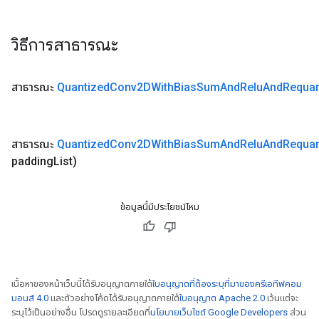
วิธีการสาธารณะ
สาธารณะ
Quantized
Conv2DWith
Bias
Sum
And
Relu
And
Requan
สาธารณะ
Quantized
Conv2DWith
Bias
Sum
And
Relu
And
Requan
padding
List)
ข้อมูลนี้มีประโยชน์ไหม
เนื้อหาของหน้าเว็บนี้ได้รับอนุญาตภายใต้
ใบอนุญาตที่ต้องระบุที่มาของครีเอทีฟคอม
มอนส์ 4.0
และตัวอย่างโค้ดได้รับอนุญาตภายใต้
ใบอนุญาต Apache 2.0
เว้นแต่จะ
ระบุไว้เป็นอย่างอื่น โปรดดูรายละเอียดที่
นโยบายเว็บไซต์ Google Developers
ส่วน