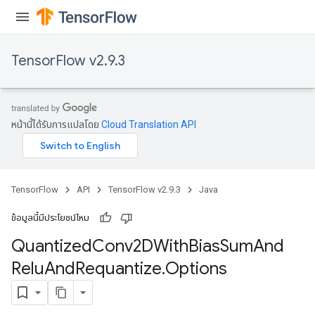
TensorFlow v2.9.3
หน้านี้ได้รับการแปลโดย
Cloud Translation API
ize
TensorFlow
API
TensorFlow v2.9.3
Java
Requantize
ข้อมูลนี้มีประโยชน์ไหม
ize
Quantized
Conv2DWith
Bias
Sum
And
AndReluAndRequantize
Relu
And
Requantize
.
Options
u
uAndRequantize