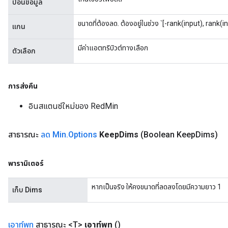
ป้อนข้อมูล
meters
adParameters
ขนาดที่ต้องลด. ต้องอยู่ในช่วง `[-rank(input), rank(i
แกน
rameters
eters
มีค่าแอตทริบิวต์ทางเลือก
ตัวเลือก
ientDescentParameters
การส่งคืน
อินสแตนซ์ใหม่ของ RedMin
สาธารณะ
ลด Min
.
Options
Keep
Dims
(Boolean Keep
Dims)
พารามิเตอร์
หากเป็นจริง ให้คงขนาดที่ลดลงโดยมีความยาว 1
เก็บ Dims
เอาท์พุท
สาธารณะ <T>
เอาท์พุท
()