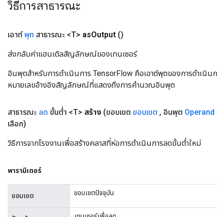
วิธีการสาธารณะ
เอาท์
พุท
สาธารณะ <T>
as
Output
()
ส่งกลับค่าแฮนเดิลสัญลักษณ์ของเทนเซอร์
อินพุตสำหรับการดำเนินการ TensorFlow คือเอาต์พุตของการดำเนินการ T
หมายเลขอ้างอิงสัญลักษณ์ที่แสดงถึงการคำนวณอินพุต
m
สาธารณะ
ลด
ขั้นต่ำ <T>
สร้าง
(ขอบเขต
ขอบเขต
,
อินพุต
Operand
เลือก)
rs
eters
วิธีการจากโรงงานเพื่อสร้างคลาสที่ห่อการดำเนินการลดขั้นต่ำใหม่
ntumParameters
ters
พารามิเตอร์
ropParameters
s
ขอบเขตปัจจุบัน
ขอบเขต
atorParameters
ghtParameters
เทนเซอร์เพื่อลด