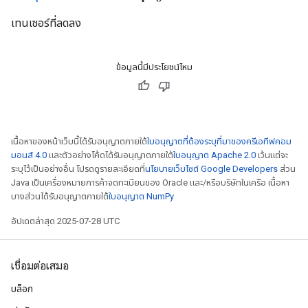
เทนเซอร์ที่ลดลง
ข้อมูลนี้มีประโยชน์ไหม
เนื้อหาของหน้าเว็บนี้ได้รับอนุญาตภายใต้
ใบอนุญาตที่ต้องระบุที่มาของครีเอทีฟคอม
มอนส์ 4.0
และตัวอย่างโค้ดได้รับอนุญาตภายใต้
ใบอนุญาต Apache 2.0
เว้นแต่จะ
ระบุไว้เป็นอย่างอื่น โปรดดูรายละเอียดที่
นโยบายเว็บไซต์ Google Developers
ส่วน
Java เป็นเครื่องหมายการค้าจดทะเบียนของ Oracle และ/หรือบริษัทในเครือ เนื้อหา
บางส่วนได้รับอนุญาตภายใต้
ใบอนุญาต NumPy
อัปเดตล่าสุด 2025-07-28 UTC
เชื่อมต่อเสมอ
บล็อก