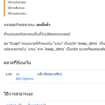
วิธีการสาธารณะ
วิธีการสืบทอด
วิธีการสาธารณะ
คลาสสุดท้ายสาธารณะ
ลดขั้นต่ำ
คำนวณองค์ประกอบขั้นต่ำในมิติของเทนเซอร์
ลด "อินพุต" ตามขนาดที่กำหนดใน "แกน" เว้นแต่ว่า `keep_dims` เป็
แต่ละรายการใน `แกน` หาก `keep_dims` เป็นจริง ขนาดที่ลดลงจะยังค
คลาสที่ซ้อนกัน
Reduce
Min
ระดับ
ลด
แอ็ต
Min.Options
วิธีการสาธารณะ