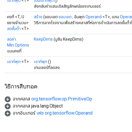
เอาท์พุต
<T>
เป็นเอาท์พุต
()
ส่งกลับค่าแฮนเดิลสัญลักษณ์ของเทนเซอร์
คงที่ <T, U
สร้าง
(ขอบเขต
ขอบเขต
, อินพุต
Operand
<T>, แกน
Opera
ขยายจำนวน>
วิธีการจากโรงงานเพื่อสร้างคลาสที่ห่อการดำเนินการลดขั้นต่ำใ
ลดขั้นต่ำ
<T>
ลดค่า
KeepDims
(บูลีน KeepDims)
Min.Options
แบบคงที่
เอาท์พุต
<T>
เอาท์พุท
()
เทนเซอร์ที่ลดลง
วิธีการสืบทอด
จากคลาส
org.tensorflow.op.PrimitiveOp
จากคลาส java.lang.Object
จากอินเทอร์
เฟซ org.tensorflow.Operand