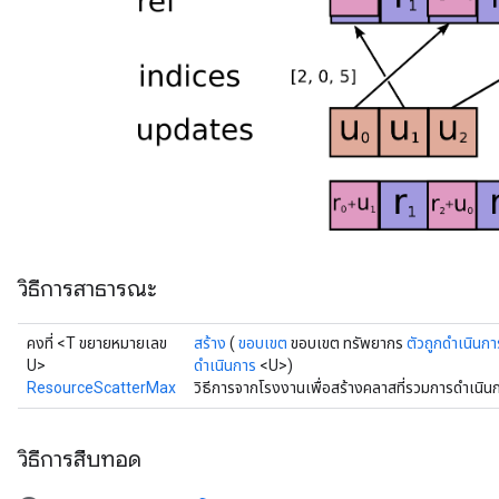
s
atorParameters
ghtParameters
meters
adParameters
rameters
eters
ientDescentParameters
วิธีการสาธารณะ
คงที่ <T ขยายหมายเลข
สร้าง
(
ขอบเขต
ขอบเขต ทรัพยากร
ตัวถูกดำเนินกา
U>
ดำเนินการ
<U>)
ResourceScatterMax
วิธีการจากโรงงานเพื่อสร้างคลาสที่รวมการดำเน
วิธีการสืบทอด