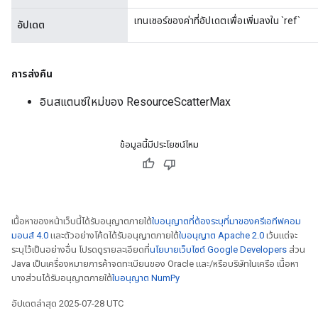
เทนเซอร์ของค่าที่อัปเดตเพื่อเพิ่มลงใน `ref`
อัปเดต
การส่งคืน
อินสแตนซ์ใหม่ของ ResourceScatterMax
ข้อมูลนี้มีประโยชน์ไหม
เนื้อหาของหน้าเว็บนี้ได้รับอนุญาตภายใต้
ใบอนุญาตที่ต้องระบุที่มาของครีเอทีฟคอม
มอนส์ 4.0
และตัวอย่างโค้ดได้รับอนุญาตภายใต้
ใบอนุญาต Apache 2.0
เว้นแต่จะ
ระบุไว้เป็นอย่างอื่น โปรดดูรายละเอียดที่
นโยบายเว็บไซต์ Google Developers
ส่วน
Java เป็นเครื่องหมายการค้าจดทะเบียนของ Oracle และ/หรือบริษัทในเครือ เนื้อหา
บางส่วนได้รับอนุญาตภายใต้
ใบอนุญาต NumPy
อัปเดตล่าสุด 2025-07-28 UTC