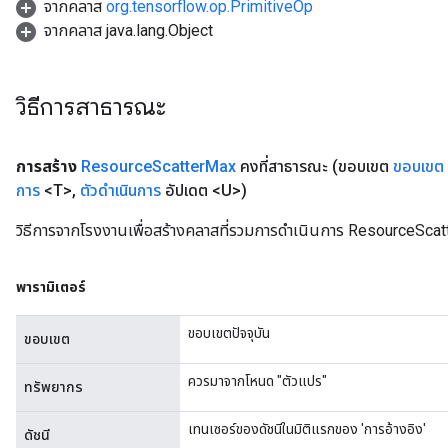
จากคลาส
org.tensorflow.op.PrimitiveOp
จากคลาส java.lang.Object
วิธีการสาธารณะ
การสร้าง
Resource
Scatter
Max
คงที่สาธารณะ
(ขอบเขต
ขอบเขต
การ
<T>
,
ตัวดำเนินการ
อัปเดต <U>)
วิธีการจากโรงงานเพื่อสร้างคลาสที่รวมการดำเนินการ ResourceScat
พารามิเตอร์
ขอบเขตปัจจุบัน
ขอบเขต
ควรมาจากโหนด "ตัวแปร"
ทรัพยากร
เทนเซอร์ของดัชนีในมิติแรกของ 'การอ้างอิง'
ดัชนี