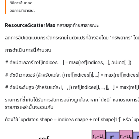
วิธีการสืบทอด
วิธีการสาธารณะ
ResourceScatterMax
คลาสสุดท้ายสาธารณะ
ลดการอัปเดตแบบกระจัดกระจายในตัวแปรที่อ้างอิงโดย "ทรัพยากร" โดย
การดำเนินการนี้คำนวณ
# ดัชนีสเกลาร์ ref[indices, ...] = max(ref[indices, ...], อัปเดต[...])
# ดัชนีเวกเตอร์ (สำหรับแต่ละ i) ref[indices[i], ...] = max(ref[indices[i], .
m
# ดัชนีระดับสูง (สำหรับแต่ละ i, ..., j) ref[indices[i, ..., j], ...] = max(ref[indice
รายการที่ซ้ำกันได้รับการจัดการอย่างถูกต้อง: หาก `ดัชนี` หลายรายกา
รายการเหล่านั้นจะรวมกัน
rs
eters
ต้องใช้ `updates.shape = indices.shape + ref.shape[1:]` หรือ `u
ntumParameters
ters
ropParameters