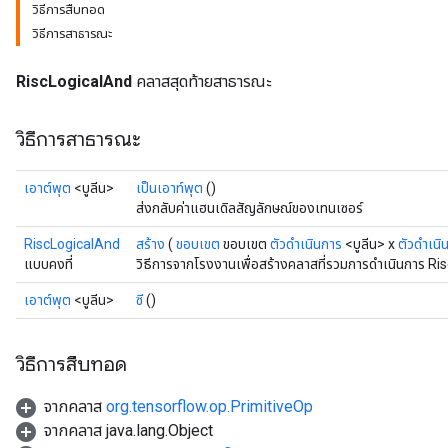
วิธีการสืบทอด
วิธีการสาธารณะ
RiscLogicalAnd
คลาสสุดท้ายสาธารณะ
วิธีการสาธารณะ
เอาต์พุต
<บูลีน>
เป็นเอาท์พุต
()
ส่งกลับค่าแฮนเดิลสัญลักษณ์ของเทนเซอร์
RiscLogicalAnd
สร้าง
(
ขอบเขต
ขอบเขต
ตัวดำเนินการ
<บูลีน> x
ตัวดำเนิ
แบบคงที่
วิธีการจากโรงงานเพื่อสร้างคลาสที่รวมการดำเนินการ Ri
เอาต์พุต
<บูลีน>
ซี
()
วิธีการสืบทอด
จากคลาส
org.tensorflow.op.PrimitiveOp
จากคลาส java.lang.Object