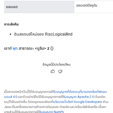
ขอบเขตปัจจุบัน
ขอบเขต
การส่งคืน
อินสแตนซ์ใหม่ของ RiscLogicalAnd
เอาท์
พุท
สาธารณะ <บูลีน>
z
()
ข้อมูลนี้มีประโยชน์ไหม
เนื้อหาของหน้าเว็บนี้ได้รับอนุญาตภายใต้
ใบอนุญาตที่ต้องระบุที่มาของครีเอทีฟคอม
มอนส์ 4.0
และตัวอย่างโค้ดได้รับอนุญาตภายใต้
ใบอนุญาต Apache 2.0
เว้นแต่จะ
ระบุไว้เป็นอย่างอื่น โปรดดูรายละเอียดที่
นโยบายเว็บไซต์ Google Developers
ส่วน
Java เป็นเครื่องหมายการค้าจดทะเบียนของ Oracle และ/หรือบริษัทในเครือ เนื้อหา
บางส่วนได้รับอนุญาตภายใต้
ใบอนุญาต NumPy