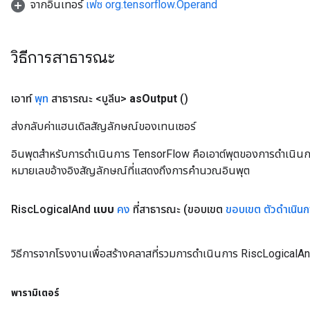
จากอินเทอร์
เฟซ org.tensorflow.Operand
วิธีการสาธารณะ
เอาท์
พุท
สาธารณะ <บูลีน>
as
Output
()
ส่งกลับค่าแฮนเดิลสัญลักษณ์ของเทนเซอร์
อินพุตสำหรับการดำเนินการ TensorFlow คือเอาต์พุตของการดำเนินการ T
หมายเลขอ้างอิงสัญลักษณ์ที่แสดงถึงการคำนวณอินพุต
Risc
Logical
And
แบบ
คง
ที่สาธารณะ
(ขอบเขต
ขอบเขต
ตัวดำเนิน
วิธีการจากโรงงานเพื่อสร้างคลาสที่รวมการดำเนินการ RiscLogicalAn
พารามิเตอร์