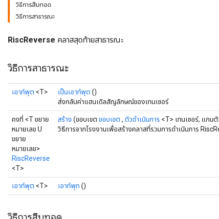
วิธีการสืบทอด
วิธีการสาธารณะ
RiscReverse
คลาสสุดท้ายสาธารณะ
วิธีการสาธารณะ
เอาท์พุต
<T>
เป็นเอาท์พุต
()
ส่งกลับค่าแฮนเดิลสัญลักษณ์ของเทนเซอร์
คงที่ <T ขยาย
สร้าง
(ขอบเขต
ขอบเขต
,
ตัวดำเนินการ
<T> เทนเซอร์, แกนต
หมายเลข U
วิธีการจากโรงงานเพื่อสร้างคลาสที่รวมการดำเนินการ RiscR
ขยาย
หมายเลข>
RiscReverse
<T>
เอาท์พุต
<T>
เอาท์พุท
()
วิธีการสืบทอด