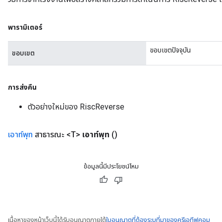
พารามิเตอร์
ขอบเขตปัจจุบัน
ขอบเขต
การส่งคืน
ตัวอย่างใหม่ของ RiscReverse
เอาท์พุท
สาธารณะ <T>
เอาท์พุท
()
ข้อมูลนี้มีประโยชน์ไหม
เนื้อหาของหน้าเว็บนี้ได้รับอนุญาตภายใต้
ใบอนุญาตที่ต้องระบุที่มาของครีเอทีฟคอม