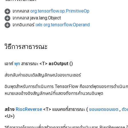
จากคลาส
org.tensorflow.op.PrimitiveOp
จากคลาส java.lang.Object
จากอินเทอร์
เฟซ org.tensorflow.Operand
วิธีการสาธารณะ
เอาท์
พุท
สาธารณะ <T>
as
Output
()
ส่งกลับค่าแฮนเดิลสัญลักษณ์ของเทนเซอร์
อินพุตสำหรับการดำเนินการ TensorFlow คือเอาต์พุตของการดำเนินการ T
หมายเลขอ้างอิงสัญลักษณ์ที่แสดงถึงการคำนวณอินพุต
สร้าง
Risc
Reverse
<T> แบบคงที่สาธารณะ
(
ขอบเขตขอบเขต
,
ตัว
<U>)
วิธีการจากโรงงานเพื่อสร้างคลาสที่รวมการดำเนินการ RiscReverse ใ