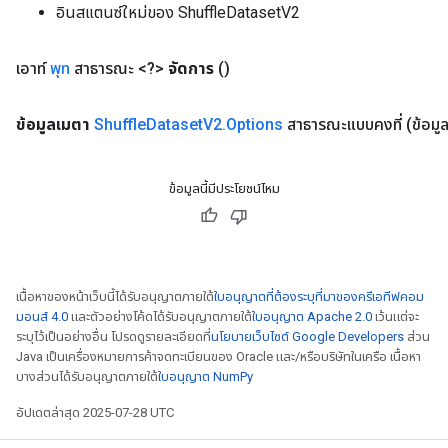
อินสแตนซ์ใหม่ของ ShuffleDatasetV2
เอาท์
พุท
สาธารณะ <?>
จัดการ
()
ข้อมูลเมตา
Shuffle
Dataset
V2
.
Options
สาธารณะแบบคงที่
(ข้อม
ข้อมูลนี้มีประโยชน์ไหม
x
เนื้อหาของหน้าเว็บนี้ได้รับอนุญาตภายใต้
ใบอนุญาตที่ต้องระบุที่มาของครีเอทีฟคอม
มอนส์ 4.0
และตัวอย่างโค้ดได้รับอนุญาตภายใต้
ใบอนุญาต Apache 2.0
เว้นแต่จะ
ระบุไว้เป็นอย่างอื่น โปรดดูรายละเอียดที่
นโยบายเว็บไซต์ Google Developers
ส่วน
Java เป็นเครื่องหมายการค้าจดทะเบียนของ Oracle และ/หรือบริษัทในเครือ เนื้อหา
บางส่วนได้รับอนุญาตภายใต้
ใบอนุญาต NumPy
อัปเดตล่าสุด 2025-07-28 UTC