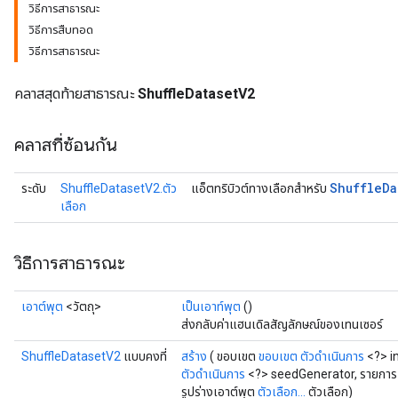
วิธีการสาธารณะ
วิธีการสืบทอด
วิธีการสาธารณะ
คลาสสุดท้ายสาธารณะ
ShuffleDatasetV2
คลาสที่ซ้อนกัน
Shuffle
Da
ระดับ
ShuffleDatasetV2.ตัว
แอ็ตทริบิวต์ทางเลือกสำหรับ
เลือก
วิธีการสาธารณะ
เอาต์พุต
<วัตถุ>
เป็นเอาท์พุต
()
ส่งกลับค่าแฮนเดิลสัญลักษณ์ของเทนเซอร์
ShuffleDatasetV2
แบบคงที่
สร้าง
( ขอบเขต
ขอบเขต
ตัวดำเนินการ
<?> i
ตัวดำเนินการ
<?> seedGenerator, รายการ
รูปร่างเอาต์พุต
ตัวเลือก...
ตัวเลือก)