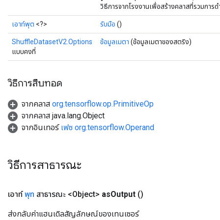
วิธีการจากโรงงานเพื่อสร้างคลาสที่รวมการด
เอาท์พุต
<?>
รับมือ
()
ShuffleDatasetV2.Options
ข้อมูลเมตา
(ข้อมูลเมตาของสตริง)
แบบคงที่
วิธีการสืบทอด
จากคลาส
org.tensorflow.op.PrimitiveOp
จากคลาส java.lang.Object
จากอินเทอร์
เฟซ org.tensorflow.Operand
วิธีการสาธารณะ
เอาท์
พุท
สาธารณะ <Object>
as
Output
()
ส่งกลับค่าแฮนเดิลสัญลักษณ์ของเทนเซอร์