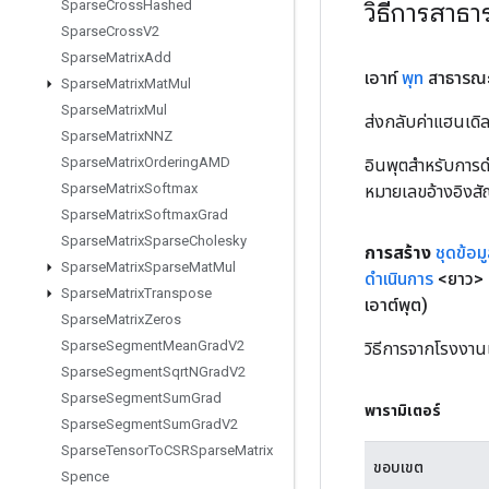
วิธีการสาธ
Sparse
Cross
Hashed
Sparse
Cross
V2
Sparse
Matrix
Add
เอาท์
พุท
สาธารณะ
Sparse
Matrix
Mat
Mul
Sparse
Matrix
Mul
ส่งกลับค่าแฮนเด
Sparse
Matrix
NNZ
Sparse
Matrix
Ordering
AMD
อินพุตสำหรับการดำ
Sparse
Matrix
Softmax
หมายเลขอ้างอิงส
Sparse
Matrix
Softmax
Grad
Sparse
Matrix
Sparse
Cholesky
การสร้าง
ชุดข้อม
Sparse
Matrix
Sparse
Mat
Mul
ดำเนินการ
<ยาว> 
Sparse
Matrix
Transpose
เอาต์พุต)
Sparse
Matrix
Zeros
Sparse
Segment
Mean
Grad
V2
วิธีการจากโรงงาน
Sparse
Segment
Sqrt
NGrad
V2
Sparse
Segment
Sum
Grad
พารามิเตอร์
Sparse
Segment
Sum
Grad
V2
Sparse
Tensor
To
CSRSparse
Matrix
ขอบเขต
Spence