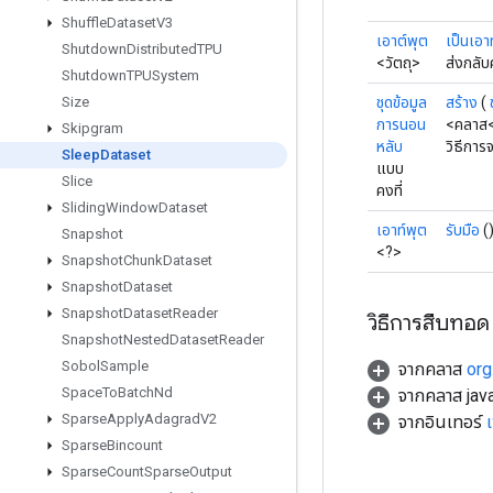
Shuffle
Dataset
V3
เอาต์พุต
เป็นเอา
Shutdown
Distributed
TPU
<วัตถุ>
ส่งกลับ
Shutdown
TPUSystem
ชุดข้อมูล
สร้าง
(
Size
การนอน
<คลาส<
Skipgram
หลับ
วิธีการ
Sleep
Dataset
แบบ
Slice
คงที่
Sliding
Window
Dataset
เอาท์พุต
รับมือ
(
Snapshot
<?>
Snapshot
Chunk
Dataset
Snapshot
Dataset
Snapshot
Dataset
Reader
วิธีการสืบทอด
Snapshot
Nested
Dataset
Reader
Sobol
Sample
จากคลาส
org
Space
To
Batch
Nd
จากคลาส java
Sparse
Apply
Adagrad
V2
จากอินเทอร์
Sparse
Bincount
Sparse
Count
Sparse
Output