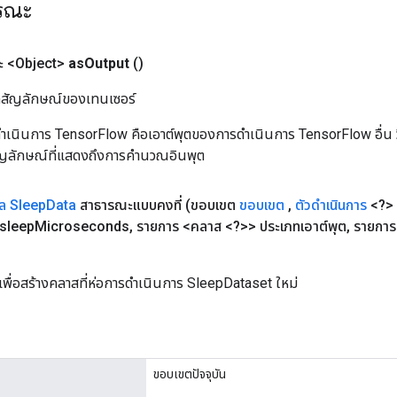
ารณะ
 <Object>
as
Output
()
ิลสัญลักษณ์ของเทนเซอร์
เนินการ TensorFlow คือเอาต์พุตของการดำเนินการ TensorFlow อื่น วิธี
ัญลักษณ์ที่แสดงถึงการคำนวณอินพุต
ูล Sleep
Data
สาธารณะแบบคงที่
(ขอบเขต
ขอบเขต
,
ตัวดำเนินการ
<?> 
sleep
Microseconds
,
รายการ <คลาส <?>> ประเภทเอาต์พุต
,
รายการ
เพื่อสร้างคลาสที่ห่อการดำเนินการ SleepDataset ใหม่
ขอบเขตปัจจุบัน