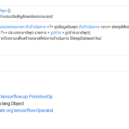
ท์พุต
()
ค่าแฮนเดิลสัญลักษณ์ของเทนเซอร์
ขอบเขตขอบเขต
ตัวดำเนินการ
<?> ชุดข้อมูลอินพุต
ตัวดำเนินการ
<ยาว> sleepMic
?>> ประเภทเอาต์พุต รายการ <
รูปร่าง
> รูปร่างเอาต์พุต)
จากโรงงานเพื่อสร้างคลาสที่ห่อการดำเนินการ SleepDataset ใหม่
)
.tensorflow.op.PrimitiveOp
.lang.Object
เฟซ org.tensorflow.Operand