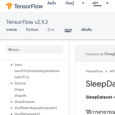
ติดตั้ง
เรียนรู้
API
ScatterNdNonAliasingAdd
ScatterNdSub
ScatterNdUpdate
TensorFlow v2.9.3
ScatterSub
ScatterUpdate
ภาพรวม
Python
C++
Java
เพิ่มเติม
SegmentMaxV2
Segment
Min
V2
Segment
Prod
V2
Segment
Sum
V2
Select
V2
Send
Send
TPUEmbedding
Gradients
TensorFlow
API
Set
Diff1d
Sleep
Da
Set
Size
Shape
Shape
N
SleepDataset
ค
Shard
Dataset
Shuffle
And
Repeat
Dataset
V2
วิธีการสาธาร
Shuffle
Dataset
V2