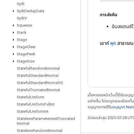
Split
Split
Dedup
Data
การส่งคืน
Split
V
Squeeze
อินสแตนซ์
Stack
Stage
เอาท์
พุท
สาธารณะ
Stage
Clear
Stage
Peek
Stage
Size
Stateful
Random
Binomial
Stateful
Standard
Normal
Stateful
Standard
Normal
V2
Stateful
Truncated
Normal
เนื้อหาของหน้าเว็บนี้ได้รับอนุ
Stateful
Uniform
อย่างอื่น โปรดดูรายละเอียดที่
น
Stateful
Uniform
Full
Int
อนุญาตภายใต้
ใบอนุญาต Num
Stateful
Uniform
Int
อัปเดตล่าสุด 2025-07-28 UT
Stateless
Parameterized
Truncated
Normal
Stateless
Random
Binomial