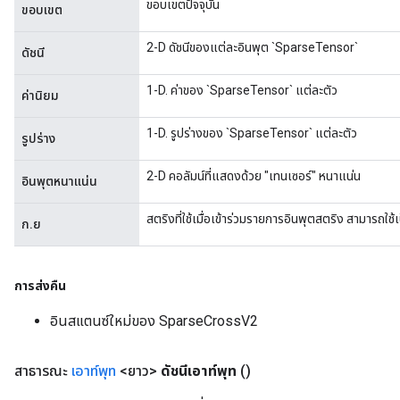
ขอบเขตปัจจุบัน
ขอบเขต
2-D ดัชนีของแต่ละอินพุต `SparseTensor`
ดัชนี
1-D. ค่าของ `SparseTensor` แต่ละตัว
ค่านิยม
1-D. รูปร่างของ `SparseTensor` แต่ละตัว
รูปร่าง
2-D คอลัมน์ที่แสดงด้วย "เทนเซอร์" หนาแน่น
อินพุตหนาแน่น
สตริงที่ใช้เมื่อเข้าร่วมรายการอินพุตสตริง สามารถใช้เ
ก.ย
การส่งคืน
อินสแตนซ์ใหม่ของ SparseCrossV2
สาธารณะ
เอาท์พุท
<ยาว>
ดัชนีเอาท์พุท
()