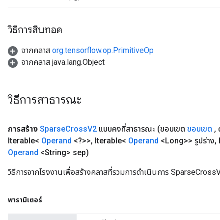
วิธีการสืบทอด
จากคลาส
org.tensorflow.op.PrimitiveOp
จากคลาส java.lang.Object
วิธีการสาธารณะ
การสร้าง
Sparse
Cross
V2
แบบคงที่สาธารณะ
(ขอบเขต
ขอบเขต
,
ด
x
Iterable<
Operand
<?>>
,
Iterable<
Operand
<Long>> รูปร่าง
,
Operand
<String> sep)
วิธีการจากโรงงานเพื่อสร้างคลาสที่รวมการดำเนินการ SparseCrossV
พารามิเตอร์