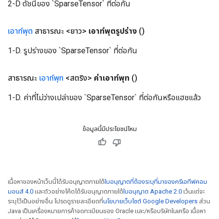
2-D ดัชนีของ `SparseTensor` ที่ต่อกัน
เอาท์พุต
สาธารณะ <ยาว>
เอาท์พุตรูปร่าง
()
1-D. รูปร่างของ `SparseTensor` ที่ต่อกัน
สาธารณะ
เอาท์พุท
<สตริง>
ค่าเอาท์พุท
()
1-D. ค่าที่ไม่ว่างเปล่าของ `SparseTensor` ที่ต่อกันหรือแฮชแล้ว
ข้อมูลนี้มีประโยชน์ไหม
เนื้อหาของหน้าเว็บนี้ได้รับอนุญาตภายใต้
ใบอนุญาตที่ต้องระบุที่มาของครีเอทีฟคอม
มอนส์ 4.0
และตัวอย่างโค้ดได้รับอนุญาตภายใต้
ใบอนุญาต Apache 2.0
เว้นแต่จะ
ระบุไว้เป็นอย่างอื่น โปรดดูรายละเอียดที่
นโยบายเว็บไซต์ Google Developers
ส่วน
Java เป็นเครื่องหมายการค้าจดทะเบียนของ Oracle และ/หรือบริษัทในเครือ เนื้อหา