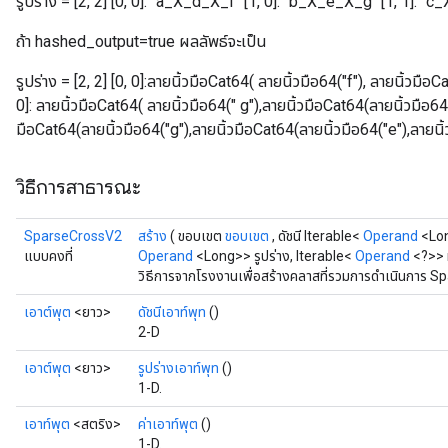
รูปร่าง = [2, 2] [0, 0]: "a_X_d_X_f" [1, 0]: "b_X_e_X_g" [1, 1]: "
ถ้า hashed_output=true ผลลัพธ์จะเป็น
รูปร่าง = [2, 2] [0, 0]:ลายนิ้วมือCat64( ลายนิ้วมือ64("f"), ลายนิ้วมือC
0]: ลายนิ้วมือCat64( ลายนิ้วมือ64(" g"),ลายนิ้วมือCat64(ลายนิ้วมือ64("
มือCat64(ลายนิ้วมือ64("g"),ลายนิ้วมือCat64(ลายนิ้วมือ64("e"),ลายนิ้
วิธีการสาธารณะ
SparseCrossV2
สร้าง
( ขอบเขต
ขอบเขต
, ดัชนี Iterable<
Operand
<Lon
แบบคงที่
Operand
<Long>> รูปร่าง, Iterable<
Operand
<?>> 
วิธีการจากโรงงานเพื่อสร้างคลาสที่รวมการดำเนินการ S
เอาต์พุต
<ยาว>
ดัชนีเอาท์พุท
()
2-D
เอาต์พุต
<ยาว>
รูปร่างเอาท์พุท
()
1-D.
เอาท์พุต
<สตริง>
ค่าเอาท์พุต
()
1-D.