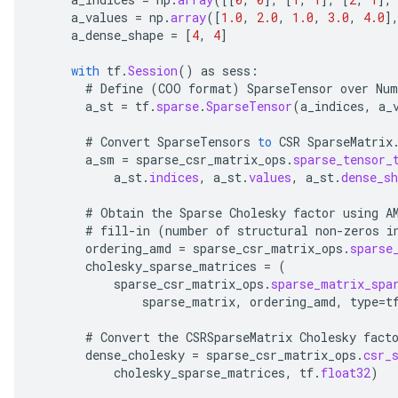
a_values
=
np
.
array
(
[
1.0
,
2.0
,
1.0
,
3.0
,
4.0
]
a_dense_shape
=
[
4
,
4
]
with
tf
.
Session
()
as
sess
:
x
#
Define
(
COO
format
)
SparseTensor
over
Num
a_st
=
tf
.
sparse
.
SparseTensor
(
a_indices
,
a_
#
Convert
SparseTensors
to
CSR
SparseMatrix
a_sm
=
sparse_csr_matrix_ops
.
sparse_tensor_
a_st
.
indices
,
a_st
.
values
,
a_st
.
dense_sh
#
Obtain
the
Sparse
Cholesky
factor
using
A
#
fill
-
in
(
number
of
structural
non
-
zeros
i
ordering_amd
=
sparse_csr_matrix_ops
.
sparse
cholesky_sparse_matrices
=
(
sparse_csr_matrix_ops
.
sparse_matrix_spa
sparse_matrix
,
ordering_amd
,
type
=
t
#
Convert
the
CSRSparseMatrix
Cholesky
fact
dense_cholesky
=
sparse_csr_matrix_ops
.
csr_
cholesky_sparse_matrices
,
tf
.
float32
)