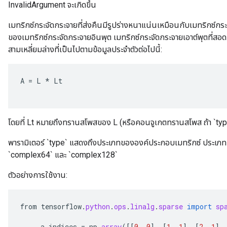
InvalidArgument จะเกิดขึ้น
เมทริกซ์กระจัดกระจายที่ส่งคืนมีรูปร่างหนาแน่นเหมือนกับเมทริกซ์ก
ของเมทริกซ์กระจัดกระจายอินพุต เมทริกซ์กระจัดกระจายเอาต์พุตที่สอด
สามเหลี่ยมล่างที่เป็นไปตามข้อมูลประจำตัวต่อไปนี้:
A
=
L
*
Lt
โดยที่ Lt หมายถึงทรานสโพสของ L (หรือคอนจูเกตทรานสโพส ถ้า `ty
พารามิเตอร์ `type` แสดงถึงประเภทขององค์ประกอบเมทริกซ์ ประเภทที่ร
`complex64` และ `complex128`
ตัวอย่างการใช้งาน:
from
tensorflow
.
python
.
ops
.
linalg
.
sparse
import
sp
a_indices
=
np
.
array
(
[[
0
,
0
]
,
[
1
,
1
]
,
[
2
,
1
]
,