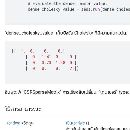
#
Evaluate
the
dense
Tensor
value
.
dense_cholesky_value
=
sess
.
run
(
dense_chole
`dense_cholesky_value` เก็บปัจจัย Cholesky ที่มีความหนาแน่น:
[[
1.
0.
0.
0.
]
[
0.
1.41
0.
0.
]
[
0.
0.70
1.58
0.
]
[
0.
0.
0.
2.
]]
อินพุต: A `CSRSparseMatrix` การเรียงสับเปลี่ยน: `เทนเซอร์` type:
วิธีการสาธารณะ
เอาต์พุต
<วัตถุ>
เป็นเอาท์พุต
()
ส่งกลับค่าแฮนเดิลสัญลักษณ์ของเทนเซอร