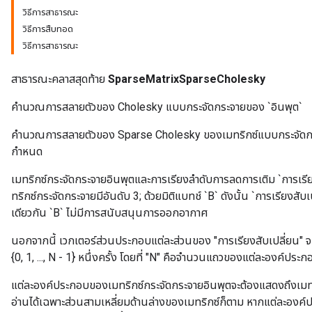
วิธีการสาธารณะ
วิธีการสืบทอด
วิธีการสาธารณะ
สาธารณะคลาสสุดท้าย
SparseMatrixSparseCholesky
คำนวณการสลายตัวของ Cholesky แบบกระจัดกระจายของ `อินพุต`
คำนวณการสลายตัวของ Sparse Cholesky ของเมทริกซ์แบบกระจัดกระจา
กำหนด
เมทริกซ์กระจัดกระจายอินพุตและการเรียงลำดับการลดการเติม `การเรียงสั
ทริกซ์กระจัดกระจายมีอันดับ 3; ด้วยมิติแบทช์ `B` ดังนั้น `การเรียงสับเ
เดียวกัน `B` ไม่มีการสนับสนุนการออกอากาศ
นอกจากนี้ เวกเตอร์ส่วนประกอบแต่ละส่วนของ "การเรียงสับเปลี่ยน" จ
{0, 1, ..., N - 1} หนึ่งครั้ง โดยที่ "N" คือจำนวนแถวของแต่ละองค์ปร
แต่ละองค์ประกอบของเมทริกซ์กระจัดกระจายอินพุตจะต้องแสดงถึงเม
อ่านได้เฉพาะส่วนสามเหลี่ยมด้านล่างของเมทริกซ์ก็ตาม หากแต่ละองค