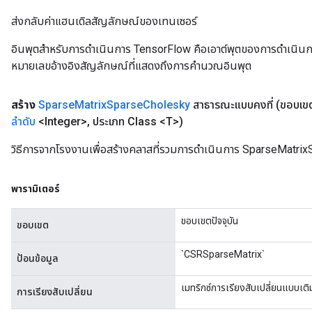
ส่งกลับค่าแฮนเดิลสัญลักษณ์ของเทนเซอร์
อินพุตสำหรับการดำเนินการ TensorFlow คือเอาต์พุตของการดำเนินการ T
หมายเลขอ้างอิงสัญลักษณ์ที่แสดงถึงการคำนวณอินพุต
สร้าง
Sparse
Matrix
Sparse
Cholesky
สาธารณะแบบคงที่
(ขอบเ
ลำดับ
<Integer>
,
ประเภท Class <T>)
วิธีการจากโรงงานเพื่อสร้างคลาสที่รวมการดำเนินการ SparseMatri
พารามิเตอร์
ขอบเขตปัจจุบัน
ขอบเขต
`CSRSparseMatrix`
ป้อนข้อมูล
เมทริกซ์การเรียงสับเปลี่ยนแบบเต
การเรียงสับเปลี่ยน