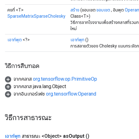
คงที่ <T>
สร้าง
(ขอบเขต
ขอบเขต
, อินพุต
Opera
SparseMatrixSparseCholesky
Class<T>)
วิธีการจากโรงงานเพื่อสร้างคลาสที่ร
ใหม่
เอาท์พุต
<?>
เอาท์พุท
()
การสลายตัวของ Cholesky แบบกระจัดกร
วิธีการสืบทอด
จากคลาส
org.tensorflow.op.PrimitiveOp
จากคลาส java.lang.Object
จากอินเทอร์เฟซ
org.tensorflow.Operand
วิธีการสาธารณะ
เอาท์พุท
สาธารณะ <Object>
as
Output
()