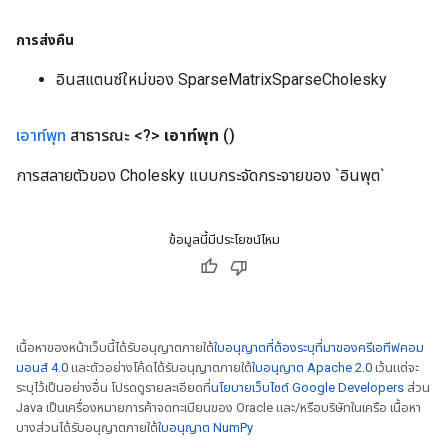
การส่งคืน
อินสแตนซ์ใหม่ของ SparseMatrixSparseCholesky
เอาท์พุท
สาธารณะ <?>
เอาท์พุท
()
การสลายตัวของ Cholesky แบบกระจัดกระจายของ `อินพุต`
ข้อมูลนี้มีประโยชน์ไหม
เนื้อหาของหน้าเว็บนี้ได้รับอนุญาตภายใต้
ใบอนุญาตที่ต้องระบุที่มาของครีเอทีฟคอม
มอนส์ 4.0
และตัวอย่างโค้ดได้รับอนุญาตภายใต้
ใบอนุญาต Apache 2.0
เว้นแต่จะ
ระบุไว้เป็นอย่างอื่น โปรดดูรายละเอียดที่
นโยบายเว็บไซต์ Google Developers
ส่วน
Java เป็นเครื่องหมายการค้าจดทะเบียนของ Oracle และ/หรือบริษัทในเครือ เนื้อหา
บางส่วนได้รับอนุญาตภายใต้
ใบอนุญาต NumPy