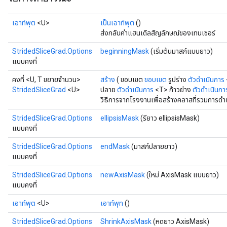
เอาท์พุต
<U>
เป็นเอาท์พุต
()
ส่งกลับค่าแฮนเดิลสัญลักษณ์ของเทนเซอร์
StridedSliceGrad.Options
beginningMask
(เริ่มต้นมาสก์แบบยาว)
แบบคงที่
คงที่ <U, T ขยายจำนวน>
สร้าง
( ขอบเขต
ขอบเขต
รูปร่าง
ตัวดำเนินการ
StridedSliceGrad
<U>
ปลาย
ตัวดำเนินการ
<T> ก้าวย่าง
ตัวดำเนินกา
วิธีการจากโรงงานเพื่อสร้างคลาสที่รวมการดำ
StridedSliceGrad.Options
ellipsisMask
(รียาว ellipsisMask)
แบบคงที่
StridedSliceGrad.Options
endMask
(มาสก์ปลายยาว)
แบบคงที่
StridedSliceGrad.Options
newAxisMask
(ใหม่ AxisMask แบบยาว)
แบบคงที่
เอาท์พุต
<U>
เอาท์พุท
()
StridedSliceGrad.Options
ShrinkAxisMask
(หดยาว AxisMask)