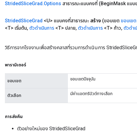
Strided
Slice
Grad
.
Options
สาธารณะแบบคงที่
(Begin
Mask แบบ
Strided
Slice
Grad
<U> แบบคงที่สาธารณะ
สร้าง
(ขอบเขต
ขอบเขต
<T> เริ่มต้น
,
ตัวดำเนินการ
<T> ปลาย
,
ตัวดำเนินการ
<T> ก้าว
,
ตัวดำเ
วิธีการจากโรงงานเพื่อสร้างคลาสที่รวมการดำเนินการ StridedSliceGr
พารามิเตอร์
ขอบเขตปัจจุบัน
ขอบเขต
มีค่าแอตทริบิวต์ทางเลือก
ตัวเลือก
การส่งคืน
ตัวอย่างใหม่ของ StridedSliceGrad