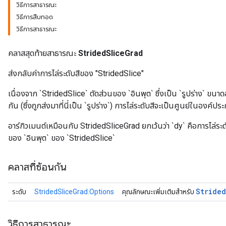
วิธีการสาธารณะ
วิธีการสืบทอด
วิธีการสาธารณะ
คลาสสุดท้ายสาธารณะ
StridedSliceGrad
ส่งกลับค่าการไล่ระดับสีของ "StridedSlice"
เนื่องจาก `StridedSlice` ตัดส่วนของ `อินพุต` ซึ่งเป็น `รูปร่าง` ขน
กัน (ซึ่งถูกส่งมาที่นี่เป็น `รูปร่าง`) การไล่ระดับสีจะเป็นศูนย์ในองค์ประ
อาร์กิวเมนต์เหมือนกับ StridedSliceGrad ยกเว้นว่า `dy` คือการไล่ระด
ของ `อินพุต` ของ `StridedSlice`
คลาสที่ซ้อนกัน
Strided
ระดับ
StridedSliceGrad.Options
คุณลักษณะเพิ่มเติมสำหรับ
วิธีการสาธารณะ