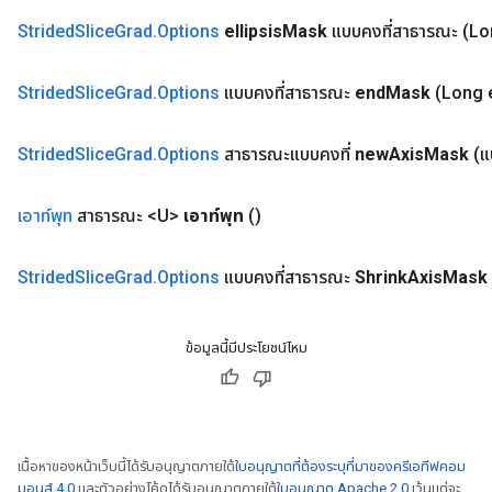
Strided
Slice
Grad
.
Options
ellipsis
Mask
แบบคงที่สาธารณะ
(Lo
Strided
Slice
Grad
.
Options
แบบคงที่สาธารณะ
end
Mask
(Long 
Strided
Slice
Grad
.
Options
สาธารณะแบบคงที่
new
Axis
Mask
(แ
เอาท์พุท
สาธารณะ <U>
เอาท์พุท
()
Strided
Slice
Grad
.
Options
แบบคงที่สาธารณะ
Shrink
Axis
Mask
ข้อมูลนี้มีประโยชน์ไหม
เนื้อหาของหน้าเว็บนี้ได้รับอนุญาตภายใต้
ใบอนุญาตที่ต้องระบุที่มาของครีเอทีฟคอม
มอนส์ 4.0
และตัวอย่างโค้ดได้รับอนุญาตภายใต้
ใบอนุญาต Apache 2.0
เว้นแต่จะ