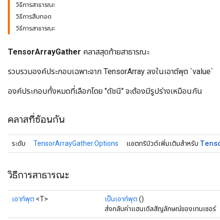
วิธีการสาธารณะ
วิธีการสืบทอด
วิธีการสาธารณะ
TensorArrayGather
คลาสสุดท้ายสาธารณะ
รวบรวมองค์ประกอบเฉพาะจาก TensorArray ลงในเอาต์พุต `value`
องค์ประกอบทั้งหมดที่เลือกโดย "ดัชนี" จะต้องมีรูปร่างเหมือนกัน
คลาสที่ซ้อนกัน
Tens
ระดับ
TensorArrayGather.Options
แอตทริบิวต์เพิ่มเติมสำหรับ
วิธีการสาธารณะ
เอาท์พุต
<T>
เป็นเอาท์พุต
()
ส่งกลับค่าแฮนเดิลสัญลักษณ์ของเทนเซอร์