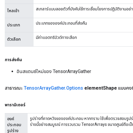
สเกลาร์แบบลอยตัวที่บังคับใช้การเชื่อมโยงการปฏิบัติงานอย
ไหลเข้า
ประเภทขององค์ประกอบที่ส่งคืน
ประเภท
มีค่าแอตทริบิวต์ทางเลือก
ตัวเลือก
การส่งคืน
อินสแตนซ์ใหม่ของ TensorArrayGather
สาธารณะ
Tensor
Array
Gather
.
Options
element
Shape
แบบคงท
พารามิเตอร์
รูปร่างที่คาดหวังขององค์ประกอบ หากทราบ ใช้เพื่อตรวจสอบรูป
องค์
ร่างนี้อย่างสมบูรณ์ การรวบรวม TensorArrays ขนาดศูนย์ถือเป
ประกอบ
รูปร่าง