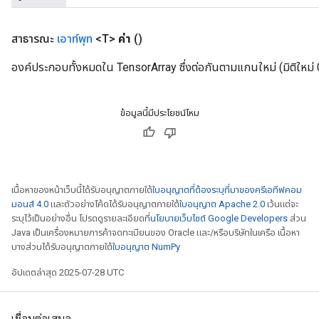
สาธารณะ
เอาท์พุท
<T>
ค่า
()
องค์ประกอบทั้งหมดใน TensorArray ซึ่งต่อกันตามแกนใหม่ (มิติใหม่ 
ข้อมูลนี้มีประโยชน์ไหม
เนื้อหาของหน้าเว็บนี้ได้รับอนุญาตภายใต้
ใบอนุญาตที่ต้องระบุที่มาของครีเอทีฟคอม
มอนส์ 4.0
และตัวอย่างโค้ดได้รับอนุญาตภายใต้
ใบอนุญาต Apache 2.0
เว้นแต่จะ
ระบุไว้เป็นอย่างอื่น โปรดดูรายละเอียดที่
นโยบายเว็บไซต์ Google Developers
ส่วน
Java เป็นเครื่องหมายการค้าจดทะเบียนของ Oracle และ/หรือบริษัทในเครือ เนื้อหา
บางส่วนได้รับอนุญาตภายใต้
ใบอนุญาต NumPy
อัปเดตล่าสุด 2025-07-28 UTC