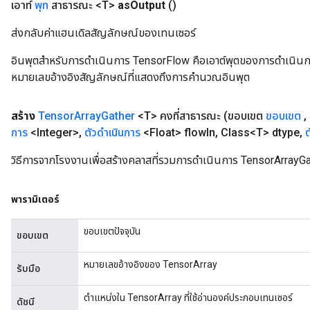
เอาท์
พุท
สาธารณะ <T>
as
Output
()
ส่งกลับค่าแฮนเดิลสัญลักษณ์ของเทนเซอร์
อินพุตสำหรับการดำเนินการ TensorFlow คือเอาต์พุตของการดำเนินการ T
หมายเลขอ้างอิงสัญลักษณ์ที่แสดงถึงการคำนวณอินพุต
สร้าง
Tensor
Array
Gather
<T> คงที่สาธารณะ
(ขอบเขต
ขอบเขต
,
การ
<Integer>
,
ตัวดำเนินการ
<Float> flow
In
,
Class<T> dtype
,
ต
วิธีการจากโรงงานเพื่อสร้างคลาสที่รวมการดำเนินการ TensorArrayGa
พารามิเตอร์
ขอบเขตปัจจุบัน
ขอบเขต
หมายเลขอ้างอิงของ TensorArray
รับมือ
ตำแหน่งใน TensorArray ที่ใช้อ่านองค์ประกอบเทนเซอร์
ดัชนี