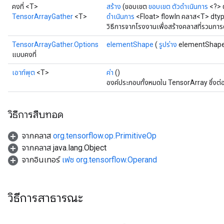
คงที่ <T>
สร้าง
(ขอบเขต
ขอบเขต
ตัวดำเนินการ
<?> ต
TensorArrayGather
<T>
ดำเนินการ
<Float> flowIn คลาส<T> dty
วิธีการจากโรงงานเพื่อสร้างคลาสที่รวมกา
TensorArrayGather.Options
elementShape
(
รูปร่าง
elementShap
แบบคงที่
เอาท์พุต
<T>
ค่า
()
องค์ประกอบทั้งหมดใน TensorArray ซึ่งต่อ
วิธีการสืบทอด
จากคลาส
org.tensorflow.op.PrimitiveOp
จากคลาส java.lang.Object
จากอินเทอร์
เฟซ org.tensorflow.Operand
วิธีการสาธารณะ