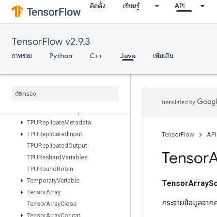
ติดตั้ง
เรียนรู้
API
TPUCompilationResult
TPUCompileSucceededAssert
TPUEmbeddingActivations
TensorFlow v2.9.3
TPUExecute
TPUExecuteAndUpdateVariables
ภาพรวม
Python
C++
Java
เพิ่มเติม
TPUOrdinalSelector
TPUPartitioned
Input
TPUPartitioned
Input
V2
TPUPartitioned
Output
TPUPartitioned
Output
V2
TPUReplicate
Metadata
TPUReplicated
Input
TensorFlow
API
TPUReplicated
Output
Tensor
A
TPUReshard
Variables
TPURound
Robin
Temporary
Variable
TensorArraySc
Tensor
Array
กระจายข้อมูลจากค
Tensor
Array
Close
Tensor
Array
Concat