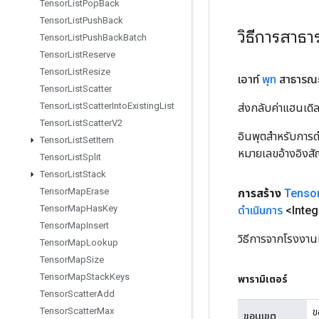
Tensor
List
Pop
Back
Tensor
List
Push
Back
วิธีการสาธ
Tensor
List
Push
Back
Batch
Tensor
List
Reserve
Tensor
List
Resize
เอาท์
พุท
สาธารณะ
Tensor
List
Scatter
Tensor
List
Scatter
Into
Existing
List
ส่งกลับค่าแฮนเด
Tensor
List
Scatter
V2
อินพุตสำหรับการดำ
Tensor
List
Set
Item
หมายเลขอ้างอิงส
Tensor
List
Split
Tensor
List
Stack
Tensor
Map
Erase
การสร้าง
Tenso
Tensor
Map
Has
Key
ดำเนินการ
<Integ
Tensor
Map
Insert
วิธีการจากโรงงาน
Tensor
Map
Lookup
Tensor
Map
Size
Tensor
Map
Stack
Keys
พารามิเตอร์
Tensor
Scatter
Add
Tensor
Scatter
Max
ข
ขอบเขต