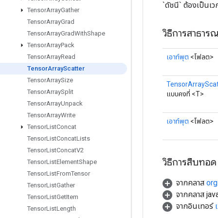
`ดัชนี` ต้องเป็นเ
Tensor
Array
Gather
Tensor
Array
Grad
วิธีการสาธาร
Tensor
Array
Grad
With
Shape
Tensor
Array
Pack
เอาท์พุต
<โฟลต>
Tensor
Array
Read
Tensor
Array
Scatter
Tensor
Array
Size
TensorArrayScat
Tensor
Array
Split
แบบคงที่ <T>
Tensor
Array
Unpack
Tensor
Array
Write
เอาท์พุต
<โฟลต>
Tensor
List
Concat
Tensor
List
Concat
Lists
Tensor
List
Concat
V2
วิธีการสืบทอด
Tensor
List
Element
Shape
Tensor
List
From
Tensor
จากคลาส
org
Tensor
List
Gather
จากคลาส java
Tensor
List
Get
Item
จากอินเทอร์
Tensor
List
Length