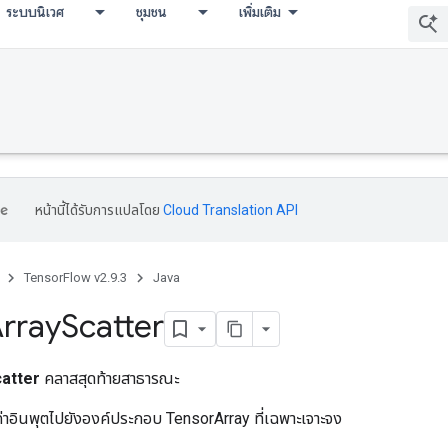
ระบบนิเวศ
ชุมชน
เพิ่มเติม
หน้านี้ได้รับการแปลโดย
Cloud Translation API
TensorFlow v2.9.3
Java
rray
Scatter
atter
คลาสสุดท้ายสาธารณะ
่าอินพุตไปยังองค์ประกอบ TensorArray ที่เฉพาะเจาะจง