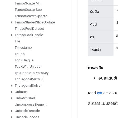
Tensor
Scatter
Min
Tensor
Scatter
Sub
ห
รับมือ
Tensor
Scatter
Update
Tensor
Strided
Slice
Update
ต
ดัชนี
Thread
Pool
Dataset
Thread
Pool
Handle
เ
ค่า
Tile
Timestamp
ส
ไหลเข้า
To
Bool
Top
KUnique
Top
KWith
Unique
การส่งคืน
Tpu
Handle
To
Proto
Key
อินสแตนซ์ใ
Tridiagonal
Mat
Mul
Tridiagonal
Solve
Unbatch
เอาท์
พุท
สาธารณะ
Unbatch
Grad
สเกลาร์แบบลอยตัว
Uncompress
Element
Unicode
Decode
Unicode
Encode