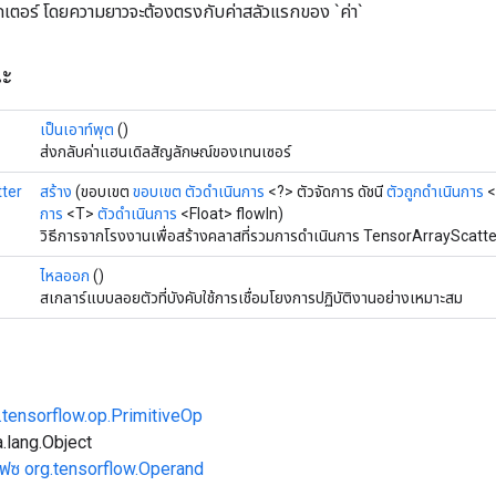
วกเตอร์ โดยความยาวจะต้องตรงกับค่าสลัวแรกของ `ค่า`
ณะ
เป็นเอาท์พุต
()
ส่งกลับค่าแฮนเดิลสัญลักษณ์ของเทนเซอร์
ter
สร้าง
(ขอบเขต
ขอบเขต
ตัวดำเนินการ
<?> ตัวจัดการ ดัชนี
ตัวถูกดำเนินการ
<
การ
<T>
ตัวดำเนินการ
<Float> flowIn)
วิธีการจากโรงงานเพื่อสร้างคลาสที่รวมการดำเนินการ TensorArrayScatter
ไหลออก
()
สเกลาร์แบบลอยตัวที่บังคับใช้การเชื่อมโยงการปฏิบัติงานอย่างเหมาะสม
.tensorflow.op.PrimitiveOp
.lang.Object
เฟซ org.tensorflow.Operand