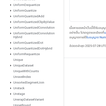
Uniform
Dequantize
Uniform
Quantize
Uniform
Quantized
Add
Uniform
Quantized
Clip
By
Value
Uniform
Quantized
Convolution
เนื้อหาของหน้าเว็บนี้ได้รับอนุ
อย่างอื่น โปรดดูรายละเอียดที่
น
Uniform
Quantized
Convolution
Hybrid
อนุญาตภายใต้
ใบอนุญาต Num
Uniform
Quantized
Dot
อัปเดตล่าสุด 2025-07-28 UT
Uniform
Quantized
Dot
Hybrid
Uniform
Requantize
Unique
Unique
Dataset
เชื่อมต่อเสมอ
Unique
With
Counts
บล็อก
Unravel
Index
ฟอรัม
Unsorted
Segment
Join
Unstack
GitHub
Unstage
Twitter
Unwrap
Dataset
Variant
YouTube
Upper
Bound