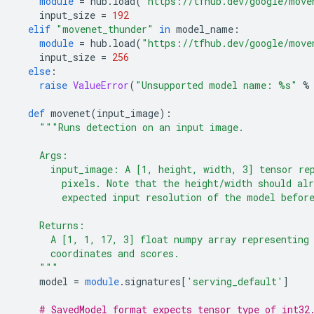
module
=
 hub
.
load
(
"https://tfhub.dev/google/move
    input_size 
=
192
elif
"movenet_thunder"
in
 model_name
:
module
=
 hub
.
load
(
"https://tfhub.dev/google/move
    input_size 
=
256
else
:
raise
ValueError
(
"Unsupported model name: %s"
%
def
 movenet
(
input_image
):
"""Runs detection on an input image.
    Args:
      input_image: A [1, height, width, 3] tensor re
        pixels. Note that the height/width should al
        expected input resolution of the model befor
    Returns:
      A [1, 1, 17, 3] float numpy array representing
      coordinates and scores.
    """
    model 
=
module
.
signatures
[
'serving_default'
]
# SavedModel format expects tensor type of int32