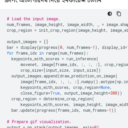
ক্রপিং অ্যালগরিদম দিয়ে ইনফারেন্স চালান
# Load the input image.
num_frames
,
 image_height
,
 image_width
,
 _ 
=
 image
.
sha
crop_region 
=
 init_crop_region
(
image_height
,
 image_w
output_images 
=
[]
bar 
=
 display
(
progress
(
0
,
 num_frames
-
1
),
 display_id
=
for
 frame_idx 
in
 range
(
num_frames
):
  keypoints_with_scores 
=
 run_inference
(
      movenet
,
 image
[
frame_idx
,
:,
:,
:],
 crop_regio
      crop_size
=[
input_size
,
 input_size
])
  output_images
.
append
(
draw_prediction_on_image
(
      image
[
frame_idx
,
:,
:,
:].
numpy
().
astype
(
np
.
i
      keypoints_with_scores
,
 crop_region
=
None
,
      close_figure
=
True
,
 output_image_height
=
300
))
  crop_region 
=
 determine_crop_region
(
      keypoints_with_scores
,
 image_height
,
 image_wid
  bar
.
update
(
progress
(
frame_idx
,
 num_frames
-
1
))
# Prepare gif visualization.
output 
=
 np
.
stack
(
output_images
,
 axis
=
0
)