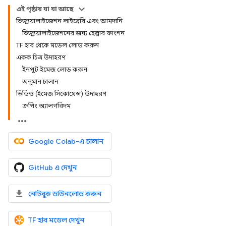
এই পৃষ্ঠায় যা যা আছে
ভিজ্যুয়ালাইজেশন লাইব্রেরি এবং আমদানি
ভিজ্যুয়ালাইজেশনের জন্য হেল্পার ফাংশন
TF হাব থেকে মডেল লোড করুন
একক চিত্র উদাহরণ
ইনপুট ইমেজ লোড করুন
অনুমান চালান
ভিডিও (ইমেজ সিকোয়েন্স) উদাহরণ
ক্রপিং অ্যালগরিদম
Google Colab-এ চালান
GitHub এ দেখুন
নোটবুক ডাউনলোড করুন
TF হাব মডেল দেখুন