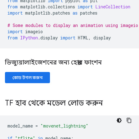
from
 matplotlib 
import
 pyplot 
as
 plt
from
 matplotlib
.
collections 
import
LineCollection
import
 matplotlib
.
patches 
as
 patches
# Some modules to display an animation using imageio
import
 imageio
from
IPython
.
display 
import
 HTML
,
 display
ভিজ্যুয়ালাইজেশনের জন্য হেল্পার ফাংশন
কোড টগল করুন
TF হাব থেকে মডেল লোড করুন
model_name 
=
"movenet_lightning"
if
"tflite"
in
 model_name
: