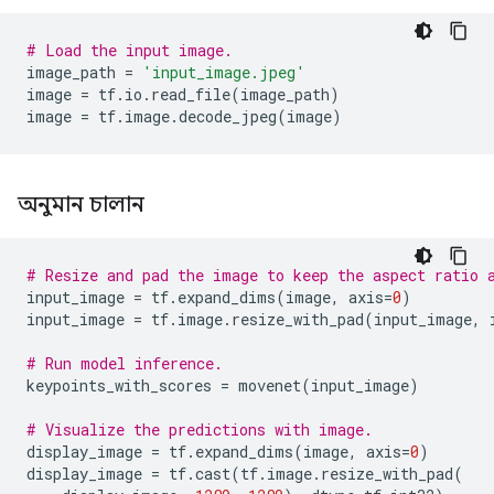
# Load the input image.
image_path 
=
'input_image.jpeg'
image 
=
 tf
.
io
.
read_file
(
image_path
)
image 
=
 tf
.
image
.
decode_jpeg
(
image
)
অনুমান চালান
# Resize and pad the image to keep the aspect ratio 
input_image 
=
 tf
.
expand_dims
(
image
,
 axis
=
0
)
input_image 
=
 tf
.
image
.
resize_with_pad
(
input_image
,
 
# Run model inference.
keypoints_with_scores 
=
 movenet
(
input_image
)
# Visualize the predictions with image.
display_image 
=
 tf
.
expand_dims
(
image
,
 axis
=
0
)
display_image 
=
 tf
.
cast
(
tf
.
image
.
resize_with_pad
(