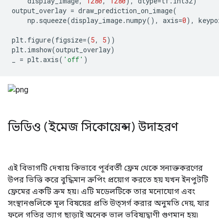
    display_image
,
1280
,
1280
),
 dtype
=
tf
.
int32
)
output_overlay 
=
 draw_prediction_on_image
(
    np
.
squeeze
(
display_image
.
numpy
(),
 axis
=
0
),
 keypo
plt
.
figure
(
figsize
=(
5
,
5
))
plt
.
imshow
(
output_overlay
)
_ 
=
 plt
.
axis
(
'off'
)
ভিডিও (ইমেজ সিকোয়েন্স) উদাহরণ
এই বিভাগটি দেখায় কিভাবে পূর্ববর্তী ফ্রেম থেকে সনাক্তকরণের
উপর ভিত্তি করে বুদ্ধিমান ক্রপিং প্রয়োগ করতে হয় যখন ইনপুটটি
ফ্রেমের একটি ক্রম হয়। এটি মডেলটিকে তার মনোযোগ এবং
সংস্থানগুলিকে মূল বিষয়ের প্রতি উত্সর্গ করার অনুমতি দেয়, যার
ফলে গতির ত্যাগ ছাড়াই অনেক ভাল ভবিষ্যদ্বাণী গুণমান হয়৷