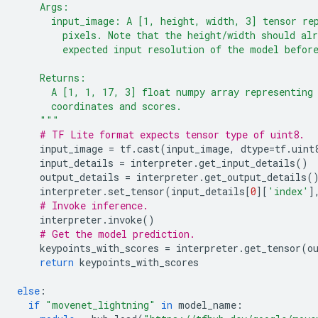
    Args:
      input_image: A [1, height, width, 3] tensor re
        pixels. Note that the height/width should al
        expected input resolution of the model befor
    Returns:
      A [1, 1, 17, 3] float numpy array representing
      coordinates and scores.
    """
# TF Lite format expects tensor type of uint8.
    input_image 
=
 tf
.
cast
(
input_image
,
 dtype
=
tf
.
uint
    input_details 
=
 interpreter
.
get_input_details
()
    output_details 
=
 interpreter
.
get_output_details
(
    interpreter
.
set_tensor
(
input_details
[
0
][
'index'
]
# Invoke inference.
    interpreter
.
invoke
()
# Get the model prediction.
    keypoints_with_scores 
=
 interpreter
.
get_tensor
(
o
return
 keypoints_with_scores
else
:
if
"movenet_lightning"
in
 model_name
: