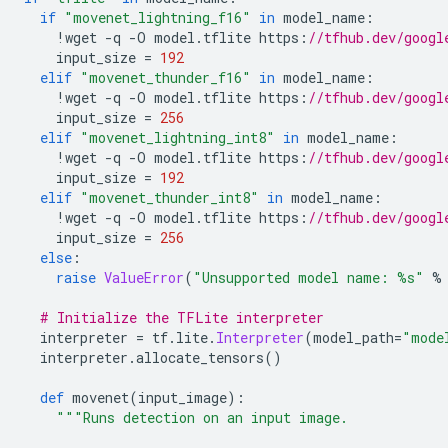
if
"movenet_lightning_f16"
in
 model_name
:
!
wget 
-
q 
-
O model
.
tflite https
:
//tfhub.dev/googl
    input_size 
=
192
elif
"movenet_thunder_f16"
in
 model_name
:
!
wget 
-
q 
-
O model
.
tflite https
:
//tfhub.dev/googl
    input_size 
=
256
elif
"movenet_lightning_int8"
in
 model_name
:
!
wget 
-
q 
-
O model
.
tflite https
:
//tfhub.dev/googl
    input_size 
=
192
elif
"movenet_thunder_int8"
in
 model_name
:
!
wget 
-
q 
-
O model
.
tflite https
:
//tfhub.dev/googl
    input_size 
=
256
else
:
raise
ValueError
(
"Unsupported model name: %s"
%
# Initialize the TFLite interpreter
  interpreter 
=
 tf
.
lite
.
Interpreter
(
model_path
=
"mode
  interpreter
.
allocate_tensors
()
def
 movenet
(
input_image
):
"""Runs detection on an input image.