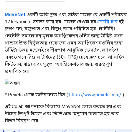
MoveNet
একটি অতি দ্রুত এবং সঠিক মডেল যে একটি শরীরের
17 keypoints সনাক্ত করে হয়। মডেল দেওয়া হয়
মেমরি হাব
দুই
রূপগুলো, বজ্রপাত এবং বিদ্যুৎ নামে পরিচিত হয়। লাইটনিং
লেটেন্সি-সমালোচনামূলক অ্যাপ্লিকেশনগুলির জন্য উদ্দিষ্ট, যখন
থান্ডার উচ্চ নির্ভুলতার প্রয়োজন এমন অ্যাপ্লিকেশনগুলির জন্য
উদ্দিষ্ট। উভয় মডেলই বেশিরভাগ আধুনিক ডেস্কটপ, ল্যাপটপ
এবং ফোনে রিয়েল টাইমের (30+ FPS) চেয়ে দ্রুত চলে, যা লাইভ
ফিটনেস, স্বাস্থ্য এবং সুস্থতা অ্যাপ্লিকেশনের জন্য গুরুত্বপূর্ণ
প্রমাণিত হয়।
* Pexels থেকে ডাউনলোড চিত্র (
https://www.pexels.com/
)
এই Colab আপনাকে কিভাবে MoveNet লোড করতে হয় এবং
নীচের ইনপুট ইমেজ এবং ভিডিওতে অনুমান চালাতে হয় তার
বিশদ বিবরণ দেয়।