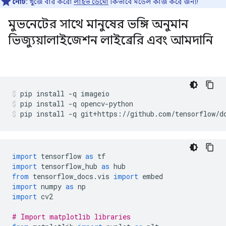
নোট:
খুঁজে বার করো
লাইভ ডেমো
কিভাবে মডেল কাজ করে জন্য!
মুভনেটের সাথে মানুষের ভঙ্গি অনুমান
ভিজ্যুয়ালাইজেশন লাইব্রেরি এবং আমদানি
pip install 
-
q imageio
pip install 
-
q opencv
-
python
pip install 
-
q git
+
https
://
github
.
com
/
tensorflow
/
d
import
 tensorflow 
as
 tf
import
 tensorflow_hub 
as
 hub
from
 tensorflow_docs
.
vis 
import
 embed
import
 numpy 
as
 np
import
 cv2
# Import matplotlib libraries