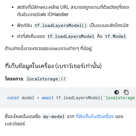
สตริงที่มีลักษณะคล้าย URL สามารถถูกแทนที่ด้วยวัตถุที่ตรง
กับอินเทอร์เฟซ IOHandler
ฟังก์ชัน
tf.loadLayersModel()
เป็นแบบอะซิงโครนัส
ค่าที่ส่งคืนของ
tf.loadLayersModel
คือ
tf.Model
ด้านล่างนี้เราจะตรวจสอบแผนงานต่างๆ ที่มีอยู่
ที่เก็บข้อมูลในเครื่อง (เบราว์เซอร์เท่านั้น)
โครงการ:
localstorage://
const
model
=
await
tf
.
loadLayersModel
(
'localstorage
ซึ่งจะโหลดโมเดลชื่อ
my-model
จาก
ที่จัดเก็บในตัวเครื่อง
ของ
เบราว์เซอร์