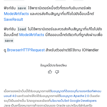
ฟังก์ชัน
save
ใช้พารามิเตอร์หนึ่งตัวที่ตรงกับอินเทอร์เฟซ
ModelArtifacts
และควรส่งคืนสัญญาที่แก้ไขไปยังอ็อบเจ็กต์
SaveResult
ฟังก์ชัน
load
ไม่ใช้พารามิเตอร์และควรส่งคืนสัญญาที่แก้ไขไปยัง
อ็อบเจ็กต์
ModelArtifacts
นี่คือออบเจ็กต์เดียวกับที่ถูกส่งผ่านเพื่อ
save
ดู
BrowserHTTPRequest
สำหรับตัวอย่างวิธีใช้งาน IOHandler
ข้อมูลนี้มีประโยชน์ไหม
เนื้อหาของหน้าเว็บนี้ได้รับอนุญาตภายใต้
ใบอนุญาตที่ต้องระบุที่มาของครีเอทีฟคอม
มอนส์ 4.0
และตัวอย่างโค้ดได้รับอนุญาตภายใต้
ใบอนุญาต Apache 2.0
เว้นแต่จะ
ระบุไว้เป็นอย่างอื่น โปรดดูรายละเอียดที่
นโยบายเว็บไซต์ Google Developers
Java เป็นเครื่องหมายการค้าจดทะเบียนของ Oracle และ/หรือบริษัทในเครือ