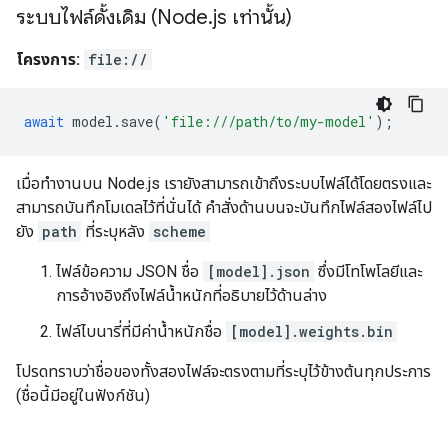
ระบบไฟล์ดั้งเดิม (Node
.
js เท่านั้น)
โครงการ:
file://
await
model
.
save
(
'file:///path/to/my-model'
);
เมื่อทำงานบน Node.js เรายังสามารถเข้าถึงระบบไฟล์ได้โดยตรงและ
สามารถบันทึกโมเดลไว้ที่นั่นได้ คำสั่งด้านบนจะบันทึกไฟล์สองไฟล์ไป
ยัง
path
ที่ระบุหลัง
scheme
ไฟล์ข้อความ JSON ชื่อ
[model].json
ซึ่งมีโทโพโลยีและ
การอ้างอิงถึงไฟล์น้ำหนักที่อธิบายไว้ด้านล่าง
ไฟล์ไบนารี่ที่มีค่าน้ำหนักชื่อ
[model].weights.bin
โปรดทราบว่าชื่อของทั้งสองไฟล์จะตรงตามที่ระบุไว้ข้างต้นทุกประการ
(ชื่อนี้มีอยู่ในฟังก์ชัน)