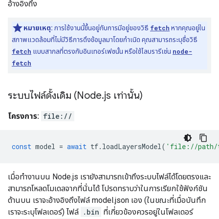
อ้างอิงถึง
หมายเหตุ:
การใช้งานนี้ขึ้นอยู่กับการมีอยู่ของวิธี
fetch
หากคุณอยู่ใน
สภาพแวดล้อมที่ไม่มีวิธีการดึงข้อมูลมาโดยกำเนิด คุณสามารถระบุชื่อวิธี
fetch
แบบสากลที่ตรงกับอินเทอร์เฟซนั้น หรือใช้ไลบรารีเช่น
node-
fetch
ระบบไฟล์ดั้งเดิม (Node
.
js เท่านั้น)
โครงการ:
file://
const
model
=
await
tf
.
loadLayersModel
(
'file://path/
เมื่อทำงานบน Node.js เรายังสามารถเข้าถึงระบบไฟล์ได้โดยตรงและ
สามารถโหลดโมเดลจากที่นั่นได้ โปรดทราบว่าในการเรียกใช้ฟังก์ชัน
ด้านบน เราจะอ้างอิงถึงไฟล์ model.json เอง (ในขณะที่เมื่อบันทึก
เราจะระบุโฟลเดอร์) ไฟล์
.bin
ที่เกี่ยวข้องควรอยู่ในโฟลเดอร์