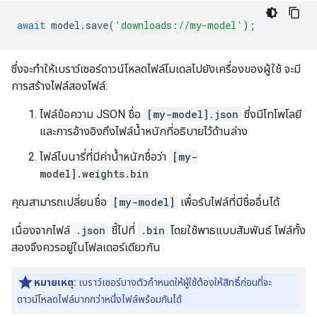
await
model
.
save
(
'downloads://my-model'
);
ซึ่งจะทำให้เบราว์เซอร์ดาวน์โหลดไฟล์โมเดลไปยังเครื่องของผู้ใช้ จะมี
การสร้างไฟล์สองไฟล์:
ไฟล์ข้อความ JSON ชื่อ
[my-model].json
ซึ่งมีโทโพโลยี
และการอ้างอิงถึงไฟล์น้ำหนักที่อธิบายไว้ด้านล่าง
ไฟล์ไบนารี่ที่มีค่าน้ำหนักชื่อว่า
[my-
model].weights.bin
คุณสามารถเปลี่ยนชื่อ
[my-model]
เพื่อรับไฟล์ที่มีชื่ออื่นได้
เนื่องจากไฟล์
.json
ชี้ไปที่
.bin
โดยใช้พาธแบบสัมพันธ์ ไฟล์ทั้ง
สองจึงควรอยู่ในโฟลเดอร์เดียวกัน
หมายเหตุ:
เบราว์เซอร์บางตัวกำหนดให้ผู้ใช้ต้องให้สิทธิ์ก่อนที่จะ
ดาวน์โหลดไฟล์มากกว่าหนึ่งไฟล์พร้อมกันได้