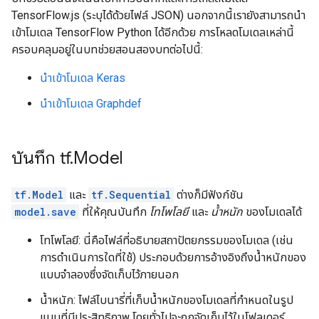
TensorFlow.js (ระบุได้ด้วยไฟล์ JSON) นอกจากนี้เรายังสามารถนำ
เข้าโมเดล TensorFlow Python ได้อีกด้วย การโหลดโมเดลเหล่านี้
ครอบคลุมอยู่ในบทช่วยสอนสองบทต่อไปนี้:
นำเข้าโมเดล Keras
นำเข้าโมเดล Graphdef
บันทึก tf
.
Model
tf.Model
และ
tf.Sequential
ต่างก็มีฟังก์ชัน
model.save
ที่ให้คุณบันทึก
โทโพโลยี
และ
น้ำหนัก
ของโมเดลได้
โทโพโลยี: นี่คือไฟล์ที่อธิบายสถาปัตยกรรมของโมเดล (เช่น
การดำเนินการใดที่ใช้) ประกอบด้วยการอ้างอิงถึงน้ำหนักของ
แบบจำลองซึ่งจัดเก็บไว้ภายนอก
น้ำหนัก: ไฟล์ไบนารี่ที่เก็บน้ำหนักของโมเดลที่กำหนดในรูป
แบบที่มีประสิทธิภาพ โดยทั่วไปจะถูกจัดเก็บไว้ในโฟลเดอร์