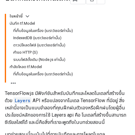
ในหน้านี้
บันทึก tf.Model
ที่เก็บข้อมูลในเครื่อง (เบราว์เซอร์เท่านั้น)
IndexedDB (เบราว์เซอร์เท่านั้น)
ดาวน์โหลดไฟล์ (เบราว์เซอร์เท่านั้น)
คำขอ HTTP (S)
ระบบไฟล์ดั้งเดิม (Node.js เท่านั้น)
กำลังโหลด tf.Model
ที่เก็บข้อมูลในเครื่อง (เบราว์เซอร์เท่านั้น)
TensorFlow.js มีฟังก์ชันสำหรับบันทึกและโหลดโมเดลที่สร้างขึ้น
ด้วย
Layers
API หรือแปลงจากโมเดล TensorFlow ที่มีอยู่ สิ่ง
เหล่านี้อาจเป็นแบบจำลองที่คุณฝึกฝนตัวเองหรือฝึกฝนโดยผู้อื่น
ประโยชน์หลักของการใช้ Layers api คือ โมเดลที่สร้างขึ้นสามารถ
ซีเรียลไลซ์ได้ และนี่คือสิ่งที่เราจะพูดถึงในบทช่วยสอนนี้
บทช่วยสอนนี้จะเน้นไปที่การบันทึกและการโหลดโมเดล