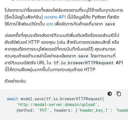
โปรดทราบว่าชื่อของทั้งสองไฟล์จะตรงตามที่ระบุไว้ข้างต้นทุกประการ
(ชื่อนี้มีอยู่ในฟังก์ชัน)
เอกสาร API
นี้มีข้อมูลโค้ด Python ที่สาธิต
วิธีการใช้เฟรมเวิร์กเว็บ
ขวด
เพื่อจัดการกับคำขอที่มาจาก
save
บ่อยครั้งที่คุณจะต้องส่งอาร์กิวเมนต์เพิ่มเติมหรือร้องขอส่วนหัวไป
ยังเซิร์ฟเวอร์ HTTP ของคุณ (เช่น สำหรับการตรวจสอบสิทธิ์ หรือ
หากคุณต้องการระบุโฟลเดอร์ที่ควรบันทึกโมเดลไว้) คุณสามารถ
ควบคุมคำขอด้านเหล่านี้อย่างละเอียดจาก
save
โดยการแทนที่
อาร์กิวเมนต์สตริง URL ใน
tf.io.browserHTTPRequest
API
นี้ให้ความยืดหยุ่นมากขึ้นในการควบคุมคำขอ HTTP
ตัวอย่างเช่น:
await
model
.
save
(
tf
.
io
.
browserHTTPRequest
(
'http://model-server.domain/upload'
,
{
method
:
'PUT'
,
headers
:
{
'header_key_1'
:
'head