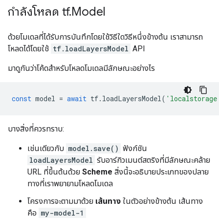
กำลังโหลด tf
.
Model
ด้วยโมเดลที่ได้รับการบันทึกโดยใช้วิธีใดวิธีหนึ่งข้างต้น เราสามารถ
โหลดได้โดยใช้
tf.loadLayersModel
API
มาดูกันว่าโค้ดสำหรับโหลดโมเดลมีลักษณะอย่างไร
const
model
=
await
tf
.
loadLayersModel
(
'localstorage
บางสิ่งที่ควรทราบ:
เช่นเดียวกับ
model.save()
ฟังก์ชัน
loadLayersModel
รับอาร์กิวเมนต์สตริงที่มีลักษณะคล้าย
URL ที่ขึ้นต้นด้วย
Scheme
สิ่งนี้จะอธิบายประเภทของปลาย
ทางที่เราพยายามโหลดโมเดล
โครงการจะตามมาด้วย
เส้นทาง
ในตัวอย่างข้างต้น เส้นทาง
คือ
my-model-1