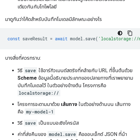
เดียวกันกับโทโพโลยี
มาดูกันว่าโค้ดสำหรับบันทึกโมเดลมีลักษณะอย่างไร
const
saveResult
=
await
model
.
save
(
'localstorage://
บางสิ่งที่ควรทราบ:
วิธี
save
ใช้อาร์กิวเมนต์สตริงที่คล้ายกับ URL ที่ขึ้นต้นด้วย
Scheme
ข้อมูลนี้อธิบายประเภทของปลายทางที่เราพยายาม
บันทึกโมเดลไว้ ในตัวอย่างข้างต้น โครงการคือ
localstorage://
โครงการจะตามมาด้วย
เส้นทาง
ในตัวอย่างด้านบน เส้นทาง
คือ
my-model-1
วิธี
save
เป็นแบบอะซิงโครนัส
ค่าที่ส่งคืนของ
model.save
คือออบเจ็กต์ JSON ที่นำ