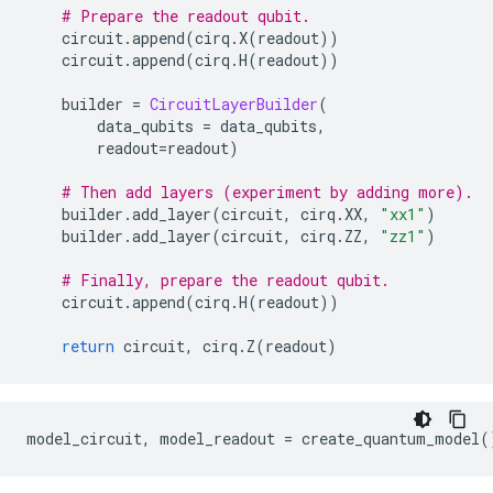
# Prepare the readout qubit.
    circuit
.
append
(
cirq
.
X
(
readout
))
    circuit
.
append
(
cirq
.
H
(
readout
))
    builder 
=
CircuitLayerBuilder
(
        data_qubits 
=
 data_qubits
,
        readout
=
readout
)
# Then add layers (experiment by adding more).
    builder
.
add_layer
(
circuit
,
 cirq
.
XX
,
"xx1"
)
    builder
.
add_layer
(
circuit
,
 cirq
.
ZZ
,
"zz1"
)
# Finally, prepare the readout qubit.
    circuit
.
append
(
cirq
.
H
(
readout
))
return
 circuit
,
 cirq
.
Z
(
readout
)
model_circuit
,
 model_readout 
=
 create_quantum_model
(