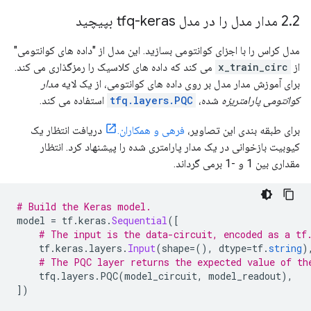
2 مدار مدل را در مدل tfq-keras بپیچید
.
2
مدل کراس را با اجزای کوانتومی بسازید. این مدل از "داده های کوانتومی"
از
x_train_circ
می کند که داده های کلاسیک را رمزگذاری می کند.
برای آموزش مدار مدل بر روی داده های کوانتومی، از یک لایه
مدار
کوانتومی پارامتریزه
شده،
tfq.layers.PQC
استفاده می کند.
برای طبقه بندی این تصاویر،
فرهی و همکاران.
دریافت انتظار یک
کیوبیت بازخوانی در یک مدار پارامتری شده را پیشنهاد کرد. انتظار
مقداری بین 1 و -1 برمی گرداند.
# Build the Keras model.
model 
=
 tf
.
keras
.
Sequential
([
# The input is the data-circuit, encoded as a tf
    tf
.
keras
.
layers
.
Input
(
shape
=(),
 dtype
=
tf
.
string
)
# The PQC layer returns the expected value of th
    tfq
.
layers
.
PQC
(
model_circuit
,
 model_readout
),
])