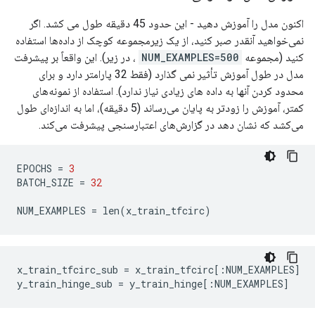
اکنون مدل را آموزش دهید - این حدود 45 دقیقه طول می کشد. اگر
نمی‌خواهید آنقدر صبر کنید، از یک زیرمجموعه کوچک از داده‌ها استفاده
کنید (مجموعه
NUM_EXAMPLES=500
، در زیر). این واقعاً بر پیشرفت
مدل در طول آموزش تأثیر نمی گذارد (فقط 32 پارامتر دارد و برای
محدود کردن آنها به داده های زیادی نیاز ندارد). استفاده از نمونه‌های
کمتر، آموزش را زودتر به پایان می‌رساند (5 دقیقه)، اما به اندازه‌ای طول
می‌کشد که نشان دهد در گزارش‌های اعتبارسنجی پیشرفت می‌کند.
EPOCHS 
=
3
BATCH_SIZE 
=
32
NUM_EXAMPLES 
=
 len
(
x_train_tfcirc
)
x_train_tfcirc_sub 
=
 x_train_tfcirc
[:
NUM_EXAMPLES
]
y_train_hinge_sub 
=
 y_train_hinge
[:
NUM_EXAMPLES
]