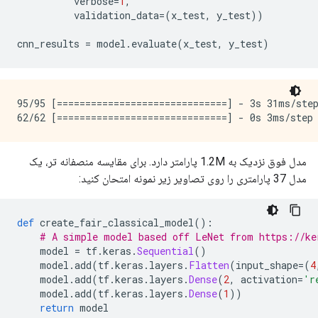
          verbose
=
1
,
          validation_data
=(
x_test
,
 y_test
))
=====================================================
Total params: 1,198,721

cnn_results 
=
 model
.
evaluate
(
x_test
,
 y_test
)
Trainable params: 1,198,721

Non-trainable params: 0

95/95 [==============================] - 3s 31ms/step
مدل فوق نزدیک به 1.2M پارامتر دارد. برای مقایسه منصفانه تر، یک
مدل 37 پارامتری را روی تصاویر زیر نمونه امتحان کنید:
def
 create_fair_classical_model
():
# A simple model based off LeNet from https://ke
    model 
=
 tf
.
keras
.
Sequential
()
    model
.
add
(
tf
.
keras
.
layers
.
Flatten
(
input_shape
=(
4
    model
.
add
(
tf
.
keras
.
layers
.
Dense
(
2
,
 activation
=
'r
    model
.
add
(
tf
.
keras
.
layers
.
Dense
(
1
))
return
 model