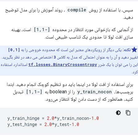
سپس، با استفاده از روش
compile
، روند آموزش را برای مدل توضیح
دهید.
از آنجایی که بازخوانی مورد انتظار در محدوده
[-1,1]
است، بهینه
سازی افت لولا تا حدودی یک تناسب طبیعی است.
نکته:
یکی دیگر از رویکردهای معتبر این است که محدوده خروجی را به
[0,1]
تغییر دهید و آن را به عنوان احتمالی که مدل به کلاس
3
اختصاص می دهد در نظر بگیرید.
این را می توان با یک ضرر
tf.losses.BinaryCrossentropy
استاندارد استفاده
کرد.
برای استفاده از افت لولا در اینجا باید دو تنظیم کوچک انجام دهید. ابتدا
برچسب‌ها،
y_train_nocon
را از boolean به
[-1,1]
تبدیل
کنید، همانطور که از دست دادن لولا انتظار می‌رود.
y_train_hinge 
=
2.0
*
y_train_nocon
-
1.0
y_test_hinge 
=
2.0
*
y_test
-
1.0