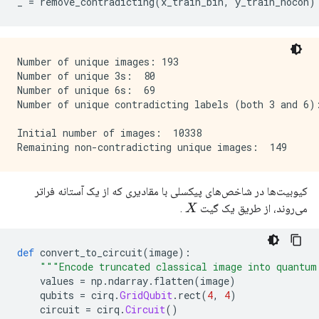
_ 
=
 remove_contradicting
(
x_train_bin
,
 y_train_nocon
)
Number of unique images: 193

Number of unique 3s:  80

Number of unique 6s:  69

Number of unique contradicting labels (both 3 and 6):
Initial number of images:  10338

کیوبیت‌ها در شاخص‌های پیکسلی با مقادیری که از یک آستانه فراتر
می‌روند، از طریق یک گیت
.
X
def
 convert_to_circuit
(
image
):
"""Encode truncated classical image into quantum
    values 
=
 np
.
ndarray
.
flatten
(
image
)
    qubits 
=
 cirq
.
GridQubit
.
rect
(
4
,
4
)
    circuit 
=
 cirq
.
Circuit
()