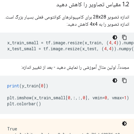
2 مقیاس تصاویر را کاهش دهید
.
1
اندازه تصویر 28x28 برای کامپیوترهای کوانتومی فعلی بسیار بزرگ است.
اندازه تصویر را به 4x4 کاهش دهید:
x_train_small 
=
 tf
.
image
.
resize
(
x_train
,
(
4
,
4
)).
nump
x_test_small 
=
 tf
.
image
.
resize
(
x_test
,
(
4
,
4
)).
numpy
(
مجدداً، اولین مثال آموزشی را نمایش دهید - بعد از تغییر اندازه:
print
(
y_train
[
0
])
plt
.
imshow
(
x_train_small
[
0
,:,:,
0
],
 vmin
=
0
,
 vmax
=
1
)
plt
.
colorbar
()
True
