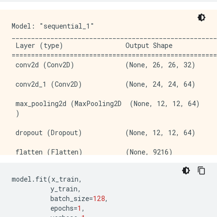
Model: "sequential_1"

_____________________________________________________
 Layer (type)                Output Shape            
=====================================================
 conv2d (Conv2D)             (None, 26, 26, 32)      
 conv2d_1 (Conv2D)           (None, 24, 24, 64)      
 max_pooling2d (MaxPooling2D  (None, 12, 12, 64)     
 )                                                   
 dropout (Dropout)           (None, 12, 12, 64)      
 flatten (Flatten)           (None, 9216)            
 dense (Dense)               (None, 128)             
model
.
fit
(
x_train
,
          y_train
,
 dropout_1 (Dropout)         (None, 128)             
          batch_size
=
128
,
          epochs
=
1
,
 dense_1 (Dense)             (None, 1)               