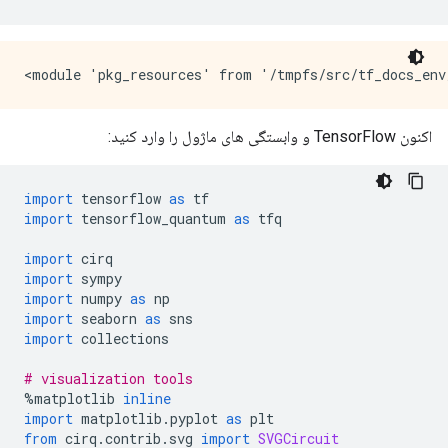
اکنون TensorFlow و وابستگی های ماژول را وارد کنید:
import
 tensorflow 
as
 tf
import
 tensorflow_quantum 
as
 tfq
import
 cirq
import
 sympy
import
 numpy 
as
 np
import
 seaborn 
as
 sns
import
 collections
# visualization tools
%
matplotlib 
inline
import
 matplotlib
.
pyplot 
as
 plt
from
 cirq
.
contrib
.
svg 
import
SVGCircuit