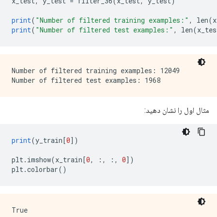
x_test
,
 y_test 
=
 filter_36
(
x_test
,
 y_test
)
print
(
"Number of filtered training examples:"
,
 len
(
x
print
(
"Number of filtered test examples:"
,
 len
(
x_tes
Number of filtered training examples: 12049

مثال اول را نشان دهید:
print
(
y_train
[
0
])
plt
.
imshow
(
x_train
[
0
,
:,
:,
0
])
plt
.
colorbar
()
True
