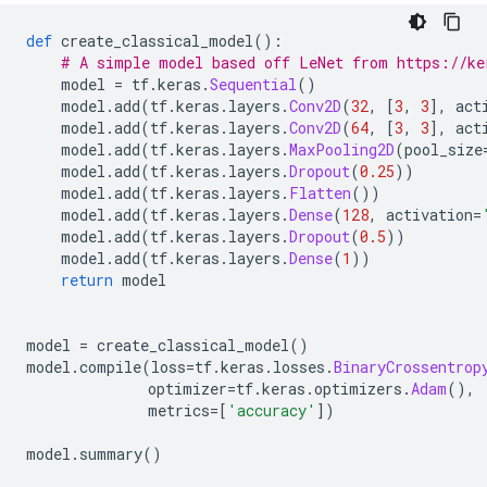
def
 create_classical_model
():
# A simple model based off LeNet from https://ke
    model 
=
 tf
.
keras
.
Sequential
()
    model
.
add
(
tf
.
keras
.
layers
.
Conv2D
(
32
,
[
3
,
3
],
 act
    model
.
add
(
tf
.
keras
.
layers
.
Conv2D
(
64
,
[
3
,
3
],
 act
    model
.
add
(
tf
.
keras
.
layers
.
MaxPooling2D
(
pool_size
    model
.
add
(
tf
.
keras
.
layers
.
Dropout
(
0.25
))
    model
.
add
(
tf
.
keras
.
layers
.
Flatten
())
    model
.
add
(
tf
.
keras
.
layers
.
Dense
(
128
,
 activation
=
    model
.
add
(
tf
.
keras
.
layers
.
Dropout
(
0.5
))
    model
.
add
(
tf
.
keras
.
layers
.
Dense
(
1
))
return
 model
model 
=
 create_classical_model
()
model
.
compile
(
loss
=
tf
.
keras
.
losses
.
BinaryCrossentrop
              optimizer
=
tf
.
keras
.
optimizers
.
Adam
(),
              metrics
=[
'accuracy'
])
model
.
summary
()