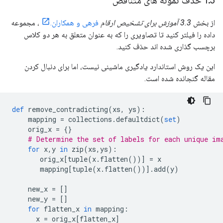
3 حذف نمونه های متناقض
.
1
از بخش
3.3 آموزش برای تشخیص ارقام
فرهی و همکاران.
، مجموعه
داده را فیلتر کنید تا تصاویری را که به عنوان متعلق به هر دو کلاس
برچسب گذاری شده اند حذف کنید.
این یک روش استاندارد یادگیری ماشینی نیست، اما برای دنبال کردن
مقاله گنجانده شده است.
def
 remove_contradicting
(
xs
,
 ys
):
    mapping 
=
 collections
.
defaultdict
(
set
)
    orig_x 
=
{}
# Determine the set of labels for each unique im
for
 x
,
y 
in
 zip
(
xs
,
ys
):
       orig_x
[
tuple
(
x
.
flatten
())]
=
 x
       mapping
[
tuple
(
x
.
flatten
())].
add
(
y
)
    new_x 
=
[]
    new_y 
=
[]
for
 flatten_x 
in
 mapping
:
      x 
=
 orig_x
[
flatten_x
]