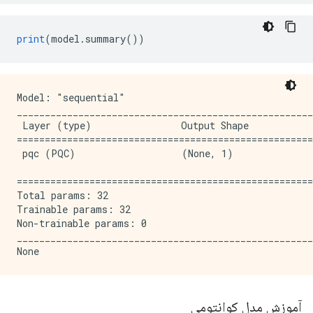
print
(
model
.
summary
())
Model: "sequential"

_____________________________________________________
 Layer (type)                Output Shape            
=====================================================
 pqc (PQC)                   (None, 1)               
=====================================================
Total params: 32

Trainable params: 32

Non-trainable params: 0

_____________________________________________________
آموزش مدل کوانتومی