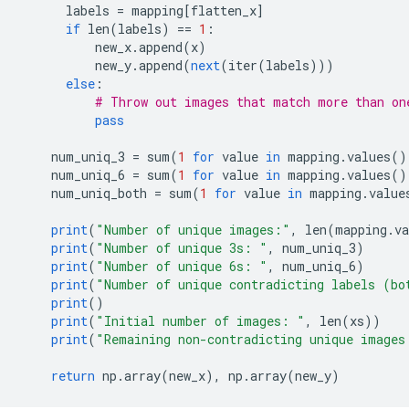
      labels 
=
 mapping
[
flatten_x
]
if
 len
(
labels
)
==
1
:
          new_x
.
append
(
x
)
          new_y
.
append
(
next
(
iter
(
labels
)))
else
:
# Throw out images that match more than on
pass
    num_uniq_3 
=
 sum
(
1
for
 value 
in
 mapping
.
values
()
    num_uniq_6 
=
 sum
(
1
for
 value 
in
 mapping
.
values
()
    num_uniq_both 
=
 sum
(
1
for
 value 
in
 mapping
.
value
print
(
"Number of unique images:"
,
 len
(
mapping
.
va
print
(
"Number of unique 3s: "
,
 num_uniq_3
)
print
(
"Number of unique 6s: "
,
 num_uniq_6
)
print
(
"Number of unique contradicting labels (bo
print
()
print
(
"Initial number of images: "
,
 len
(
xs
))
print
(
"Remaining non-contradicting unique images
return
 np
.
array
(
new_x
),
 np
.
array
(
new_y
)