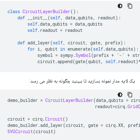
class
CircuitLayerBuilder
():
def
 __init__
(
self
,
 data_qubits
,
 readout
):
self
.
data_qubits 
=
 data_qubits
self
.
readout 
=
 readout
def
 add_layer
(
self
,
 circuit
,
 gate
,
 prefix
):
for
 i
,
 qubit 
in
 enumerate
(
self
.
data_qubits
):
            symbol 
=
 sympy
.
Symbol
(
prefix 
+
'-'
+
 str
            circuit
.
append
(
gate
(
qubit
,
self
.
readout
)
یک لایه مدار نمونه بسازید تا ببینید چگونه به نظر می رسد:
demo_builder 
=
CircuitLayerBuilder
(
data_qubits 
=
 cir
                                   readout
=
cirq
.
Grid
circuit 
=
 cirq
.
Circuit
()
demo_builder
.
add_layer
(
circuit
,
 gate 
=
 cirq
.
XX
,
 pref
SVGCircuit
(
circuit
)