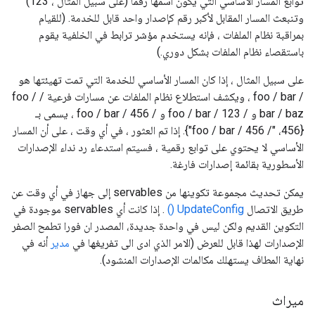
توابع المسار الأساسي التي يكون اسمها رقمًا (على سبيل المثال ، 123)
وتنبعث المسار المقابل لأكبر رقم كإصدار واحد قابل للخدمة. (للقيام
بمراقبة نظام الملفات ، فإنه يستخدم مؤشر ترابط في الخلفية يقوم
باستقصاء نظام الملفات بشكل دوري.)
على سبيل المثال ، إذا كان المسار الأساسي للخدمة التي تمت تهيئتها هو
/ foo / bar ، ويكشف استطلاع نظام الملفات عن مسارات فرعية / foo /
bar / baz و / foo / bar / 123 و / foo / bar / 456 ، يسمى بـ
{456، "/ foo / bar / 456"}. إذا تم العثور ، في أي وقت ، على أن المسار
الأساسي لا يحتوي على توابع رقمية ، فسيتم استدعاء رد نداء الإصدارات
الأسطورية بقائمة إصدارات فارغة.
يمكن تحديث مجموعة تكوينها من servables إلى جهاز في أي وقت عن
طريق الاتصال
UpdateConfig ()
. إذا كانت أي servables موجودة في
التكوين القديم ولكن ليس في واحدة جديدة، المصدر ان فورا تطمح الصفر
الإصدارات لهذا قابل للعرض (الامر الذي ادى الى تفريغها في
مدير
أنه في
نهاية المطاف يستهلك مكالمات الإصدارات المنشود).
ميراث