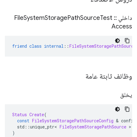
داخلي
::
File
Test
Source
Path
Storage
System
Access
friend
class
internal
::
FileSystemStoragePathSource
وظائف ثابتة عامة
يخلق
Status
Create
(
const
FileSystemStoragePathSourceConfig
&
 config
  std
::
unique_ptr
<
FileSystemStoragePathSource
>
*
)