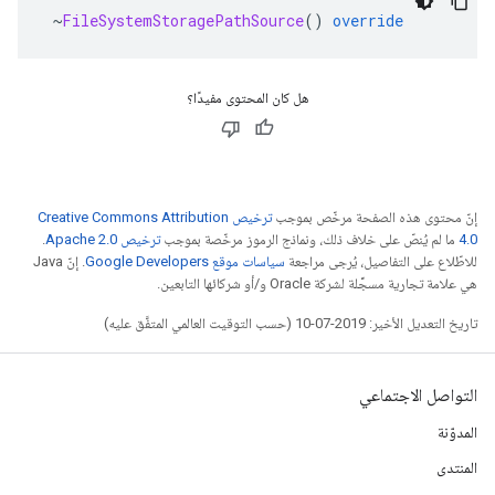
~
FileSystemStoragePathSource
()
override
هل كان المحتوى مفيدًا؟
إنّ محتوى هذه الصفحة مرخّص بموجب
ترخيص Creative Commons Attribution
4.0‏
ما لم يُنصّ على خلاف ذلك، ونماذج الرموز مرخّصة بموجب
ترخيص Apache 2.0‏
.
للاطّلاع على التفاصيل، يُرجى مراجعة
سياسات موقع Google Developers‏
. إنّ Java
هي علامة تجارية مسجَّلة لشركة Oracle و/أو شركائها التابعين.
تاريخ التعديل الأخير: 2019-07-10 (حسب التوقيت العالمي المتفَّق عليه)
التواصل الاجتماعي
المدوّنة
المنتدى