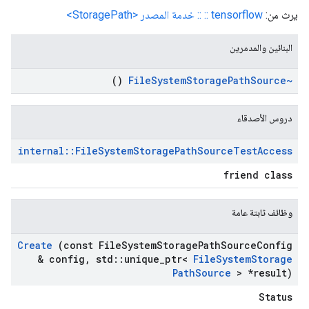
يرث من:
tensorflow :: :: خدمة المصدر <StoragePath>
البنائين والمدمرين
()
System
Storage
Path
Source
~File
دروس الأصدقاء
internal
::
File
System
Storage
Path
Source
Test
Access
friend class
وظائف ثابتة عامة
Create
(const File
System
Storage
Path
Source
Config
& config
,
std
::
unique
_
ptr<
File
System
Storage
Path
Source
> *result)
Status