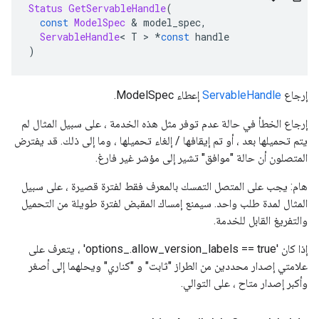
Status
GetServableHandle
(
const
ModelSpec
&
 model_spec
,
ServableHandle
<
 T 
>
*
const
 handle
)
إرجاع
ServableHandle
إعطاء ModelSpec.
إرجاع الخطأ في حالة عدم توفر مثل هذه الخدمة ، على سبيل المثال لم
يتم تحميلها بعد ، أو تم إيقافها / إلغاء تحميلها ، وما إلى ذلك. قد يفترض
المتصلون أن حالة "موافق" تشير إلى مؤشر غير فارغ.
هام: يجب على المتصل التمسك بالمعرف فقط لفترة قصيرة ، على سبيل
المثال لمدة طلب واحد. سيمنع إمساك المقبض لفترة طويلة من التحميل
والتفريغ القابل للخدمة.
إذا كان 'options_.allow_version_labels == true' ، يتعرف على
علامتي إصدار محددين من الطراز "ثابت" و "كناري" ويحلهما إلى أصغر
وأكبر إصدار متاح ، على التوالي.