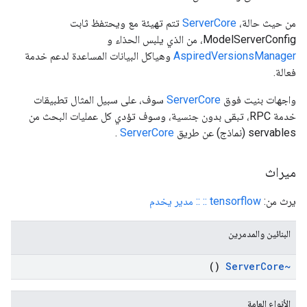
من حيث حالة،
ServerCore
تتم تهيئة مع ويحتفظ ثابت
ModelServerConfig، من الذي يلبس الحذاء و
AspiredVersionsManager
وهياكل البيانات المساعدة لدعم خدمة
فعالة.
واجهات بنيت فوق
ServerCore
سوف، على سبيل المثال تطبيقات
خدمة RPC، تبقى بدون جنسية، وسوف تؤدي كل عمليات البحث من
servables (نماذج) عن طريق
ServerCore
.
ميراث
يرث من:
tensorflow :: :: مدير يخدم
البنائين والمدمرين
()
Core
~Server
الأنواع العامة