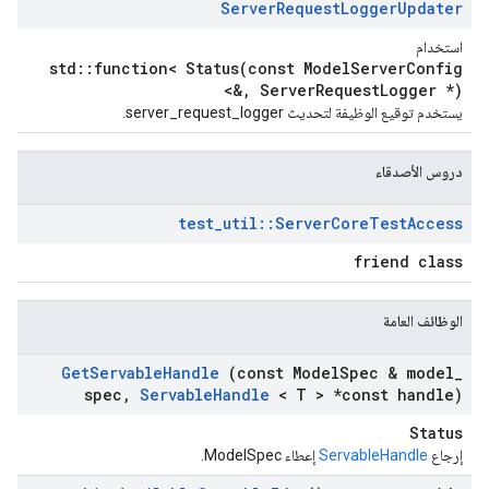
Server
Request
Logger
Updater
استخدام
std::function< Status(const ModelServerConfig
&, ServerRequestLogger *)>
يستخدم توقيع الوظيفة لتحديث server_request_logger.
دروس الأصدقاء
test
_
util
::
Server
Core
Test
Access
friend class
الوظائف العامة
Get
Servable
Handle
(const Model
Spec & model
_
spec
,
Servable
Handle
< T > *const handle)
Status
إرجاع
ServableHandle
إعطاء ModelSpec.