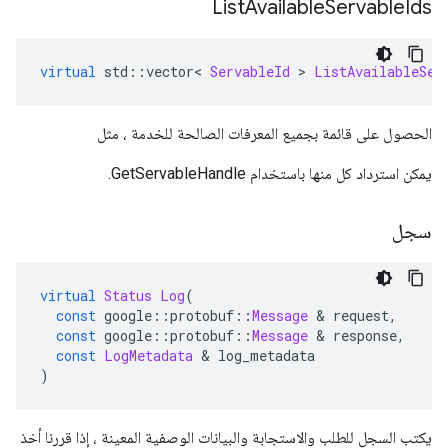
List
Available
Servable
Ids
virtual
 std
::
vector
<
ServableId
>
ListAvailableSer
الحصول على قائمة بجميع المعرفات الصالحة للخدمة ، مثل
يمكن استرداد كل منها باستخدام GetServableHandle.
سجل
virtual
Status
Log
(
const
 google
::
protobuf
::
Message
&
 request
,
const
 google
::
protobuf
::
Message
&
 response
,
const
LogMetadata
&
 log_metadata
)
يكتب السجل للطلب والاستجابة والبيانات الوصفية المعينة ، إذا قررنا أخذ