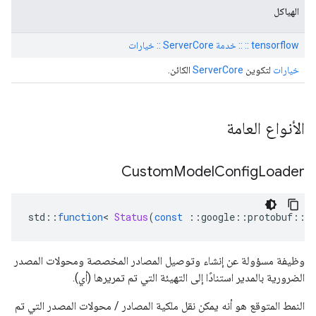
الهياكل
tensorflow :: :: خدمة ServerCore :: خيارات
خيارات
لتكوين
ServerCore
الكائن.
الأنواع العامة
Custom
Model
Config
Loader
std
::
function
<
Status
(
const
::
google
::
protobuf
::
A
وظيفة مسؤولة عن إنشاء وتوصيل المصادر المخصصة ومحولات المصدر
الضرورية بالمدير استنادًا إلى التهيئة التي تم تمريرها (أي).
النمط المتوقع هو أنه يمكن نقل ملكية المصادر / محولات المصدر التي تم