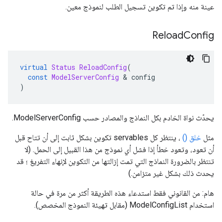
عينة منه وإذا تم تكوين تسجيل الطلب لنموذج معين.
Reload
Config
virtual
Status
ReloadConfig
(
const
ModelServerConfig
&
 config
)
يحدّث نواة الخادم بكل النماذج والمصادر حسب ModelServerConfig.
مثل
خلق ()
، ينتظر كل servables تكوين بشكل ثابت إلى أن تتاح قبل
أن تعود، وتعود خطأ إذا فشل أي نموذج من هذا القبيل إلى الحمل. (لا
تنتظر بالضرورة النماذج التي تمت إزالتها من التكوين لإنهاء التفريغ ؛ قد
يحدث ذلك بشكل غير متزامن.)
هام: من القانوني فقط استدعاء هذه الطريقة أكثر من مرة في حالة
استخدام ModelConfigList (مقابل تهيئة النموذج المخصص).