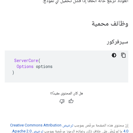
العودة. تُرجع حالة الخطأ إذا فشل تحميل أي نموذج.
وظائف محمية
سيرفركور
ServerCore
(
Options
 options
)
هل كان المحتوى مفيدًا؟
إنّ محتوى هذه الصفحة مرخّص بموجب
ترخيص Creative Commons Attribution
4.0‏
ما لم يُنصّ على خلاف ذلك، ونماذج الرموز مرخّصة بموجب
ترخيص Apache 2.0‏
.