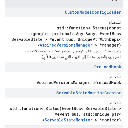
Custom
Model
Config
Loader
استخدام
std::function< Status(const
::google::protobuf::Any &any, EventBus<
ServableState > *event_bus, UniquePtrWithDeps<
AspiredVersionsManager
> *manager)>
وظيفة مسؤولة عن إنشاء وتوصيل المصادر المخصصة ومحولات المصدر
الضرورية بالمدير استنادًا إلى التهيئة التي تم تمريرها (أي).
Pre
Load
Hook
استخدام
AspiredVersionsManager::PreLoadHook
Servable
State
Monitor
Creator
استخدام
std::function< Status(EventBus< ServableState >
*event_bus, std::unique_ptr<
ServableStateMonitor
> *monitor)>