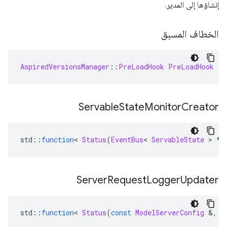
إنشاؤها إلى المدير.
الخطاف المسبق
AspiredVersionsManager
::
PreLoadHook
PreLoadHook
Servable
State
Monitor
Creator
std
::
function
<
Status
(
EventBus
<
ServableState
>
*
e
Server
Request
Logger
Updater
std
::
function
<
Status
(
const
ModelServerConfig
&,
S