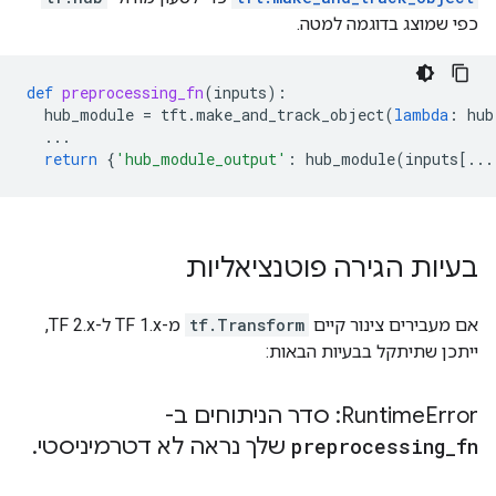
כפי שמוצג בדוגמה למטה.
def
preprocessing_fn
(
inputs
):
hub_module
=
tft
.
make_and_track_object
(
lambda
:
hub
...
return
{
'hub_module_output'
:
hub_module
(
inputs
[
...
בעיות הגירה פוטנציאליות
אם מעבירים צינור קיים
tf.Transform
מ-TF 1.x ל-TF 2.x,
ייתכן שתיתקל בבעיות הבאות:
Error: סדר הניתוחים ב-
Runtime
fn
_
preprocessing
שלך נראה לא דטרמיניסטי
.