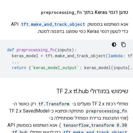
טוען דגמי Keras בתוך
fn
_
preprocessing
אנא השתמש בממשק API
tft.make_and_track_object
כדי לטעון דגמי Keras כפי שמוצג בדוגמה למטה.
def
preprocessing_fn
(
inputs
):
keras_model
=
tft
.
make_and_track_object
(
lambda
:
tf
...
return
{
'keras_model_output'
:
keras_model
(
inputs
[
.
שימוש במודולי TF 2
hub
.
x tf
.
מודולי רכזת TF 2.x פועלים ב-
tf.Transform
רק כאשר ה-
preprocessing_fn
מתחקה ומיוצא כ-TF 2.x SavedModel
(זוהי התנהגות ברירת המחדל שמתחילה ב-
tensorflow_transform 0.30
). אנא השתמש בממשק API
tft.make_and_track_object
כדי לטעון מודולי
tf.hub