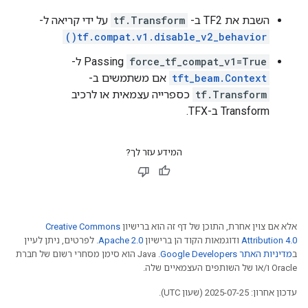
השבת את TF2 ב-
tf.Transform
על ידי קריאה ל-
tf.compat.v1.disable_v2_behavior()
force_tf_compat_v1=True
Passing
ל-
tft_beam.Context
אם משתמשים ב-
tf.Transform
כספרייה עצמאית או לרכיב
Transform ב-TFX.
המידע עזר לך?
אלא אם צוין אחרת, התוכן של דף זה הוא ברישיון
Creative Commons
Attribution 4.0
ודוגמאות הקוד הן ברישיון
Apache 2.0
. לפרטים, ניתן לעיין
ב
מדיניות האתר Google Developers‏
.‏ Java הוא סימן מסחרי רשום של חברת
Oracle ו/או של השותפים העצמאיים שלה.
עדכון אחרון: 2025-07-25 (שעון UTC).