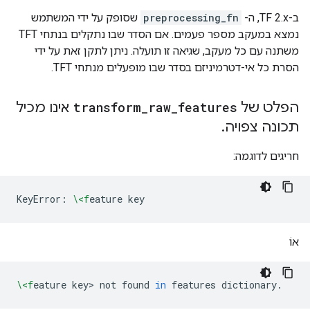
ב-TF 2.x, ה-
preprocessing_fn
שסופק על ידי המשתמש
נמצא במעקב מספר פעמים. אם הסדר שבו נתקלים בנתחי TFT
משתנה עם כל מעקב, שגיאה זו תועלה. ניתן לתקן זאת על ידי
הסרת כל אי-דטרמיניזם בסדר שבו מופעלים מנתחי TFT.
הפלט של
features
_
raw
_
transform
אינו מכיל
תכונה צפויה
.
חריגים לדוגמה:
KeyError:
\<f
eature
אוֹ
\<f
eature
key>
not
found
in
features