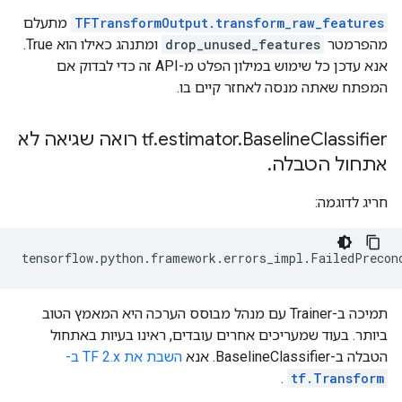
TFTransformOutput.transform_raw_features
מתעלם
מהפרמטר
drop_unused_features
ומתנהג כאילו הוא True.
אנא עדכן כל שימוש במילון הפלט מ-API זה כדי לבדוק אם
המפתח שאתה מנסה לאחזר קיים בו.
Baseline
.
estimator
.
tf
Classifier רואה שגיאה לא
אתחול הטבלה
.
חריג לדוגמה:
tensorflow.python.framework.errors_impl.FailedPrecon
תמיכה ב-Trainer עם מנהל מבוסס הערכה היא המאמץ הטוב
ביותר. בעוד שמעריכים אחרים עובדים, ראינו בעיות באתחול
הטבלה ב-BaselineClassifier. אנא
השבת את TF 2.x ב-
.
tf.Transform