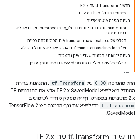
חדש ב-tf.Transform עם TF 2.x
שימוש במודולי TF 2.x tf.hub
בעיות הגירה פוטנציאליות
RuntimeError: סדר הניתוחים ב- preprocessing_fn שלך נראה לא
דטרמיניסטי.
הפלט של transform_raw_features אינו מכיל תכונה צפויה.
tf.estimator.BaselineClassifier רואה שגיאה לא אתחול הטבלה.
בעיות ידועות / תכונות שעדיין אינן נתמכות
הפלט של אוצר מילים בפורמט TFRecord אינו נתמך עדיין.
החל מהגרסה
0.30
של
tf.Transform
, התנהגות ברירת
המחדל היא לייצא TF 2.x SavedModel אלא אם התנהגויות TF
2.x מושבתות במפורש. דף זה מספק מדריך לשימוש ב-
tf.Transform
כדי לייצא את גרף ההמרה כ-TensorFlow 2.x
SavedModel.
חדש ב-tf
Transform עם TF 2
.
x
.