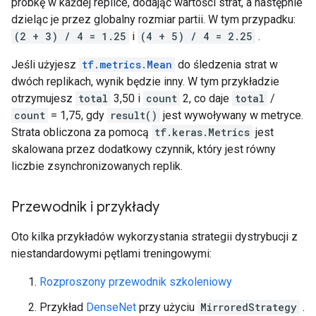
próbkę w każdej replice, dodając wartości strat, a następnie
dzieląc je przez globalny rozmiar partii. W tym przypadku:
(2 + 3) / 4 = 1.25
i
(4 + 5) / 4 = 2.25
.
Jeśli użyjesz
tf.metrics.Mean
do śledzenia strat w
dwóch replikach, wynik będzie inny. W tym przykładzie
otrzymujesz
total
3,50 i
count
2, co daje
total
/
count
= 1,75, gdy
result()
jest wywoływany w metryce.
Strata obliczona za pomocą
tf.keras.Metrics
jest
skalowana przez dodatkowy czynnik, który jest równy
liczbie zsynchronizowanych replik.
Przewodnik i przykłady
Oto kilka przykładów wykorzystania strategii dystrybucji z
niestandardowymi pętlami treningowymi:
Rozproszony przewodnik szkoleniowy
Przykład
DenseNet
przy użyciu
MirroredStrategy
.