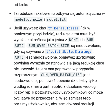
      type: DT_FLOAT

od kroku.
      type: DT_UINT8

Ta redukcja i skalowanie odbywa się automatycznie w
    }

  }

model.compile
i
model.fit
}

Jeśli używasz klas
tf.keras.losses
(jak w
attr {

  key: "_cardinality"

poniższym przykładzie), redukcja strat musi być
  value {

wyraźnie określona jako jedna z
NONE
lub
SUM
.
    i: 10000

AUTO
i
SUM_OVER_BATCH_SIZE
są niedozwolone,
  }

gdy są używane z
tf.distribute.Strategy
.
}

AUTO
jest niedozwolone, ponieważ użytkownik
attr {

  key: "is_files"

powinien wyraźnie zastanowić się, jaką redukcję chce
  value {

się upewnić, że jest ona poprawna w przypadku
    b: false

rozproszonym.
SUM_OVER_BATCH_SIZE
jest
  }

niedozwolona, ​​ponieważ obecnie dzieliłaby tylko
}

według rozmiaru partii replik, a dzielenie według
attr {

  key: "metadata"

liczby replik pozostawiłoby użytkownikowi, co może
  value {

być łatwe do przeoczenia. Więc zamiast tego
    s: "\n\024TensorSliceDataset:3"

prosimy użytkownika, aby sam dokonał redukcji.
  }
