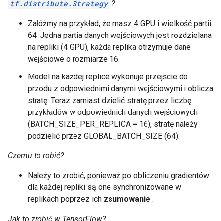
tf.distribute.Strategy
?
    type_id: TFT_DATASET

    args {

Załóżmy na przykład, że masz 4 GPU i wielkość partii
      type_id: TFT_PRODUCT

64. Jedna partia danych wejściowych jest rozdzielana
      args {

        type_id: TFT_TENSOR

na repliki (4 GPU), każda replika otrzymuje dane
        args {

wejściowe o rozmiarze 16.
          type_id: TFT_FLOAT

        }

Model na każdej replice wykonuje przejście do
      }

przodu z odpowiednimi danymi wejściowymi i oblicza
      args {

stratę. Teraz zamiast dzielić stratę przez liczbę
        type_id: TFT_TENSOR

przykładów w odpowiednich danych wejściowych
        args {

(BATCH_SIZE_PER_REPLICA = 16), stratę należy
          type_id: TFT_UINT8

        }

podzielić przez GLOBAL_BATCH_SIZE (64).
      }

    }

Czemu to robić?
  }

  args {

Należy to zrobić, ponieważ po obliczeniu gradientów
    type_id: TFT_DATASET

dla każdej repliki są one synchronizowane w
    args {

replikach poprzez ich
zsumowanie
.
      type_id: TFT_PRODUCT

      args {

Jak to zrobić w TensorFlow?