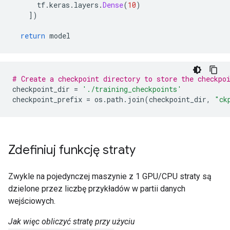
attr {

      tf
.
keras
.
layers
.
Dense
(
10
)
  key: "output_shapes"

])
  value {

    list {

return
 model
      shape {

        dim {

          size: 28

        }

# Create a checkpoint directory to store the checkpo
        dim {

checkpoint_dir 
=
'./training_checkpoints'
          size: 28

checkpoint_prefix 
=
 os
.
path
.
join
(
checkpoint_dir
,
"ck
        }

        dim {

          size: 1

        }

      }

Zdefiniuj funkcję straty
      shape {

      }

    }

Zwykle na pojedynczej maszynie z 1 GPU/CPU straty są
  }

dzielone przez liczbę przykładów w partii danych
}

wejściowych.
experimental_type {

  type_id: TFT_PRODUCT

Jak więc obliczyć stratę przy użyciu
  args {
