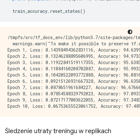
  train_accuracy
.
reset_states
()
/tmpfs/src/tf_docs_env/lib/python3.7/site-packages/t
  warnings.warn("To make it possible to preserve tf.d
Epoch 1, Loss: 0.14398494362831116, Accuracy: 94.6399
Epoch 2, Loss: 0.13246288895606995, Accuracy: 94.9733
Epoch 3, Loss: 0.11922841519117355, Accuracy: 95.6383
Epoch 4, Loss: 0.11084160208702087, Accuracy: 95.9933
Epoch 5, Loss: 0.10420522093772888, Accuracy: 96.0816
Epoch 6, Loss: 0.09215126931667328, Accuracy: 96.6350
Epoch 7, Loss: 0.0878651961684227, Accuracy: 96.67666
Epoch 8, Loss: 0.07854588329792023, Accuracy: 97.0933
Epoch 9, Loss: 0.07217177003622055, Accuracy: 97.3483
Śledzenie utraty treningu w replikach