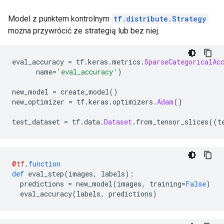
Model z punktem kontrolnym
tf.distribute.Strategy
można przywrócić ze strategią lub bez niej.
eval_accuracy 
=
 tf
.
keras
.
metrics
.
SparseCategoricalAc
      name
=
'eval_accuracy'
)
new_model 
=
 create_model
()
new_optimizer 
=
 tf
.
keras
.
optimizers
.
Adam
()
test_dataset 
=
 tf
.
data
.
Dataset
.
from_tensor_slices
((
t
@tf
.
function
def
 eval_step
(
images
,
 labels
):
  predictions 
=
 new_model
(
images
,
 training
=
False
)
  eval_accuracy
(
labels
,
 predictions
)