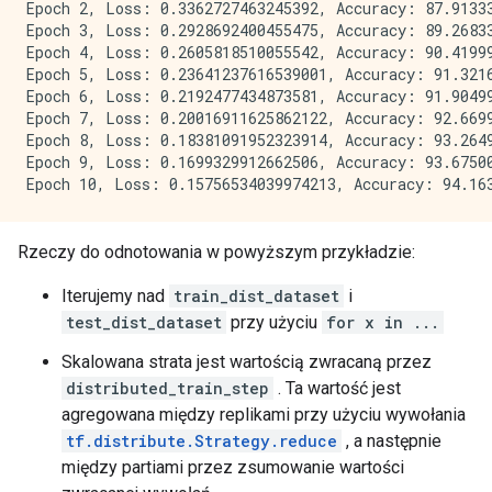
Epoch 2, Loss: 0.3362727463245392, Accuracy: 87.91333
Epoch 3, Loss: 0.2928692400455475, Accuracy: 89.26833
Epoch 4, Loss: 0.2605818510055542, Accuracy: 90.41999
Epoch 5, Loss: 0.23641237616539001, Accuracy: 91.3216
Epoch 6, Loss: 0.2192477434873581, Accuracy: 91.90499
Epoch 7, Loss: 0.20016911625862122, Accuracy: 92.6699
Epoch 8, Loss: 0.18381091952323914, Accuracy: 93.2649
Epoch 9, Loss: 0.1699329912662506, Accuracy: 93.67500
Rzeczy do odnotowania w powyższym przykładzie:
Iterujemy nad
train_dist_dataset
i
test_dist_dataset
przy użyciu
for x in ...
Skalowana strata jest wartością zwracaną przez
distributed_train_step
. Ta wartość jest
agregowana między replikami przy użyciu wywołania
tf.distribute.Strategy.reduce
, a następnie
między partiami przez zsumowanie wartości