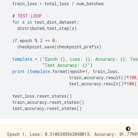
  train_loss 
=
 total_loss 
/
 num_batches
# TEST LOOP
for
 x 
in
 test_dist_dataset
:
    distributed_test_step
(
x
)
if
 epoch 
%
2
==
0
:
    checkpoint
.
save
(
checkpoint_prefix
)
template
=
(
"Epoch {}, Loss: {}, Accuracy: {}, Tes
"Test Accuracy: {}"
)
print
(
template
.
format
(
epoch
+
1
,
 train_loss
,
                         train_accuracy
.
result
()*
100
                         test_accuracy
.
result
()*
100
)
  test_loss
.
reset_states
()
  train_accuracy
.
reset_states
()
  test_accuracy
.
reset_states
()
Epoch 1, Loss: 0.5106383562088013, Accuracy: 81.77999