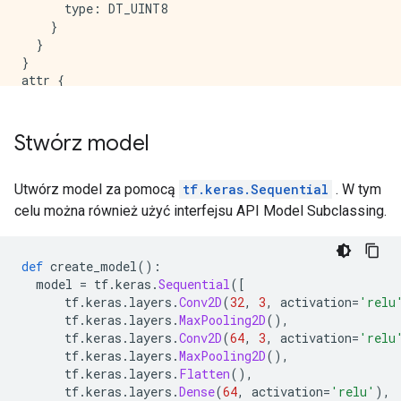
      type: DT_UINT8

    }

  }

}

attr {

  key: "_cardinality"

  value {

    i: 60000

Stwórz model
  }

}

attr {

Utwórz model za pomocą
tf.keras.Sequential
. W tym
  key: "is_files"

celu można również użyć interfejsu API Model Subclassing.
  value {

    b: false

  }

def
 create_model
():
}

  model 
=
 tf
.
keras
.
Sequential
([
attr {

      tf
.
keras
.
layers
.
Conv2D
(
32
,
3
,
 activation
=
'relu
  key: "metadata"

      tf
.
keras
.
layers
.
MaxPooling2D
(),
  value {

      tf
.
keras
.
layers
.
Conv2D
(
64
,
3
,
 activation
=
'relu
    s: "\n\024TensorSliceDataset:0"

      tf
.
keras
.
layers
.
MaxPooling2D
(),
  }

      tf
.
keras
.
layers
.
Flatten
(),
}

      tf
.
keras
.
layers
.
Dense
(
64
,
 activation
=
'relu'
),