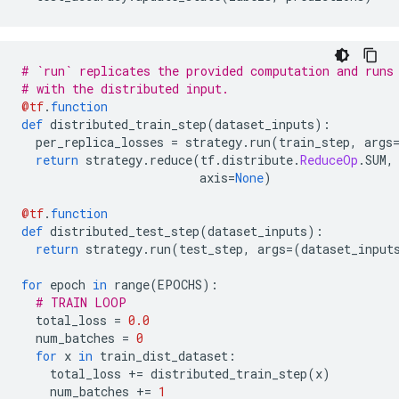
# `run` replicates the provided computation and runs
# with the distributed input.
@tf
.
function
def
 distributed_train_step
(
dataset_inputs
):
  per_replica_losses 
=
 strategy
.
run
(
train_step
,
 args
return
 strategy
.
reduce
(
tf
.
distribute
.
ReduceOp
.
SUM
,
                         axis
=
None
)
@tf
.
function
def
 distributed_test_step
(
dataset_inputs
):
return
 strategy
.
run
(
test_step
,
 args
=(
dataset_input
for
 epoch 
in
 range
(
EPOCHS
):
# TRAIN LOOP
  total_loss 
=
0.0
  num_batches 
=
0
for
 x 
in
 train_dist_dataset
:
    total_loss 
+=
 distributed_train_step
(
x
)
    num_batches 
+=
1