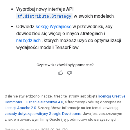
Wypróbuj nowy interfejs API
tf.distribute.Strategy
w swoich modelach.
Odwiedź
sekcję Wydajność
w przewodniku, aby
dowiedzieć się więcej o innych strategiach i
narzędziach
, których możesz użyć do optymalizacji
wydajności modeli TensorFlow.
Czy te wskazówki były pomocne?
O ile nie stwierdzono inaczej, treść tej strony jest objęta
licencją Creative
Commons – uznanie autorstwa 4.0
, a fragmenty kodu są dostępne na
licencji Apache 2.0
. Szczegółowe informacje na ten temat zawierają
zasady dotyczące witryny Google Developers
. Java jest zastrzeżonym
znakiem towarowym firmy Oracle i jej podmiotów stowarzyszonych.
Ostatnia aktualizacja: 2022-02-04 UTC.