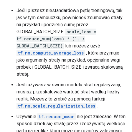
        type_id: TFT_TENSOR

        args {

Jeśli piszesz niestandardową pętlę treningową, tak
          type_id: TFT_FLOAT

jak w tym samouczku, powinieneś zsumować straty
        }

na przykład i podzielić sumę przez
      }

      args {

GLOBAL_BATCH_SIZE:
scale_loss =
        type_id: TFT_TENSOR

tf.reduce_sum(loss) * (1. /
        args {

GLOBAL_BATCH_SIZE)
lub możesz użyć
          type_id: TFT_UINT8

tf.nn.compute_average_loss
, która przyjmuje
        }

jako argumenty straty na przykład, opcjonalne wagi
      }

    }

próbek i GLOBAL_BATCH_SIZE i zwraca skalowaną
  }

stratę.
}

Jeśli używasz w swoim modelu strat regularyzacji,
2022-01-26 05:45:54.034762: W tensorflow/core/grappl
musisz przeskalować wartość strat według liczby
op: "TensorSliceDataset"

replik. Możesz to zrobić za pomocą funkcji
input: "Placeholder/_0"

tf.nn.scale_regularization_loss
.
input: "Placeholder/_1"

attr {

Używanie
tf.reduce_mean
nie jest zalecane. W ten
  key: "Toutput_types"

sposób dzieli się stratę przez rzeczywistą wielkość
  value {

partii na replikę, która może się różnić w zależności
    list {
