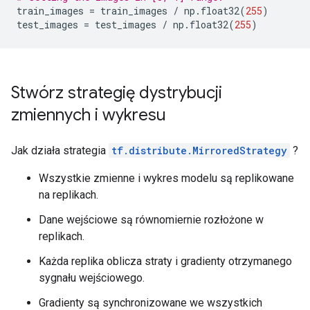
train_images 
=
 train_images 
/
 np
.
float32
(
255
)
test_images 
=
 test_images 
/
 np
.
float32
(
255
)
Stwórz strategię dystrybucji
zmiennych i wykresu
Jak działa strategia
tf.distribute.MirroredStrategy
?
Wszystkie zmienne i wykres modelu są replikowane
na replikach.
Dane wejściowe są równomiernie rozłożone w
replikach.
Każda replika oblicza straty i gradienty otrzymanego
sygnału wejściowego.
Gradienty są synchronizowane we wszystkich