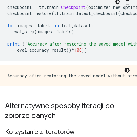
checkpoint 
=
 tf
.
train
.
Checkpoint
(
optimizer
=
new_optim
checkpoint
.
restore
(
tf
.
train
.
latest_checkpoint
(
checkp
for
 images
,
 labels 
in
 test_dataset
:
  eval_step
(
images
,
 labels
)
print
(
'Accuracy after restoring the saved model wit
    eval_accuracy
.
result
()*
100
))
Alternatywne sposoby iteracji po
zbiorze danych
Korzystanie z iteratorów