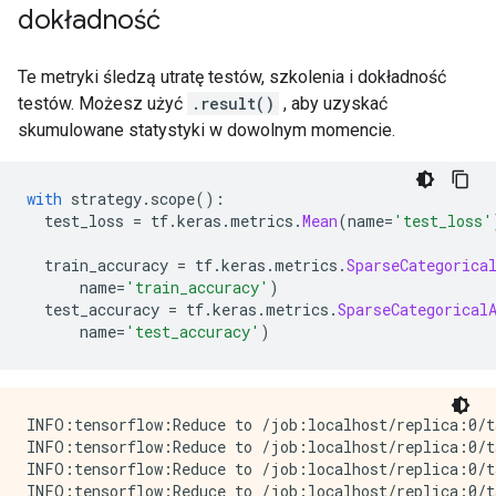
dokładność
      args {

        type_id: TFT_TENSOR

        args {

Te metryki śledzą utratę testów, szkolenia i dokładność
          type_id: TFT_FLOAT

testów. Możesz użyć
        }

.result()
, aby uzyskać
      }

skumulowane statystyki w dowolnym momencie.
      args {

        type_id: TFT_TENSOR

        args {

with
 strategy
.
scope
():
          type_id: TFT_UINT8

  test_loss 
=
 tf
.
keras
.
metrics
.
Mean
(
name
=
'test_loss'
        }

      }

  train_accuracy 
=
 tf
.
keras
.
metrics
.
SparseCategorica
    }

      name
=
'train_accuracy'
)
  }

  test_accuracy 
=
 tf
.
keras
.
metrics
.
SparseCategorical
      name
=
'test_accuracy'
)
INFO:tensorflow:Reduce to /job:localhost/replica:0/t
INFO:tensorflow:Reduce to /job:localhost/replica:0/t
INFO:tensorflow:Reduce to /job:localhost/replica:0/t
INFO:tensorflow:Reduce to /job:localhost/replica:0/t