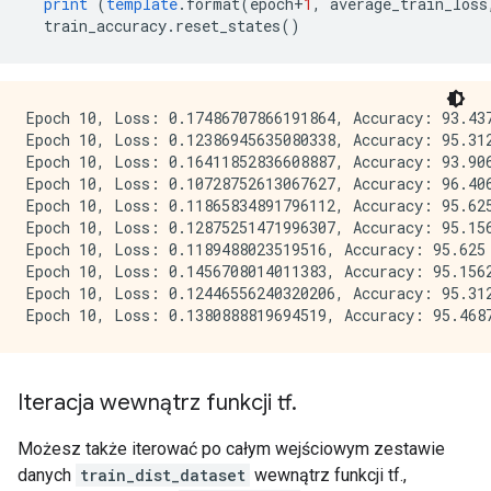
print
(
template
.
format
(
epoch
+
1
,
 average_train_loss
  train_accuracy
.
reset_states
()
Epoch 10, Loss: 0.17486707866191864, Accuracy: 93.437
Epoch 10, Loss: 0.12386945635080338, Accuracy: 95.312
Epoch 10, Loss: 0.16411852836608887, Accuracy: 93.906
Epoch 10, Loss: 0.10728752613067627, Accuracy: 96.406
Epoch 10, Loss: 0.11865834891796112, Accuracy: 95.625
Epoch 10, Loss: 0.12875251471996307, Accuracy: 95.156
Epoch 10, Loss: 0.1189488023519516, Accuracy: 95.625

Epoch 10, Loss: 0.1456708014011383, Accuracy: 95.1562
Epoch 10, Loss: 0.12446556240320206, Accuracy: 95.312
Iteracja wewnątrz funkcji tf
.
Możesz także iterować po całym wejściowym zestawie
danych
train_dist_dataset
wewnątrz funkcji tf.,