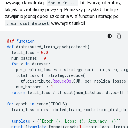
używając konstrukcji
for x in ...
lub tworząc iteratory,
tak jak to zrobiliśmy powyżej. Poniższy przykład ilustruje
zawijanie jednej epoki szkolenia w tf.function i iterację po
train_dist_dataset
wewnątrz funkcji.
@tf
.
function
def
 distributed_train_epoch
(
dataset
):
  total_loss 
=
0.0
  num_batches 
=
0
for
 x 
in
 dataset
:
    per_replica_losses 
=
 strategy
.
run
(
train_step
,
 ar
    total_loss 
+=
 strategy
.
reduce
(
      tf
.
distribute
.
ReduceOp
.
SUM
,
 per_replica_losses
    num_batches 
+=
1
return
 total_loss 
/
 tf
.
cast
(
num_batches
,
 dtype
=
tf
.
for
 epoch 
in
 range
(
EPOCHS
):
  train_loss 
=
 distributed_train_epoch
(
train_dist_da
template
=
(
"Epoch {}, Loss: {}, Accuracy: {}"
)
print
(
template
.
format
(
epoch
+
1
,
 train_loss
,
 train_