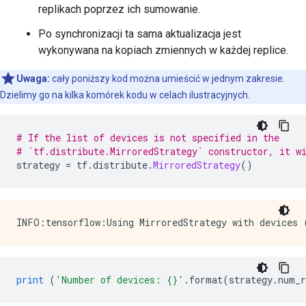
replikach poprzez ich sumowanie.
Po synchronizacji ta sama aktualizacja jest
wykonywana na kopiach zmiennych w każdej replice.
Uwaga:
cały poniższy kod można umieścić w jednym zakresie.
Dzielimy go na kilka komórek kodu w celach ilustracyjnych.
# If the list of devices is not specified in the
# `tf.distribute.MirroredStrategy` constructor, it w
strategy 
=
 tf
.
distribute
.
MirroredStrategy
()
print
(
'Number of devices: {}'
.
format
(
strategy
.
num_r