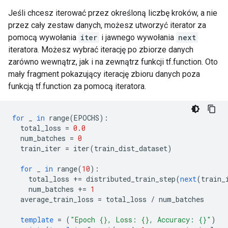
Jeśli chcesz iterować przez określoną liczbę kroków, a nie
przez cały zestaw danych, możesz utworzyć iterator za
pomocą wywołania
iter
i jawnego wywołania
next
iteratora. Możesz wybrać iterację po zbiorze danych
zarówno wewnątrz, jak i na zewnątrz funkcji tf.function. Oto
mały fragment pokazujący iterację zbioru danych poza
funkcją tf.function za pomocą iteratora.
for
 _ 
in
 range
(
EPOCHS
):
  total_loss 
=
0.0
  num_batches 
=
0
  train_iter 
=
 iter
(
train_dist_dataset
)
for
 _ 
in
 range
(
10
):
    total_loss 
+=
 distributed_train_step
(
next
(
train_
    num_batches 
+=
1
  average_train_loss 
=
 total_loss 
/
 num_batches
template
=
(
"Epoch {}, Loss: {}, Accuracy: {}"
)