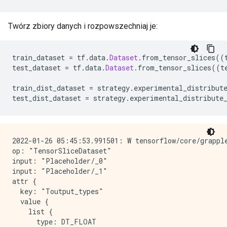
Twórz zbiory danych i rozpowszechniaj je:
train_dataset 
=
 tf
.
data
.
Dataset
.
from_tensor_slices
((
test_dataset 
=
 tf
.
data
.
Dataset
.
from_tensor_slices
((
t
train_dist_dataset 
=
 strategy
.
experimental_distribut
test_dist_dataset 
=
 strategy
.
experimental_distribute
2022-01-26 05:45:53.991501: W tensorflow/core/grappl
op: "TensorSliceDataset"

input: "Placeholder/_0"

input: "Placeholder/_1"

attr {

  key: "Toutput_types"

  value {

    list {

      type: DT_FLOAT
