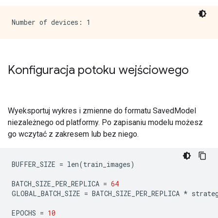
Konfiguracja potoku wejściowego
Wyeksportuj wykres i zmienne do formatu SavedModel
niezależnego od platformy. Po zapisaniu modelu możesz
go wczytać z zakresem lub bez niego.
BUFFER_SIZE 
=
 len
(
train_images
)
BATCH_SIZE_PER_REPLICA 
=
64
GLOBAL_BATCH_SIZE 
=
 BATCH_SIZE_PER_REPLICA 
*
 strate
EPOCHS 
=
10