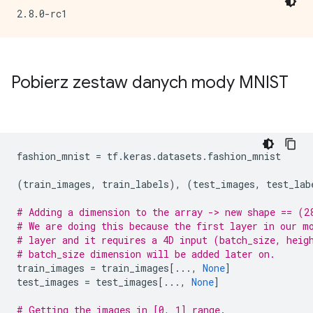
Pobierz zestaw danych mody MNIST
fashion_mnist 
=
 tf
.
keras
.
datasets
.
fashion_mnist
(
train_images
,
 train_labels
),
(
test_images
,
 test_lab
# Adding a dimension to the array -> new shape == (2
# We are doing this because the first layer in our m
# layer and it requires a 4D input (batch_size, heig
# batch_size dimension will be added later on.
train_images 
=
 train_images
[...,
None
]
test_images 
=
 test_images
[...,
None
]
# Getting the images in [0, 1] range.