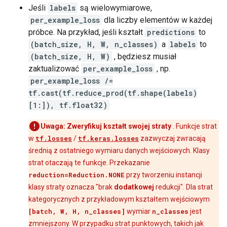
}

Jeśli
labels
są wielowymiarowe,
attr {

per_example_loss
dla liczby elementów w każdej
  key: "output_shapes"

próbce. Na przykład, jeśli kształt
predictions
to
  value {

(batch_size, H, W, n_classes)
a
labels
to
    list {

      shape {

(batch_size, H, W)
, będziesz musiał
        dim {

zaktualizować
per_example_loss
, np.
          size: 28

per_example_loss /=
        }

tf.cast(tf.reduce_prod(tf.shape(labels)
        dim {

[1:]), tf.float32)
          size: 28

        }

        dim {

Uwaga:
Zweryfikuj kształt swojej straty
. Funkcje strat
          size: 1

w
tf.losses
/
tf.keras.losses
zazwyczaj zwracają
        }

średnią z ostatniego wymiaru danych wejściowych. Klasy
      }

strat otaczają te funkcje. Przekazanie
      shape {

reduction=Reduction.NONE
przy tworzeniu instancji
      }

    }

klasy straty oznacza "brak
dodatkowej
redukcji". Dla strat
  }

kategorycznych z przykładowym kształtem wejściowym
}

[batch, W, H, n_classes]
wymiar
n_classes
jest
experimental_type {

zmniejszony. W przypadku strat punktowych, takich jak