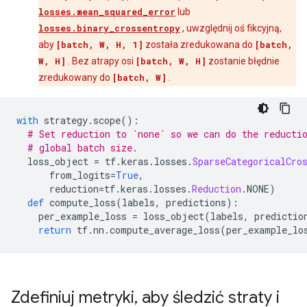
  type_id: TFT_PRODUCT

losses.mean_squared_error
lub
  args {

    type_id: TFT_DATASET

losses.binary_crossentropy
, uwzględnij oś fikcyjną,
    args {

aby
[batch, W, H, 1]
została zredukowana do
[batch,
      type_id: TFT_PRODUCT

W, H]
. Bez atrapy osi
[batch, W, H]
zostanie błędnie
      args {

zredukowany do
[batch, W]
.
        type_id: TFT_TENSOR

        args {

          type_id: TFT_FLOAT

with
 strategy
.
scope
():
        }

# Set reduction to `none` so we can do the reducti
      }

# global batch size.
      args {

  loss_object 
=
 tf
.
keras
.
losses
.
SparseCategoricalCro
        type_id: TFT_TENSOR

      from_logits
=
True
,
        args {

      reduction
=
tf
.
keras
.
losses
.
Reduction
.
NONE
)
          type_id: TFT_UINT8

def
 compute_loss
(
labels
,
 predictions
):
        }

    per_example_loss 
=
 loss_object
(
labels
,
 predictio
      }

return
 tf
.
nn
.
compute_average_loss
(
per_example_lo
    }

  }

  args {

    type_id: TFT_DATASET

    args {

Zdefiniuj metryki
,
aby śledzić straty i
      type_id: TFT_PRODUCT
