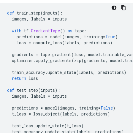
def
 train_step
(
inputs
):
  images
,
 labels 
=
 inputs
with
 tf
.
GradientTape
()
as
 tape
:
    predictions 
=
 model
(
images
,
 training
=
True
)
    loss 
=
 compute_loss
(
labels
,
 predictions
)
  gradients 
=
 tape
.
gradient
(
loss
,
 model
.
trainable_va
  optimizer
.
apply_gradients
(
zip
(
gradients
,
 model
.
tra
  train_accuracy
.
update_state
(
labels
,
 predictions
)
return
 loss 
def
 test_step
(
inputs
):
  images
,
 labels 
=
 inputs
  predictions 
=
 model
(
images
,
 training
=
False
)
  t_loss 
=
 loss_object
(
labels
,
 predictions
)
  test_loss
.
update_state
(
t_loss
)
  test_accuracy
.
update_state
(
labels
,
 predictions
)