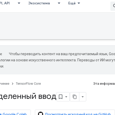
I, API
Экосистема
Ещё
Чтобы переводить контент на ваш предпочитаемый язык, Goo
ологии на основе искусственного интеллекта. Переводы от ИИ могу
ки.
учение
TensorFlow Core
Эта информац
деленный ввод
 в Google Colab
Посмотреть исходный код на GitHub