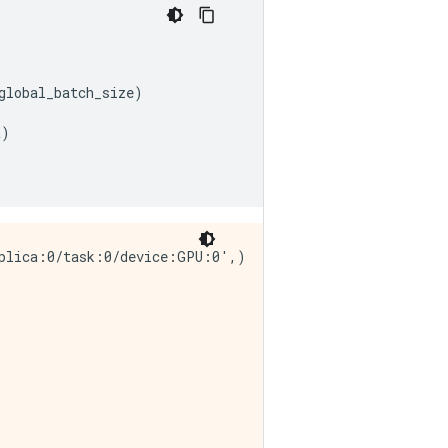
global_batch_size
)
t
)
plica:0/task:0/device:GPU:0',)
