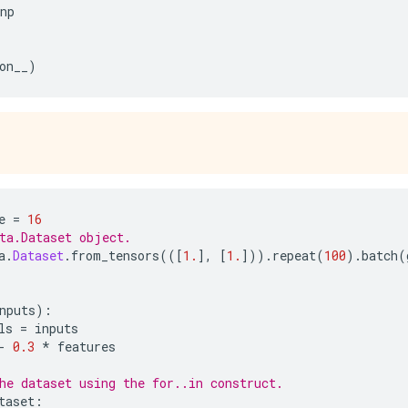
np
on__
)
e 
=
16
ta.Dataset object.
a
.
Dataset
.
from_tensors
(([
1.
],
[
1.
])).
repeat
(
100
).
batch
(
nputs
):
ls 
=
 inputs
-
0.3
*
 features
he dataset using the for..in construct.
taset
: