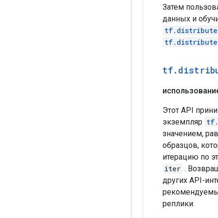
[[0.7]

Затем пользов
 [0.7]

данных и обуч
 [0.7]

tf.distribut
 [0.7]

tf.distribut
 [0.7]

 [0.7]

 [0.7]

tf
.
distrib
 [0.7]

 [0.7]

использовани
 [0.7]

 [0.7]

Этот API прин
 [0.7]

 [0.7]

экземпляр
tf
 [0.7]

значением, ра
 [0.7]

образцов, кото
 [0.7]], shape=(
итерацию по э
tf.Tensor(

iter
. Возвра
[[0.7]

 [0.7]

других API-ин
 [0.7]

рекомендуемый
 [0.7]

реплики.
 [0.7]
