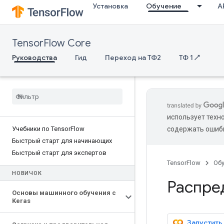
Установка
Обучение
AP
TensorFlow Core
Руководства
Гид
Переход на ТФ2
ТФ 1 ↗
использует техн
Учебники по Tensor
Flow
содержать ошиб
Быстрый старт для начинающих
Быстрый старт для экспертов
TensorFlow
Об
НОВИЧОК
Распре
Основы машинного обучения с
Keras
Запустить