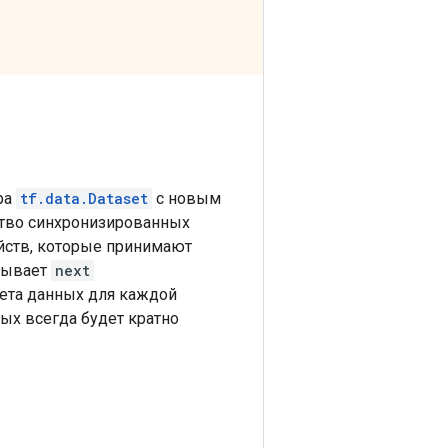
 numpy=

ра
tf.data.Dataset
с новым
ство синхронизированных
йств, которые принимают
ызывает
next
кета данных для каждой
ых всегда будет кратно