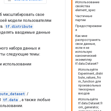
Использование
свойства
element_spec
б масштабировать свое
Частичные
воей модели пользователям
партии
тв.
tf.distribute
Предостережени
я
ределять вводимые данные
Как мне
распространять
свои данные,
ного набора данных и
если я не
использую
нуты следующие темы:
канонический
экземпляр
ри использовании
tf.data.Dataset?
Используйте
Experiment_distri
bute_values_fro
m_function для
произвольных
тензорных
bute_dataset
/
входов
I
tf.data
, а также любые
Используйте
tf.data.Dataset.fr
пользовании.
om_generator,