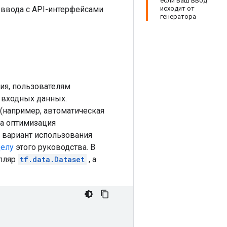
если ваш ввод
 ввода с API-интерфейсами
исходит от
генератора
ия, пользователям
 входных данных.
(например, автоматическая
 а оптимизация
ь вариант использования
делу
этого руководства. В
мпляр
tf.data.Dataset
, а