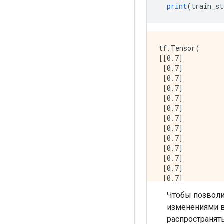
print
(
train_st
tf.Tensor(

[[0.7]

 [0.7]

 [0.7]

 [0.7]

 [0.7]

 [0.7]

 [0.7]

 [0.7]

 [0.7]

 [0.7]

 [0.7]

 [0.7]

 [0.7]

 [0.7]

Чтобы позволи
 [0.7]

изменениями в
 [0.7]], shape=(
tf.Tensor(

распространят