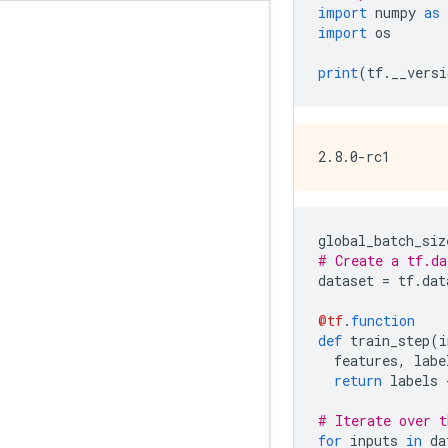
import
 numpy 
as
 
import
 os
print
(
tf
.
__versi
global_batch_siz
# Create a tf.da
dataset 
=
 tf
.
dat
@tf
.
function
def
 train_step
(
i
  features
,
 labe
return
 labels 
# Iterate over t
for
 inputs 
in
 da