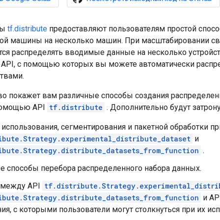
сы
tf.distribute
предоставляют пользователям простой спосо
ной машины на несколько машин. При масштабировании с
тся распределять вводимые данные на несколько устройс
 API, с помощью которых вы можете автоматически расп
твами.
во покажет вам различные способы создания распределен
помощью API
tf.distribute
. Дополнительно будут затро
 использования, сегментирования и пакетной обработки п
ibute.Strategy.experimental_distribute_dataset
и
ibute.Strategy.distribute_datasets_from_function
.
е способы перебора распределенного набора данных.
 между API
tf.distribute.Strategy.experimental_distri
ibute.Strategy.distribute_datasets_from_function
и AP
ия, с которыми пользователи могут столкнуться при их ис