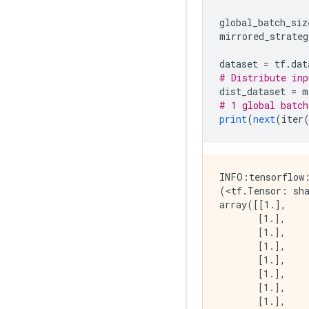
 [0.7]

 [0.7]

global_batch_siz
 [0.7]

mirrored_strateg
 [0.7]

 [0.7]

dataset 
=
 tf
.
dat
 [0.7]

# Distribute inp
 [0.7]

dist_dataset 
=
 m
 [0.7]

# 1 global batch
 [0.7]

print
(
next
(
iter
 [0.7]

 [0.7]], shape=(
tf.Tensor(

[[0.7]

INFO:tensorflow:
 [0.7]

(<tf.Tensor: sha
 [0.7]

array([[1.],

 [0.7]

       [1.],

 [0.7]

       [1.],

 [0.7]

       [1.],

 [0.7]

       [1.],

 [0.7]

       [1.],

 [0.7]

       [1.],

 [0.7]

       [1.],

 [0.7]
