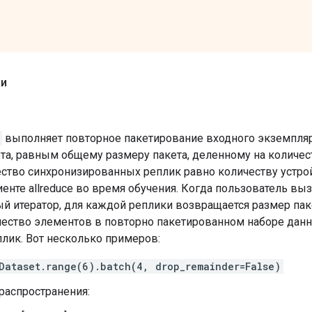
16, 1), dtype=float32)

ки
ype=float32)>, <tf.Tensor: shape=(16, 1), dtype=float32,
выполняет повторное пакетирование входного экземпля
та, равным общему размеру пакета, деленному на количе
ество синхронизированных реплик равно количеству устро
иенте allreduce во время обучения. Когда пользователь в
й итератор, для каждой реплики возвращается размер па
чество элементов в повторно пакетированном наборе данн
плик. Вот несколько примеров:
Dataset.range(6).batch(4, drop_remainder=False)
распространения:
16, 1), dtype=float32)
