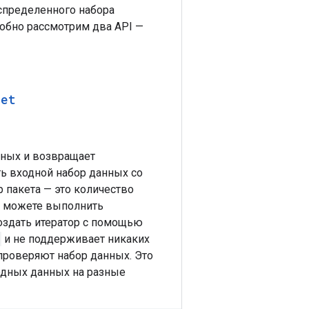
спределенного набора
робно рассмотрим два API —
set
нных и возвращает
ь входной набор данных со
 пакета — это количество
Вы можете выполнить
создать итератор с помощью
и не поддерживает никаких
проверяют набор данных. Это
одных данных на разные