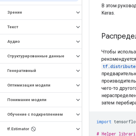
В этом руково
Keras.
Зрение
Текст
Распреде
Аудио
Чтобы исполь
Структурированные данные
рекомендуется
tf.distribute
Генеративный
предварительн
производитель
Оптимизация модели
чего-то другог
нераспределен
Понимание модели
затем перебир
Обучение с подкреплением
import
 tensorflo
tf
.
Estimator
# Helper librari