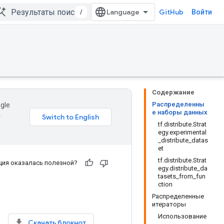
/
GitHub
Войти
Содержание
Распределенны
gle
е наборы данных
т
tf.distribute.Strat
egy.experimental
_distribute_datas
et
tf.distribute.Strat
ия оказалась полезной?
egy.distribute_da
tasets_from_fun
ction
Распределенные
итераторы
Использование
Скачать блокнот