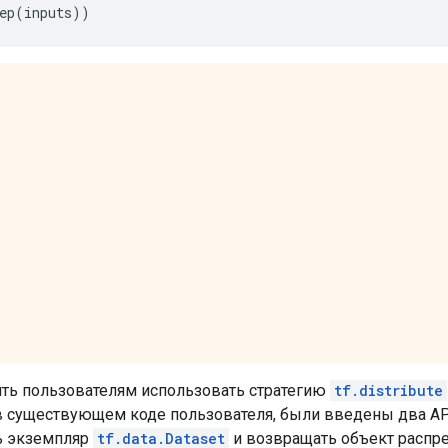
ep
(
inputs
))
ть пользователям использовать стратегию
tf.distribute
 существующем коде пользователя, были введены два API
16, 1), dtype=float32)

ь экземпляр
tf.data.Dataset
и возвращать объект распре