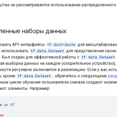
дстве не рассматривается использование распределенного
ленные наборы данных
зовать API-интерфейсы
tf.distribute
для масштабирован
 использовать
tf.data.Dataset
для представления своих
был создан для эффективной работы с
tf.data.Dataset
ая выборка данных на каждое ускорительное устройство),
ности регулярно включается в реализацию. Если у вас ест
о, кроме
tf.data.Dataset
, обратитесь к следующему
раз
ном цикле обучения пользователи сначала создают экзе
ают элементы. Например:
w 
as
 tf
es