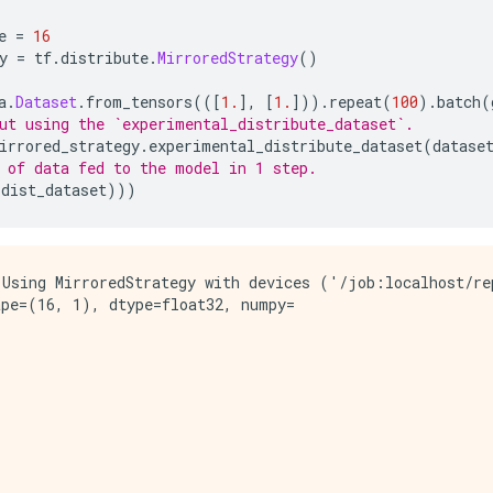
e 
=
16
y 
=
 tf
.
distribute
.
MirroredStrategy
()
a
.
Dataset
.
from_tensors
(([
1.
],
[
1.
])).
repeat
(
100
).
batch
(
ut using the `experimental_distribute_dataset`.
irrored_strategy
.
experimental_distribute_dataset
(
datase
 of data fed to the model in 1 step.
(
dist_dataset
)))
16, 1), dtype=float32)

Using MirroredStrategy with devices ('/job:localhost/re
pe=(16, 1), dtype=float32, numpy=
