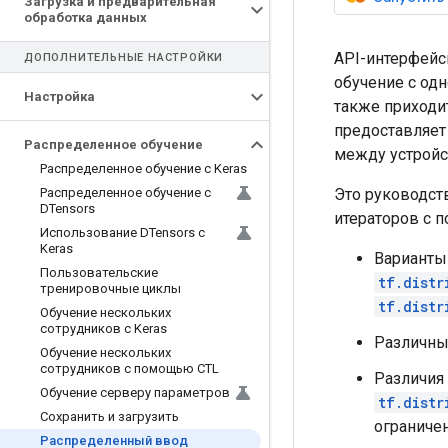
Загрузка и предварительная
обработка данных
API-интерфей
ДОПОЛНИТЕЛЬНЫЕ НАСТРОЙКИ
обучение с од
Настройка
также приходи
предоставляет
Распределенное обучение
между устройс
Распределенное обучение с Keras
Это руководст
Распределенное обучение с
DTensors
итераторов с 
Использование DTensors с
Keras
Варианты
Пользовательские
tf.distr
тренировочные циклы
tf.distr
Обучение нескольких
сотрудников с Keras
Различны
Обучение нескольких
сотрудников с помощью CTL
Различия
Обучение серверу параметров
tf.distr
Сохранить и загрузить
ограничен
Распределенный ввод