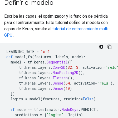
Definir el modelo
Escriba las capas, el optimizador y la función de pérdida
para el entrenamiento. Este tutorial define el modelo con
capas de Keras, similar al
tutorial de entrenamiento multi-
GPU
.
LEARNING_RATE 
=
1e-4
def
 model_fn
(
features
,
 labels
,
 mode
):
  model 
=
 tf
.
keras
.
Sequential
([
      tf
.
keras
.
layers
.
Conv2D
(
32
,
3
,
 activation
=
'relu
      tf
.
keras
.
layers
.
MaxPooling2D
(),
      tf
.
keras
.
layers
.
Flatten
(),
      tf
.
keras
.
layers
.
Dense
(
64
,
 activation
=
'relu'
),
      tf
.
keras
.
layers
.
Dense
(
10
)
])
  logits 
=
 model
(
features
,
 training
=
False
)
if
 mode 
==
 tf
.
estimator
.
ModeKeys
.
PREDICT
:
    predictions 
=
{
'logits'
:
 logits
}