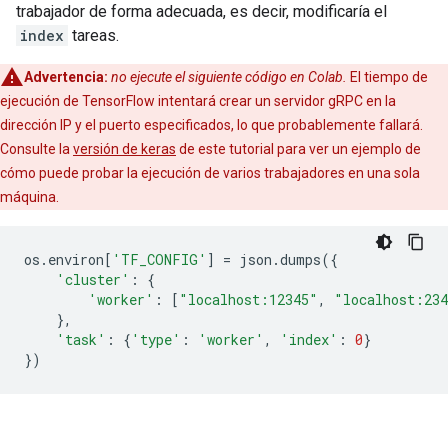
trabajador de forma adecuada, es decir, modificaría el
index
tareas.
Advertencia:
no ejecute el siguiente código en Colab.
El tiempo de
ejecución de TensorFlow intentará crear un servidor gRPC en la
dirección IP y el puerto especificados, lo que probablemente fallará.
Consulte la
versión de keras
de este tutorial para ver un ejemplo de
cómo puede probar la ejecución de varios trabajadores en una sola
máquina.
os
.
environ
[
'TF_CONFIG'
]
=
 json
.
dumps
({
'cluster'
:
{
'worker'
:
[
"localhost:12345"
,
"localhost:23
},
'task'
:
{
'type'
:
'worker'
,
'index'
:
0
}
})