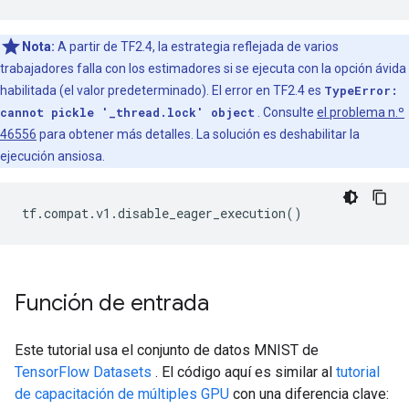
Nota:
A partir de TF2.4, la estrategia reflejada de varios
trabajadores falla con los estimadores si se ejecuta con la opción ávida
habilitada (el valor predeterminado). El error en TF2.4 es
TypeError:
cannot pickle '_thread.lock' object
. Consulte
el problema n.º
46556
para obtener más detalles. La solución es deshabilitar la
ejecución ansiosa.
tf
.
compat
.
v1
.
disable_eager_execution
()
Función de entrada
Este tutorial usa el conjunto de datos MNIST de
TensorFlow Datasets
. El código aquí es similar al
tutorial
de capacitación de múltiples GPU
con una diferencia clave: