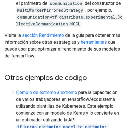
INFO:tensorflow:global_step/sec: 193.075

el parámetro de
communication
del constructor de
INFO:tensorflow:global_step/sec: 193.075

MultiWorkerMirroredStrategy
, por ejemplo,
INFO:tensorflow:loss = 2.2662685, step = 300 (0.517 s
communication=tf.distribute.experimental.Co
INFO:tensorflow:loss = 2.2662685, step = 300 (0.517 s
INFO:tensorflow:global_step/sec: 199.957

llectiveCommunication.NCCL
.
INFO:tensorflow:global_step/sec: 199.957

INFO:tensorflow:loss = 2.2667098, step = 400 (0.500 s
Visite la
sección Rendimiento
de la guía para obtener más
INFO:tensorflow:loss = 2.2667098, step = 400 (0.500 s
información sobre otras estrategias y
herramientas
que
INFO:tensorflow:global_step/sec: 204.217

puede usar para optimizar el rendimiento de sus modelos
INFO:tensorflow:global_step/sec: 204.217

de TensorFlow.
INFO:tensorflow:loss = 2.251912, step = 500 (0.490 se
INFO:tensorflow:loss = 2.251912, step = 500 (0.490 se
INFO:tensorflow:global_step/sec: 201.747

INFO:tensorflow:global_step/sec: 201.747

Otros ejemplos de código
INFO:tensorflow:loss = 2.2633677, step = 600 (0.496 s
INFO:tensorflow:loss = 2.2633677, step = 600 (0.496 s
INFO:tensorflow:global_step/sec: 206.079

Ejemplo de extremo a extremo
para la capacitación
INFO:tensorflow:global_step/sec: 206.079

de varios trabajadores en tensorflow/ecosistema
INFO:tensorflow:loss = 2.2531767, step = 700 (0.485 s
utilizando plantillas de Kubernetes. Este ejemplo
INFO:tensorflow:loss = 2.2531767, step = 700 (0.485 s
comienza con un modelo de Keras y lo convierte en
INFO:tensorflow:global_step/sec: 231.299

un estimador utilizando la API
INFO:tensorflow:global_step/sec: 231.299

INFO:tensorflow:loss = 2.2578738, step = 800 (0.433 s
tf.keras.estimator.model_to_estimator
.