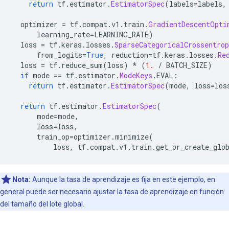
return
 tf
.
estimator
.
EstimatorSpec
(
labels
=
labels
,
  optimizer 
=
 tf
.
compat
.
v1
.
train
.
GradientDescentOpti
      learning_rate
=
LEARNING_RATE
)
  loss 
=
 tf
.
keras
.
losses
.
SparseCategoricalCrossentrop
      from_logits
=
True
,
 reduction
=
tf
.
keras
.
losses
.
Re
  loss 
=
 tf
.
reduce_sum
(
loss
)
*
(
1.
/
 BATCH_SIZE
)
if
 mode 
==
 tf
.
estimator
.
ModeKeys
.
EVAL
:
return
 tf
.
estimator
.
EstimatorSpec
(
mode
,
 loss
=
los
return
 tf
.
estimator
.
EstimatorSpec
(
      mode
=
mode
,
      loss
=
loss
,
      train_op
=
optimizer
.
minimize
(
          loss
,
 tf
.
compat
.
v1
.
train
.
get_or_create_glo
Nota:
Aunque la tasa de aprendizaje es fija en este ejemplo, en
general puede ser necesario ajustar la tasa de aprendizaje en función
del tamaño del lote global.