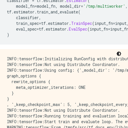
classifier 
=
 tf
.
estimator
.
Estimator
(
    model_fn
=
model_fn
,
 model_dir
=
'/tmp/multiworker'
,
tf
.
estimator
.
train_and_evaluate
(
    classifier
,
    train_spec
=
tf
.
estimator
.
TrainSpec
(
input_fn
=
input
    eval_spec
=
tf
.
estimator
.
EvalSpec
(
input_fn
=
input_f
)
INFO:tensorflow:Initializing RunConfig with distribut
INFO:tensorflow:Not using Distribute Coordinator.

INFO:tensorflow:Using config: {'_model_dir': '/tmp/m
graph_options {

  rewrite_options {

    meta_optimizer_iterations: ONE

  }

}

, '_keep_checkpoint_max': 5, '_keep_checkpoint_every
INFO:tensorflow:Not using Distribute Coordinator.

INFO:tensorflow:Running training and evaluation local
INFO:tensorflow:Start train and evaluate loop. The ev
WARNING:tensorflow:From /tmpfs/src/tf_docs_env/lib/p