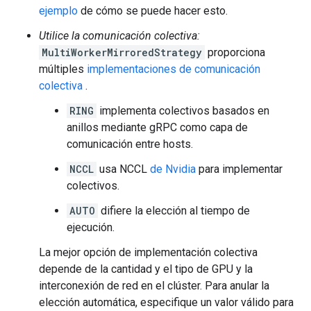
INFO:tensorflow:Done running local_init_op.

ejemplo
de cómo se puede hacer esto.
INFO:tensorflow:Calling checkpoint listeners before s
INFO:tensorflow:Calling checkpoint listeners before s
Utilice la comunicación colectiva:
INFO:tensorflow:Saving checkpoints for 0 into /tmp/mu
MultiWorkerMirroredStrategy
proporciona
INFO:tensorflow:Saving checkpoints for 0 into /tmp/mu
múltiples
implementaciones de comunicación
INFO:tensorflow:Calling checkpoint listeners after sa
colectiva
.
INFO:tensorflow:Calling checkpoint listeners after sa
2022-01-26 05:29:43.503603: W tensorflow/core/grappl
RING
implementa colectivos basados ​​en
    .  Registered:  device='CPU'

anillos mediante gRPC como capa de
comunicación entre hosts.
2022-01-26 05:29:43.504873: W tensorflow/core/grappl
    .  Registered:  device='CPU'

NCCL
usa NCCL
de Nvidia
para implementar
INFO:tensorflow:loss = 2.292878, step = 0

colectivos.
INFO:tensorflow:loss = 2.292878, step = 0

INFO:tensorflow:global_step/sec: 173.275

AUTO
difiere la elección al tiempo de
INFO:tensorflow:global_step/sec: 173.275

ejecución.
INFO:tensorflow:loss = 2.29561, step = 100 (0.579 sec
INFO:tensorflow:loss = 2.29561, step = 100 (0.579 sec
La mejor opción de implementación colectiva
INFO:tensorflow:global_step/sec: 189.057

depende de la cantidad y el tipo de GPU y la
INFO:tensorflow:global_step/sec: 189.057

INFO:tensorflow:loss = 2.2644367, step = 200 (0.529 s
interconexión de red en el clúster. Para anular la
INFO:tensorflow:loss = 2.2644367, step = 200 (0.529 s
elección automática, especifique un valor válido para