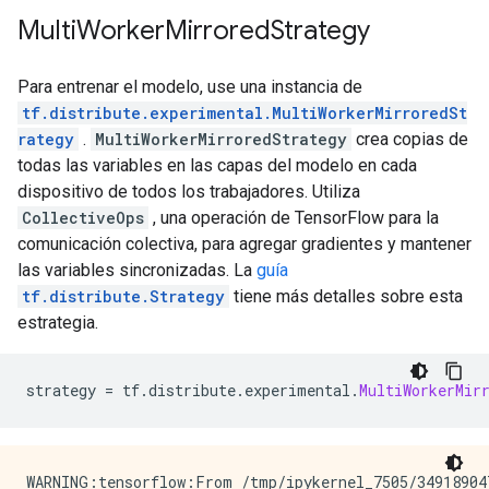
Multi
Worker
Mirrored
Strategy
Para entrenar el modelo, use una instancia de
tf.distribute.experimental.MultiWorkerMirroredSt
rategy
.
MultiWorkerMirroredStrategy
crea copias de
todas las variables en las capas del modelo en cada
dispositivo de todos los trabajadores. Utiliza
CollectiveOps
, una operación de TensorFlow para la
comunicación colectiva, para agregar gradientes y mantener
las variables sincronizadas. La
guía
tf.distribute.Strategy
tiene más detalles sobre esta
estrategia.
strategy 
=
 tf
.
distribute
.
experimental
.
MultiWorkerMir
WARNING:tensorflow:From /tmp/ipykernel_7505/34918904