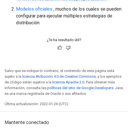
INFO:tensorflow:loss = 2.2578738, step = 800 (0.433 s
Modelos oficiales
, muchos de los cuales se pueden
INFO:tensorflow:global_step/sec: 657.044

INFO:tensorflow:global_step/sec: 657.044

configurar para ejecutar múltiples estrategias de
INFO:tensorflow:loss = 2.2344787, step = 900 (0.150 s
distribución.
INFO:tensorflow:loss = 2.2344787, step = 900 (0.150 s
INFO:tensorflow:Calling checkpoint listeners before s
INFO:tensorflow:Calling checkpoint listeners before s
¿Te ha resultado útil?
INFO:tensorflow:Saving checkpoints for 938 into /tmp/
INFO:tensorflow:Saving checkpoints for 938 into /tmp/
INFO:tensorflow:Calling checkpoint listeners after sa
INFO:tensorflow:Calling checkpoint listeners after sa
INFO:tensorflow:Calling model_fn.

Salvo que se indique lo contrario, el contenido de esta página está
INFO:tensorflow:Calling model_fn.

sujeto a la
licencia Atribución 4.0 de Creative Commons
, y los ejemplos
INFO:tensorflow:Done calling model_fn.

de código están sujetos a la
licencia Apache 2.0
. Para obtener más
INFO:tensorflow:Done calling model_fn.

información, consulta las
políticas del sitio de Google Developers
. Java
INFO:tensorflow:Starting evaluation at 2022-01-26T05:
es una marca registrada de Oracle o sus afiliados.
INFO:tensorflow:Starting evaluation at 2022-01-26T05:
INFO:tensorflow:Graph was finalized.

Última actualización: 2022-01-26 (UTC)
INFO:tensorflow:Graph was finalized.

INFO:tensorflow:Restoring parameters from /tmp/multi
INFO:tensorflow:Restoring parameters from /tmp/multi
Mantente conectado
INFO:tensorflow:Running local_init_op.
