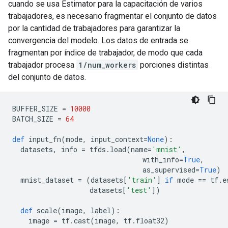
cuando se usa Estimator para la capacitación de varios
trabajadores, es necesario fragmentar el conjunto de datos
por la cantidad de trabajadores para garantizar la
convergencia del modelo. Los datos de entrada se
fragmentan por índice de trabajador, de modo que cada
trabajador procesa
1/num_workers
porciones distintas
del conjunto de datos.
BUFFER_SIZE 
=
10000
BATCH_SIZE 
=
64
def
 input_fn
(
mode
,
 input_context
=
None
):
  datasets
,
 info 
=
 tfds
.
load
(
name
=
'mnist'
,
                                with_info
=
True
,
                                as_supervised
=
True
)
  mnist_dataset 
=
(
datasets
[
'train'
]
if
 mode 
==
 tf
.
e
                   datasets
[
'test'
])
def
 scale
(
image
,
 label
):
    image 
=
 tf
.
cast
(
image
,
 tf
.
float32
)