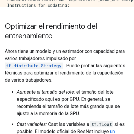
Instructions for updating:

use `update_config_proto` instead.

INFO:tensorflow:The `input_fn` accepts an `input_cont
INFO:tensorflow:Calling model_fn.

Optimizar el rendimiento del
/tmpfs/src/tf_docs_env/lib/python3.7/site-packages/t
entrenamiento
  warnings.warn("To make it possible to preserve tf.d
INFO:tensorflow:Calling model_fn.

INFO:tensorflow:Done calling model_fn.

Ahora tiene un modelo y un estimador con capacidad para
INFO:tensorflow:Done calling model_fn.

varios trabajadores impulsado por
INFO:tensorflow:Create CheckpointSaverHook.

INFO:tensorflow:Create CheckpointSaverHook.

tf.distribute.Strategy
. Puede probar las siguientes
WARNING:tensorflow:From /tmpfs/src/tf_docs_env/lib/p
técnicas para optimizar el rendimiento de la capacitación
Instructions for updating:

de varios trabajadores:
Use the iterator's `initializer` property instead.

WARNING:tensorflow:From /tmpfs/src/tf_docs_env/lib/p
Aumente el tamaño del lote:
el tamaño del lote
Instructions for updating:

especificado aquí es por GPU. En general, se
Use the iterator's `initializer` property instead.

recomienda el tamaño de lote más grande que se
INFO:tensorflow:Graph was finalized.

INFO:tensorflow:Graph was finalized.

ajuste a la memoria de la GPU.
INFO:tensorflow:Running local_init_op.

Cast variables:
Cast las variables a
tf.float
si es
INFO:tensorflow:Running local_init_op.

INFO:tensorflow:Done running local_init_op.

posible. El modelo oficial de ResNet incluye
un