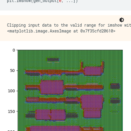
plt
.
imshow
(
gen_output
[
0
,
...])
Clipping input data to the valid range for imshow wit