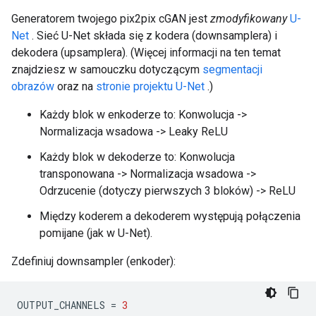
Generatorem twojego pix2pix cGAN jest
zmodyfikowany
U-
Net
. Sieć U-Net składa się z kodera (downsamplera) i
dekodera (upsamplera). (Więcej informacji na ten temat
znajdziesz w samouczku dotyczącym
segmentacji
obrazów
oraz na
stronie projektu U-Net
.)
Każdy blok w enkoderze to: Konwolucja ->
Normalizacja wsadowa -> Leaky ReLU
Każdy blok w dekoderze to: Konwolucja
transponowana -> Normalizacja wsadowa ->
Odrzucenie (dotyczy pierwszych 3 bloków) -> ReLU
Między koderem a dekoderem występują połączenia
pomijane (jak w U-Net).
Zdefiniuj downsampler (enkoder):
OUTPUT_CHANNELS 
=
3