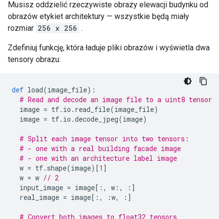
Musisz oddzielić rzeczywiste obrazy elewacji budynku od
obrazów etykiet architektury — wszystkie będą miały
rozmiar
256 x 256
.
Zdefiniuj funkcję, która ładuje pliki obrazów i wyświetla dwa
tensory obrazu:
def
 load
(
image_file
):
# Read and decode an image file to a uint8 tensor
  image 
=
 tf
.
io
.
read_file
(
image_file
)
  image 
=
 tf
.
io
.
decode_jpeg
(
image
)
# Split each image tensor into two tensors:
# - one with a real building facade image
# - one with an architecture label image 
  w 
=
 tf
.
shape
(
image
)[
1
]
  w 
=
 w 
// 2
  input_image 
=
 image
[:,
 w
:,
:]
  real_image 
=
 image
[:,
:
w
,
:]
# Convert both images to float32 tensors