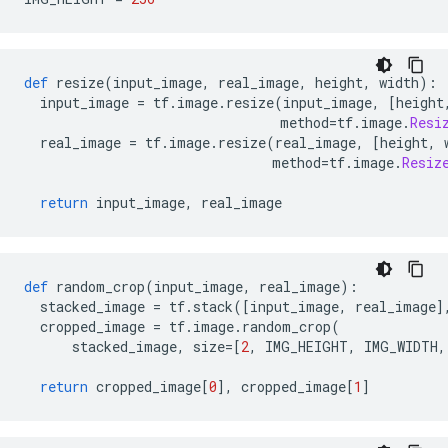
def
 resize
(
input_image
,
 real_image
,
 height
,
 width
):
  input_image 
=
 tf
.
image
.
resize
(
input_image
,
[
height
                                method
=
tf
.
image
.
Resi
  real_image 
=
 tf
.
image
.
resize
(
real_image
,
[
height
,
 
                               method
=
tf
.
image
.
Resiz
return
 input_image
,
 real_image
def
 random_crop
(
input_image
,
 real_image
):
  stacked_image 
=
 tf
.
stack
([
input_image
,
 real_image
]
  cropped_image 
=
 tf
.
image
.
random_crop
(
      stacked_image
,
 size
=[
2
,
 IMG_HEIGHT
,
 IMG_WIDTH
,
return
 cropped_image
[
0
],
 cropped_image
[
1
]