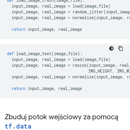
def
 load_image_train
(
image_file
):
  input_image
,
 real_image 
=
 load
(
image_file
)
  input_image
,
 real_image 
=
 random_jitter
(
input_imag
  input_image
,
 real_image 
=
 normalize
(
input_image
,
 r
return
 input_image
,
 real_image
def
 load_image_test
(
image_file
):
  input_image
,
 real_image 
=
 load
(
image_file
)
  input_image
,
 real_image 
=
 resize
(
input_image
,
 real
                                   IMG_HEIGHT
,
 IMG_W
  input_image
,
 real_image 
=
 normalize
(
input_image
,
 r
return
 input_image
,
 real_image
Zbuduj potok wejściowy za pomocą
tf
.
data