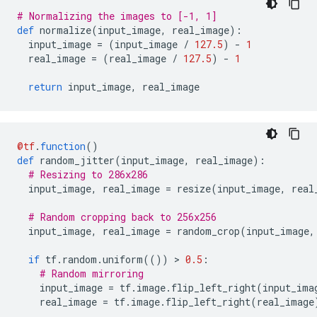
# Normalizing the images to [-1, 1]
def
 normalize
(
input_image
,
 real_image
):
  input_image 
=
(
input_image 
/
127.5
)
-
1
  real_image 
=
(
real_image 
/
127.5
)
-
1
return
 input_image
,
 real_image
@tf
.
function
()
def
 random_jitter
(
input_image
,
 real_image
):
# Resizing to 286x286
  input_image
,
 real_image 
=
 resize
(
input_image
,
 real
# Random cropping back to 256x256
  input_image
,
 real_image 
=
 random_crop
(
input_image
,
if
 tf
.
random
.
uniform
(())
>
0.5
:
# Random mirroring
    input_image 
=
 tf
.
image
.
flip_left_right
(
input_ima
    real_image 
=
 tf
.
image
.
flip_left_right
(
real_image