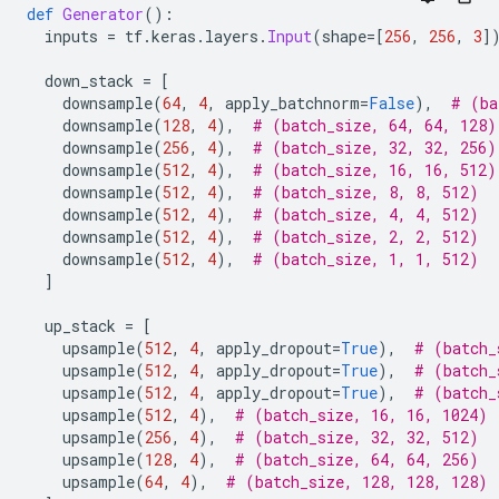
def
Generator
():
  inputs 
=
 tf
.
keras
.
layers
.
Input
(
shape
=[
256
,
256
,
3
]
  down_stack 
=
[
    downsample
(
64
,
4
,
 apply_batchnorm
=
False
),
# (ba
    downsample
(
128
,
4
),
# (batch_size, 64, 64, 128)
    downsample
(
256
,
4
),
# (batch_size, 32, 32, 256)
    downsample
(
512
,
4
),
# (batch_size, 16, 16, 512)
    downsample
(
512
,
4
),
# (batch_size, 8, 8, 512)
    downsample
(
512
,
4
),
# (batch_size, 4, 4, 512)
    downsample
(
512
,
4
),
# (batch_size, 2, 2, 512)
    downsample
(
512
,
4
),
# (batch_size, 1, 1, 512)
]
  up_stack 
=
[
    upsample
(
512
,
4
,
 apply_dropout
=
True
),
# (batch_
    upsample
(
512
,
4
,
 apply_dropout
=
True
),
# (batch_
    upsample
(
512
,
4
,
 apply_dropout
=
True
),
# (batch_
    upsample
(
512
,
4
),
# (batch_size, 16, 16, 1024)
    upsample
(
256
,
4
),
# (batch_size, 32, 32, 512)
    upsample
(
128
,
4
),
# (batch_size, 64, 64, 256)
    upsample
(
64
,
4
),
# (batch_size, 128, 128, 128)