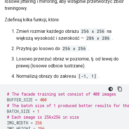
losowe jittering i mirroring, aby wstępnie przetworzyć zbiór
treningowy.
Zdefiniuj kilka funkcji, które:
Zmień rozmiar każdego obrazu
256 x 256
na
większą wysokość i szerokość —
286 x 286
.
Przytnij go losowo do
256 x 256
.
Losowo przerzuć obraz w poziomie, tj. od lewej do
prawej (losowe odbicie lustrzane).
Normalizuj obrazy do zakresu
[-1, 1]
.
# The facade training set consist of 400 images
BUFFER_SIZE 
=
400
# The batch size of 1 produced better results for th
BATCH_SIZE 
=
1
# Each image is 256x256 in size
IMG_WIDTH 
=
256
IMG_HEIGHT 
=
256