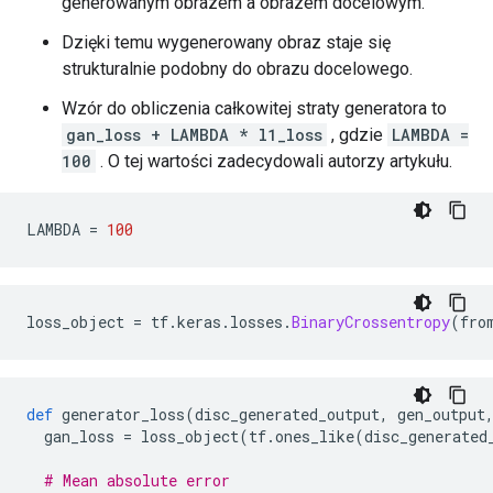
generowanym obrazem a obrazem docelowym.
Dzięki temu wygenerowany obraz staje się
strukturalnie podobny do obrazu docelowego.
Wzór do obliczenia całkowitej straty generatora to
gan_loss + LAMBDA * l1_loss
, gdzie
LAMBDA =
100
. O tej wartości zadecydowali autorzy artykułu.
LAMBDA 
=
100
loss_object 
=
 tf
.
keras
.
losses
.
BinaryCrossentropy
(
fro
def
 generator_loss
(
disc_generated_output
,
 gen_output
  gan_loss 
=
 loss_object
(
tf
.
ones_like
(
disc_generated
# Mean absolute error