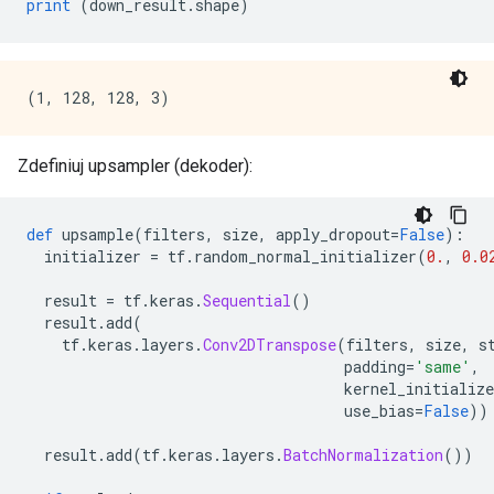
print
(
down_result
.
shape
)
Zdefiniuj upsampler (dekoder):
def
 upsample
(
filters
,
 size
,
 apply_dropout
=
False
):
  initializer 
=
 tf
.
random_normal_initializer
(
0.
,
0.0
  result 
=
 tf
.
keras
.
Sequential
()
  result
.
add
(
    tf
.
keras
.
layers
.
Conv2DTranspose
(
filters
,
 size
,
 s
                                    padding
=
'same'
,
                                    kernel_initialize
                                    use_bias
=
False
))
  result
.
add
(
tf
.
keras
.
layers
.
BatchNormalization
())