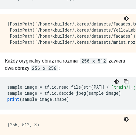
[PosixPath('/home/kbuilder/.keras/datasets/facades.ta
 PosixPath('/home/kbuilder/.keras/datasets/YellowLab
 PosixPath('/home/kbuilder/.keras/datasets/facades'),
Każdy oryginalny obraz ma rozmiar
256 x 512
zawiera
dwa obrazy
256 x 256
:
sample_image 
=
 tf
.
io
.
read_file
(
str
(
PATH 
/
'train/1.
sample_image 
=
 tf
.
io
.
decode_jpeg
(
sample_image
)
print
(
sample_image
.
shape
)