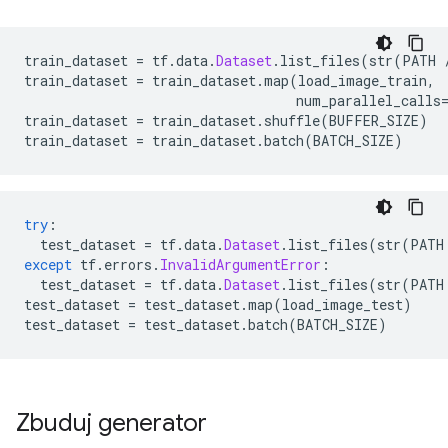
train_dataset 
=
 tf
.
data
.
Dataset
.
list_files
(
str
(
PATH 
train_dataset 
=
 train_dataset
.
map
(
load_image_train
,
                                  num_parallel_calls
train_dataset 
=
 train_dataset
.
shuffle
(
BUFFER_SIZE
)
train_dataset 
=
 train_dataset
.
batch
(
BATCH_SIZE
)
try
:
  test_dataset 
=
 tf
.
data
.
Dataset
.
list_files
(
str
(
PATH
except
 tf
.
errors
.
InvalidArgumentError
:
  test_dataset 
=
 tf
.
data
.
Dataset
.
list_files
(
str
(
PATH
test_dataset 
=
 test_dataset
.
map
(
load_image_test
)
test_dataset 
=
 test_dataset
.
batch
(
BATCH_SIZE
)
Zbuduj generator