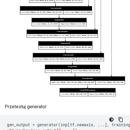
Przetestuj generator:
gen_output 
=
 generator
(
inp
[
tf
.
newaxis
,
...],
 trainin