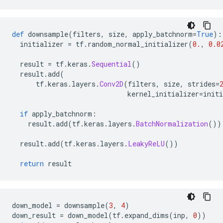
def
 downsample
(
filters
,
 size
,
 apply_batchnorm
=
True
):
  initializer 
=
 tf
.
random_normal_initializer
(
0.
,
0.0
  result 
=
 tf
.
keras
.
Sequential
()
  result
.
add
(
      tf
.
keras
.
layers
.
Conv2D
(
filters
,
 size
,
 strides
=
                             kernel_initializer
=
initi
if
 apply_batchnorm
:
    result
.
add
(
tf
.
keras
.
layers
.
BatchNormalization
())
  result
.
add
(
tf
.
keras
.
layers
.
LeakyReLU
())
return
 result
down_model 
=
 downsample
(
3
,
4
)
down_result 
=
 down_model
(
tf
.
expand_dims
(
inp
,
0
))