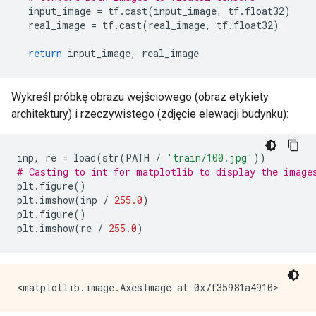
  input_image 
=
 tf
.
cast
(
input_image
,
 tf
.
float32
)
  real_image 
=
 tf
.
cast
(
real_image
,
 tf
.
float32
)
return
 input_image
,
 real_image
Wykreśl próbkę obrazu wejściowego (obraz etykiety
architektury) i rzeczywistego (zdjęcie elewacji budynku):
inp
,
 re 
=
 load
(
str
(
PATH 
/
'train/100.jpg'
))
# Casting to int for matplotlib to display the image
plt
.
figure
()
plt
.
imshow
(
inp 
/
255.0
)
plt
.
figure
()
plt
.
imshow
(
re 
/
255.0
)