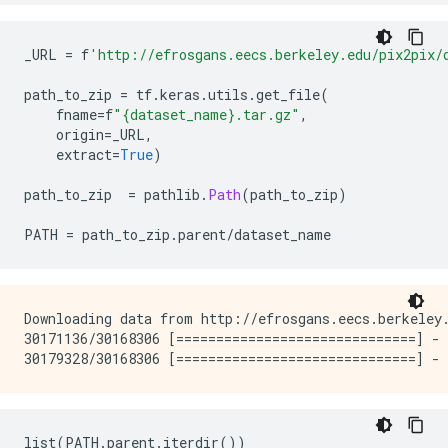
_URL 
=
 f
'http://efrosgans.eecs.berkeley.edu/pix2pix/
path_to_zip 
=
 tf
.
keras
.
utils
.
get_file
(
    fname
=
f
"{dataset_name}.tar.gz"
,
    origin
=
_URL
,
    extract
=
True
)
path_to_zip  
=
 pathlib
.
Path
(
path_to_zip
)
PATH 
=
 path_to_zip
.
parent
/
dataset_name
Downloading data from http://efrosgans.eecs.berkeley.
30171136/30168306 [==============================] - 
list
(
PATH
.
parent
.
iterdir
())