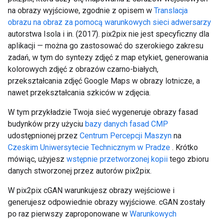
na obrazy wyjściowe, zgodnie z opisem w
Translacja
obrazu na obraz za pomocą warunkowych sieci adwersarzy
autorstwa Isola i in. (2017). pix2pix nie jest specyficzny dla
aplikacji — można go zastosować do szerokiego zakresu
zadań, w tym do syntezy zdjęć z map etykiet, generowania
kolorowych zdjęć z obrazów czarno-białych,
przekształcania zdjęć Google Maps w obrazy lotnicze, a
nawet przekształcania szkiców w zdjęcia.
W tym przykładzie Twoja sieć wygeneruje obrazy fasad
budynków przy użyciu
bazy danych fasad CMP
udostępnionej przez
Centrum Percepcji Maszyn
na
Czeskim Uniwersytecie Technicznym w Pradze
. Krótko
mówiąc, użyjesz
wstępnie przetworzonej kopii
tego zbioru
danych stworzonej przez autorów pix2pix.
W pix2pix cGAN warunkujesz obrazy wejściowe i
generujesz odpowiednie obrazy wyjściowe. cGAN zostały
po raz pierwszy zaproponowane w
Warunkowych