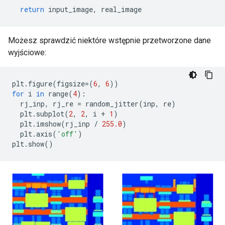
return
 input_image
,
 real_image
Możesz sprawdzić niektóre wstępnie przetworzone dane
wyjściowe:
plt
.
figure
(
figsize
=(
6
,
6
))
for
 i 
in
 range
(
4
):
  rj_inp
,
 rj_re 
=
 random_jitter
(
inp
,
 re
)
  plt
.
subplot
(
2
,
2
,
 i 
+
1
)
  plt
.
imshow
(
rj_inp 
/
255.0
)
  plt
.
axis
(
'off'
)
plt
.
show
()