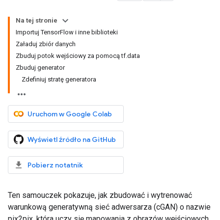
Na tej stronie
Importuj TensorFlow i inne biblioteki
Załaduj zbiór danych
Zbuduj potok wejściowy za pomocą tf.data
Zbuduj generator
Zdefiniuj stratę generatora
Uruchom w Google Colab
Wyświetl źródło na GitHub
Pobierz notatnik
Ten samouczek pokazuje, jak zbudować i wytrenować
warunkową generatywną sieć adwersarza (cGAN) o nazwie
pix2pix, która uczy się mapowania z obrazów wejściowych