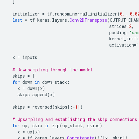
]
  initializer 
=
 tf
.
random_normal_initializer
(
0.
,
0.0
last
=
 tf
.
keras
.
layers
.
Conv2DTranspose
(
OUTPUT_CHAN
                                         strides
=
2
,
                                         padding
=
'sa
                                         kernel_initi
                                         activation
=
  x 
=
 inputs
# Downsampling through the model
  skips 
=
[]
for
 down 
in
 down_stack
:
    x 
=
 down
(
x
)
    skips
.
append
(
x
)
  skips 
=
 reversed
(
skips
[:-
1
])
# Upsampling and establishing the skip connections
for
 up
,
 skip 
in
 zip
(
up_stack
,
 skips
):
    x 
=
 up
(
x
)
    x 
=
 tf
.
keras
.
layers
.
Concatenate
()([
x
,
 skip
])