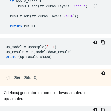
if
 apply_dropout
:
      result
.
add
(
tf
.
keras
.
layers
.
Dropout
(
0.5
))
  result
.
add
(
tf
.
keras
.
layers
.
ReLU
())
return
 result
up_model 
=
 upsample
(
3
,
4
)
up_result 
=
 up_model
(
down_result
)
print
(
up_result
.
shape
)
Zdefiniuj generator za pomocą downsamplera i
upsamplera: