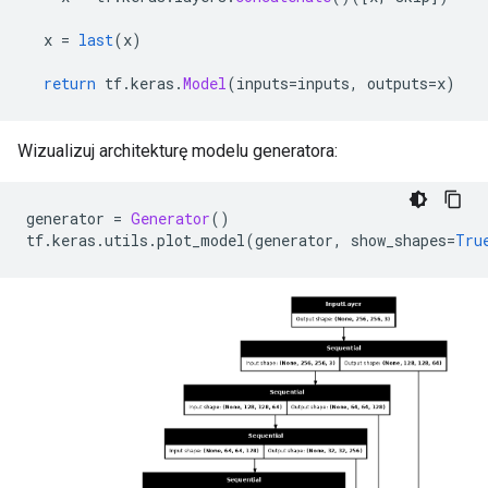
  x 
=
last
(
x
)
return
 tf
.
keras
.
Model
(
inputs
=
inputs
,
 outputs
=
x
)
Wizualizuj architekturę modelu generatora:
generator 
=
Generator
()
tf
.
keras
.
utils
.
plot_model
(
generator
,
 show_shapes
=
Tru