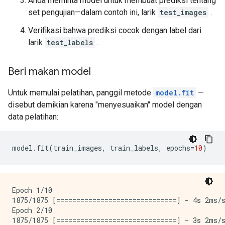
Anda meminta model untuk membuat prediksi tentang
set pengujian—dalam contoh ini, larik
test_images
.
Verifikasi bahwa prediksi cocok dengan label dari
larik
test_labels
.
Beri makan model
Untuk memulai pelatihan, panggil metode
model.fit
—
disebut demikian karena "menyesuaikan" model dengan
data pelatihan:
model
.
fit
(
train_images
,
 train_labels
,
 epochs
=
10
)
Epoch 1/10

1875/1875 [==============================] - 4s 2ms/s
Epoch 2/10

1875/1875 [==============================] - 3s 2ms/s