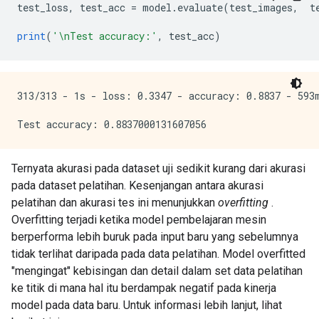
test_loss
,
 test_acc 
=
 model
.
evaluate
(
test_images
,
  t
print
(
'\nTest accuracy:'
,
 test_acc
)
313/313 - 1s - loss: 0.3347 - accuracy: 0.8837 - 593m
Ternyata akurasi pada dataset uji sedikit kurang dari akurasi
pada dataset pelatihan. Kesenjangan antara akurasi
pelatihan dan akurasi tes ini menunjukkan
overfitting
.
Overfitting terjadi ketika model pembelajaran mesin
berperforma lebih buruk pada input baru yang sebelumnya
tidak terlihat daripada pada data pelatihan. Model overfitted
"mengingat" kebisingan dan detail dalam set data pelatihan
ke titik di mana hal itu berdampak negatif pada kinerja
model pada data baru. Untuk informasi lebih lanjut, lihat