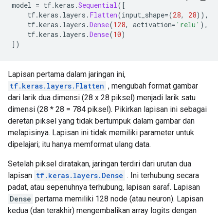
model 
=
 tf
.
keras
.
Sequential
([
    tf
.
keras
.
layers
.
Flatten
(
input_shape
=(
28
,
28
)),
    tf
.
keras
.
layers
.
Dense
(
128
,
 activation
=
'relu'
),
    tf
.
keras
.
layers
.
Dense
(
10
)
])
Lapisan pertama dalam jaringan ini,
tf.keras.layers.Flatten
, mengubah format gambar
dari larik dua dimensi (28 x 28 piksel) menjadi larik satu
dimensi (28 * 28 = 784 piksel). Pikirkan lapisan ini sebagai
deretan piksel yang tidak bertumpuk dalam gambar dan
melapisinya. Lapisan ini tidak memiliki parameter untuk
dipelajari; itu hanya memformat ulang data.
Setelah piksel diratakan, jaringan terdiri dari urutan dua
lapisan
tf.keras.layers.Dense
. Ini terhubung secara
padat, atau sepenuhnya terhubung, lapisan saraf. Lapisan
Dense
pertama memiliki 128 node (atau neuron). Lapisan
kedua (dan terakhir) mengembalikan array logits dengan