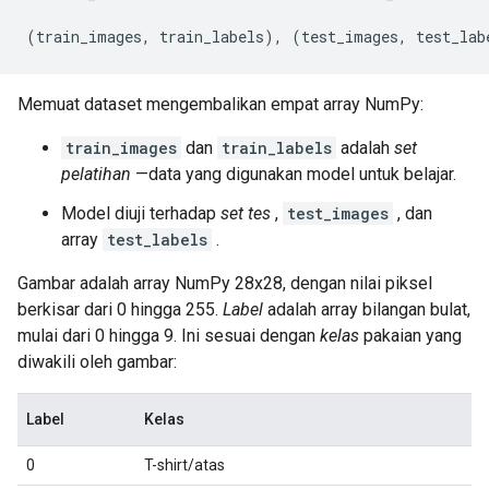
(
train_images
,
 train_labels
),
(
test_images
,
 test_lab
Memuat dataset mengembalikan empat array NumPy:
train_images
dan
train_labels
adalah
set
pelatihan
—data yang digunakan model untuk belajar.
Model diuji terhadap
set tes
,
test_images
, dan
array
test_labels
.
Gambar adalah array NumPy 28x28, dengan nilai piksel
berkisar dari 0 hingga 255.
Label
adalah array bilangan bulat,
mulai dari 0 hingga 9. Ini sesuai dengan
kelas
pakaian yang
diwakili oleh gambar:
Label
Kelas
0
T-shirt/atas