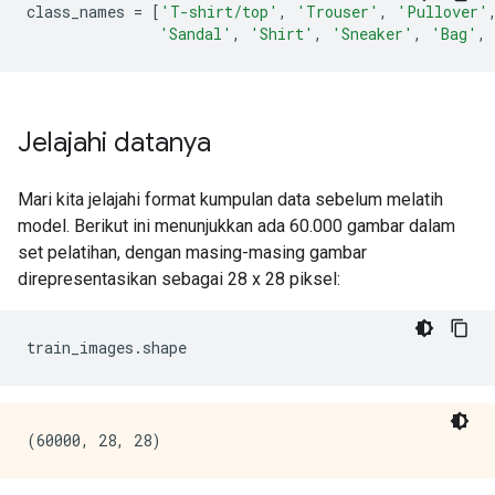
class_names 
=
[
'T-shirt/top'
,
'Trouser'
,
'Pullover'
'Sandal'
,
'Shirt'
,
'Sneaker'
,
'Bag'
,
Jelajahi datanya
Mari kita jelajahi format kumpulan data sebelum melatih
model. Berikut ini menunjukkan ada 60.000 gambar dalam
set pelatihan, dengan masing-masing gambar
direpresentasikan sebagai 28 x 28 piksel:
train_images
.
shape