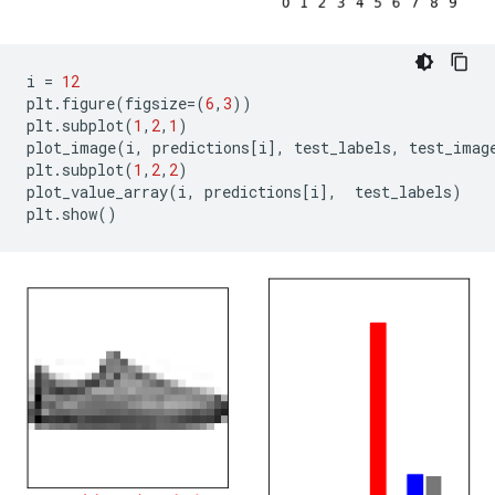
i 
=
12
plt
.
figure
(
figsize
=(
6
,
3
))
plt
.
subplot
(
1
,
2
,
1
)
plot_image
(
i
,
 predictions
[
i
],
 test_labels
,
 test_imag
plt
.
subplot
(
1
,
2
,
2
)
plot_value_array
(
i
,
 predictions
[
i
],
  test_labels
)
plt
.
show
()