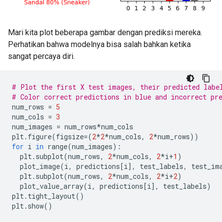
Mari kita plot beberapa gambar dengan prediksi mereka.
Perhatikan bahwa modelnya bisa salah bahkan ketika
sangat percaya diri.
# Plot the first X test images, their predicted labe
# Color correct predictions in blue and incorrect pr
num_rows 
=
5
num_cols 
=
3
num_images 
=
 num_rows
*
num_cols
plt
.
figure
(
figsize
=(
2
*
2
*
num_cols
,
2
*
num_rows
))
for
 i 
in
 range
(
num_images
):
  plt
.
subplot
(
num_rows
,
2
*
num_cols
,
2
*
i
+
1
)
  plot_image
(
i
,
 predictions
[
i
],
 test_labels
,
 test_im
  plt
.
subplot
(
num_rows
,
2
*
num_cols
,
2
*
i
+
2
)
  plot_value_array
(
i
,
 predictions
[
i
],
 test_labels
)
plt
.
tight_layout
()
plt
.
show
()