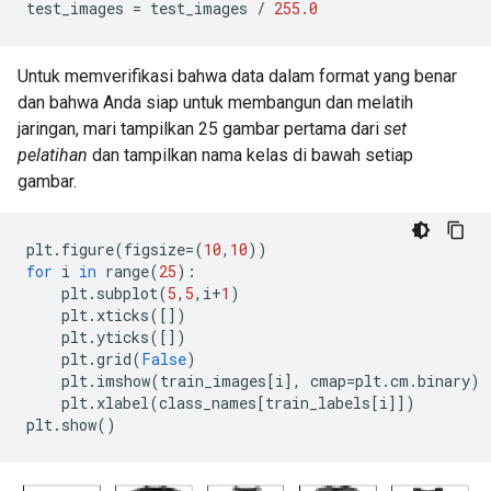
test_images 
=
 test_images 
/
255.0
Untuk memverifikasi bahwa data dalam format yang benar
dan bahwa Anda siap untuk membangun dan melatih
jaringan, mari tampilkan 25 gambar pertama dari
set
pelatihan
dan tampilkan nama kelas di bawah setiap
gambar.
plt
.
figure
(
figsize
=(
10
,
10
))
for
 i 
in
 range
(
25
):
    plt
.
subplot
(
5
,
5
,
i
+
1
)
    plt
.
xticks
([])
    plt
.
yticks
([])
    plt
.
grid
(
False
)
    plt
.
imshow
(
train_images
[
i
],
 cmap
=
plt
.
cm
.
binary
)
    plt
.
xlabel
(
class_names
[
train_labels
[
i
]])
plt
.
show
()