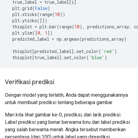
  true_label 
=
 true_label
[
i
]
  plt
.
grid
(
False
)
  plt
.
xticks
(
range
(
10
))
  plt
.
yticks
([])
  thisplot 
=
 plt
.
bar
(
range
(
10
),
 predictions_array
,
 c
  plt
.
ylim
([
0
,
1
])
  predicted_label 
=
 np
.
argmax
(
predictions_array
)
  thisplot
[
predicted_label
].
set_color
(
'red'
)
  thisplot
[
true_label
].
set_color
(
'blue'
)
Verifikasi prediksi
Dengan model yang terlatih, Anda dapat menggunakannya
untuk membuat prediksi tentang beberapa gambar.
Mari kita lihat gambar ke-0, prediksi, dan larik prediksi.
Label prediksi yang benar berwarna biru dan label prediksi
yang salah berwarna merah. Angka tersebut memberikan
persentase (dari 100) untuk label yang diprediksi.