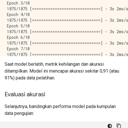
Epoch 3/10

1875/1875 [==============================] - 3s 2ms/s
Epoch 4/10

1875/1875 [==============================] - 3s 2ms/s
Epoch 5/10

1875/1875 [==============================] - 3s 2ms/s
Epoch 6/10

1875/1875 [==============================] - 3s 2ms/s
Epoch 7/10

1875/1875 [==============================] - 3s 2ms/s
Epoch 8/10

Saat model berlatih, metrik kehilangan dan akurasi
1875/1875 [==============================] - 3s 2ms/s
ditampilkan. Model ini mencapai akurasi sekitar 0,91 (atau
Epoch 9/10

1875/1875 [==============================] - 3s 2ms/s
91%) pada data pelatihan.
Epoch 10/10

1875/1875 [==============================] - 3s 2ms/s
Evaluasi akurasi
Selanjutnya, bandingkan performa model pada kumpulan
data pengujian: