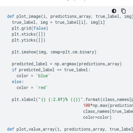
def
 plot_image
(
i
,
 predictions_array
,
 true_label
,
 img
  true_label
,
 img 
=
 true_label
[
i
],
 img
[
i
]
  plt
.
grid
(
False
)
  plt
.
xticks
([])
  plt
.
yticks
([])
  plt
.
imshow
(
img
,
 cmap
=
plt
.
cm
.
binary
)
  predicted_label 
=
 np
.
argmax
(
predictions_array
)
if
 predicted_label 
==
 true_label
:
    color 
=
'blue'
else
:
    color 
=
'red'
  plt
.
xlabel
(
"{} {:2.0f}% ({})"
.
format
(
class_names
[
100
*
np
.
max
(
predictio
                                class_names
[
true_lab
                                color
=
color
)
def
 plot_value_array
(
i
,
 predictions_array
,
 true_labe