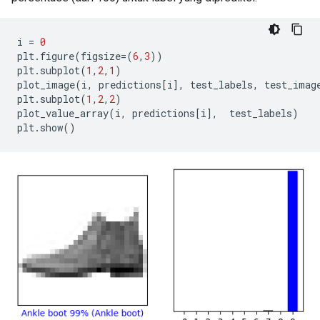
i 
=
0
plt
.
figure
(
figsize
=(
6
,
3
))
plt
.
subplot
(
1
,
2
,
1
)
plot_image
(
i
,
 predictions
[
i
],
 test_labels
,
 test_imag
plt
.
subplot
(
1
,
2
,
2
)
plot_value_array
(
i
,
 predictions
[
i
],
  test_labels
)
plt
.
show
()