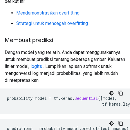
berikut ini:
Mendemonstrasikan overfitting
Strategi untuk mencegah overfitting
Membuat prediksi
Dengan model yang terlatih, Anda dapat menggunakannya
untuk membuat prediksi tentang beberapa gambar. Keluaran
linier model,
logits
. Lampirkan lapisan softmax untuk
mengonversi log menjadi probabilitas, yang lebih mudah
diinterpretasikan.
probability_model 
=
 tf
.
keras
.
Sequential
([
model
,
                                         tf
.
keras
.
lay
predictions 
=
 probability_model
.
predict
(
test_images
)