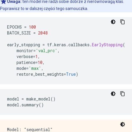
Uwaga:
ten model nie radzi sobie dobrze z nierównowagą klas.
Poprawisz to w dalszej części tego samouczka.
EPOCHS 
=
100
BATCH_SIZE 
=
2048
early_stopping 
=
 tf
.
keras
.
callbacks
.
EarlyStopping
(
    monitor
=
'val_prc'
,
    verbose
=
1
,
    patience
=
10
,
    mode
=
'max'
,
    restore_best_weights
=
True
)
model 
=
 make_model
()
model
.
summary
()
Model: "sequential"
