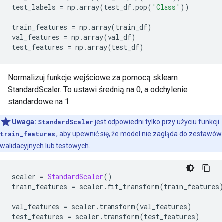
test_labels 
=
 np
.
array
(
test_df
.
pop
(
'Class'
))
train_features 
=
 np
.
array
(
train_df
)
val_features 
=
 np
.
array
(
val_df
)
test_features 
=
 np
.
array
(
test_df
)
Normalizuj funkcje wejściowe za pomocą sklearn
StandardScaler. To ustawi średnią na 0, a odchylenie
standardowe na 1.
Uwaga:
StandardScaler
jest odpowiedni tylko przy użyciu funkcji
train_features
, aby upewnić się, że model nie zagląda do zestawów
walidacyjnych lub testowych.
scaler 
=
StandardScaler
()
train_features 
=
 scaler
.
fit_transform
(
train_features
val_features 
=
 scaler
.
transform
(
val_features
)
test_features 
=
 scaler
.
transform
(
test_features
)