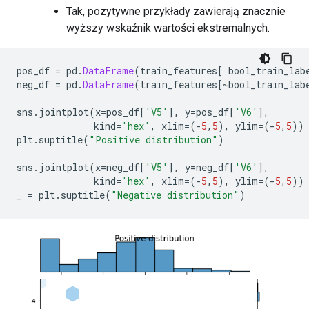
Tak, pozytywne przykłady zawierają znacznie
wyższy wskaźnik wartości ekstremalnych.
pos_df 
=
 pd
.
DataFrame
(
train_features
[
 bool_train_lab
neg_df 
=
 pd
.
DataFrame
(
train_features
[~
bool_train_lab
sns
.
jointplot
(
x
=
pos_df
[
'V5'
],
 y
=
pos_df
[
'V6'
],
              kind
=
'hex'
,
 xlim
=(-
5
,
5
),
 ylim
=(-
5
,
5
))
plt
.
suptitle
(
"Positive distribution"
)
sns
.
jointplot
(
x
=
neg_df
[
'V5'
],
 y
=
neg_df
[
'V6'
],
              kind
=
'hex'
,
 xlim
=(-
5
,
5
),
 ylim
=(-
5
,
5
))
_ 
=
 plt
.
suptitle
(
"Negative distribution"
)