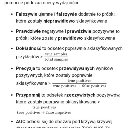
pomocne podczas oceny wydajności.
Fałszywie
ujemne i
fałszywie
dodatnie to próbki,
które zostały
nieprawidłowo
sklasyfikowane
Prawdziwie
negatywne i
prawdziwie
pozytywne to
próbki, które zostały
prawidłowo
sklasyfikowane
Dokładność
to odsetek poprawnie sklasyfikowanych
true samples
total samples
przykładów >
Precyzja
to odsetek
przewidywanych
wyników
pozytywnych, które zostały poprawnie
true positives
true positives + false p
sklasyfikowane >
Przypomnij
to odsetek
rzeczywistych
pozytywów,
które zostały poprawnie sklasyfikowane >
true positives
true positives + false negatives
AUC
odnosi się do obszaru pod krzywą krzywej