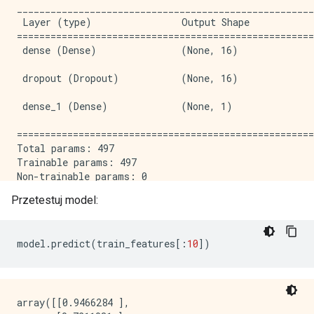
_____________________________________________________
 Layer (type)                Output Shape            
=====================================================
 dense (Dense)               (None, 16)              
 dropout (Dropout)           (None, 16)              
 dense_1 (Dense)             (None, 1)               
=====================================================
Total params: 497

Trainable params: 497

Non-trainable params: 0

Przetestuj model:
model
.
predict
(
train_features
[:
10
])
array([[0.9466284 ],
