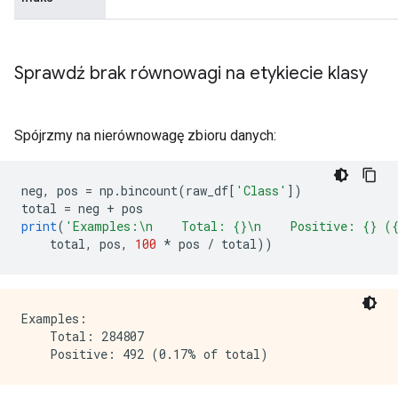
Sprawdź brak równowagi na etykiecie klasy
Spójrzmy na nierównowagę zbioru danych:
neg
,
 pos 
=
 np
.
bincount
(
raw_df
[
'Class'
])
total 
=
 neg 
+
 pos
print
(
'Examples:\n    Total: {}\n    Positive: {} (
    total
,
 pos
,
100
*
 pos 
/
 total
))
Examples:

    Total: 284807
