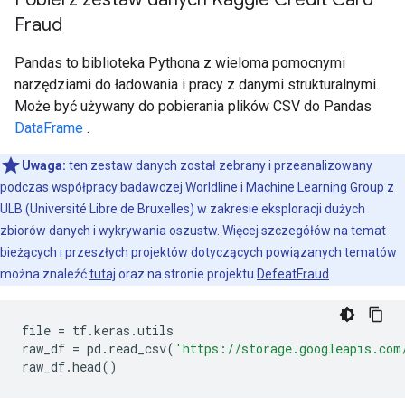
Fraud
Pandas to biblioteka Pythona z wieloma pomocnymi
narzędziami do ładowania i pracy z danymi strukturalnymi.
Może być używany do pobierania plików CSV do Pandas
DataFrame
.
Uwaga:
ten zestaw danych został zebrany i przeanalizowany
podczas współpracy badawczej Worldline i
Machine Learning Group
z
ULB (Université Libre de Bruxelles) w zakresie eksploracji dużych
zbiorów danych i wykrywania oszustw. Więcej szczegółów na temat
bieżących i przeszłych projektów dotyczących powiązanych tematów
można znaleźć
tutaj
oraz na stronie projektu
DefeatFraud
file 
=
 tf
.
keras
.
utils
raw_df 
=
 pd
.
read_csv
(
'https://storage.googleapis.com
raw_df
.
head
()