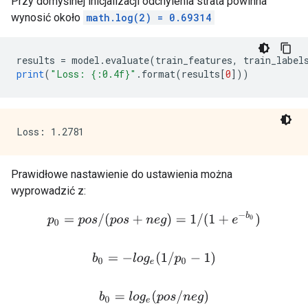
Przy domyślnej inicjalizacji odchylenia strata powinna
wynosić około
math.log(2) = 0.69314
results 
=
 model
.
evaluate
(
train_features
,
 train_label
print
(
"Loss: {:0.4f}"
.
format
(
results
[
0
]))
Prawidłowe nastawienie do ustawienia można
wyprowadzić z:
p
0
=
p
o
s
/
(
p
o
s
+
n
e
g
)
=
1
/
(
1
+
e
−
b
0
)
b
0
=
−
l
o
g
e
(
1
/
p
0
−
1
)
b
0
=
l
o
g
e
(
p
o
s
/
n
e
g
)