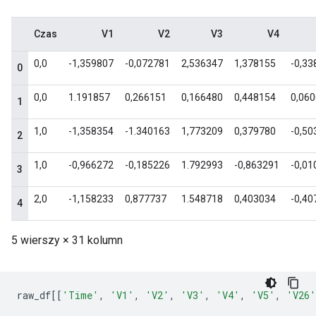
raw_df
[[
'Time'
,
'V1'
,
'V2'
,
'V3'
,
'V4'
,
'V5'
,
'V26'