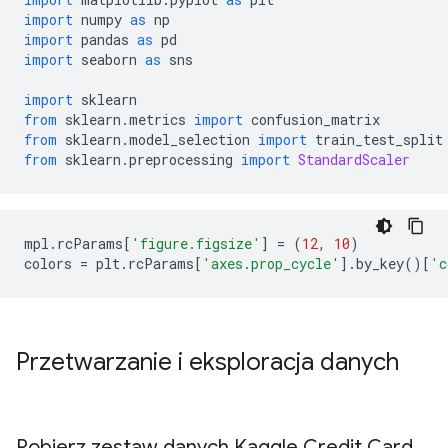
import
 numpy 
as
 np
import
 pandas 
as
 pd
import
 seaborn 
as
 sns
import
 sklearn
from
 sklearn
.
metrics 
import
 confusion_matrix
from
 sklearn
.
model_selection 
import
 train_test_split
from
 sklearn
.
preprocessing 
import
StandardScaler
mpl
.
rcParams
[
'figure.figsize'
]
=
(
12
,
10
)
colors 
=
 plt
.
rcParams
[
'axes.prop_cycle'
].
by_key
()[
'c
Przetwarzanie i eksploracja danych
Pobierz zestaw danych Kaggle Credit Card