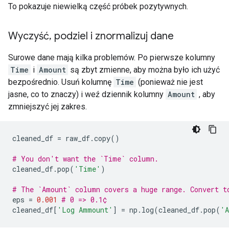
To pokazuje niewielką część próbek pozytywnych.
Wyczyść
,
podziel i znormalizuj dane
Surowe dane mają kilka problemów. Po pierwsze kolumny
Time
i
Amount
są zbyt zmienne, aby można było ich użyć
bezpośrednio. Usuń kolumnę
Time
(ponieważ nie jest
jasne, co to znaczy) i weź dziennik kolumny
Amount
, aby
zmniejszyć jej zakres.
cleaned_df 
=
 raw_df
.
copy
()
# You don't want the `Time` column.
cleaned_df
.
pop
(
'Time'
)
# The `Amount` column covers a huge range. Convert t
eps 
=
0.001
# 0 => 0.1¢
cleaned_df
[
'Log Ammount'
]
=
 np
.
log
(
cleaned_df
.
pop
(
'A