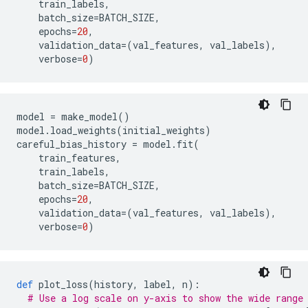
    train_labels
,
    batch_size
=
BATCH_SIZE
,
    epochs
=
20
,
    validation_data
=(
val_features
,
 val_labels
),
    verbose
=
0
)
model 
=
 make_model
()
model
.
load_weights
(
initial_weights
)
careful_bias_history 
=
 model
.
fit
(
    train_features
,
    train_labels
,
    batch_size
=
BATCH_SIZE
,
    epochs
=
20
,
    validation_data
=(
val_features
,
 val_labels
),
    verbose
=
0
)
def
 plot_loss
(
history
,
 label
,
 n
):
# Use a log scale on y-axis to show the wide range