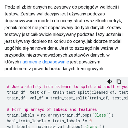
Podziel zbiór danych na zestawy do pociągów, walidacji i
testów. Zestaw walidacyjny jest używany podczas
dopasowywania modelu do oceny strat i wszelkich metryk,
jednak model nie jest dopasowany do tych danych. Zestaw
testowy jest całkowicie nieużywany podczas fazy uczenia i
jest używany dopiero na końcu do oceny, jak dobrze model
uogólnia się na nowe dane. Jest to szczególnie ważne w
przypadku niezrównoważonych zestawów danych, w
których
nadmierne dopasowanie
jest poważnym
problemem z powodu braku danych treningowych.
# Use a utility from sklearn to split and shuffle yo
train_df
,
 test_df 
=
 train_test_split
(
cleaned_df
,
 tes
train_df
,
 val_df 
=
 train_test_split
(
train_df
,
 test_s
# Form np arrays of labels and features.
train_labels 
=
 np
.
array
(
train_df
.
pop
(
'Class'
))
bool_train_labels 
=
 train_labels 
!=
0
val_labels 
=
 np
.
array
(
val_df
.
pop
(
'Class'
))