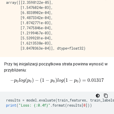
array([[2.3598122e-05],

       [1.5476024e-03],

       [6.8338902e-04],

       [9.4873342e-04],

       [1.0742771e-03],

       [7.7475846e-04],

       [1.2199467e-03],

       [5.5399281e-04],

       [1.6213538e-03],

Przy tej inicjalizacji początkowa strata powinna wynosić w
przybliżeniu:
−
p
0
l
o
g
(
p
0
)
−
(
1
−
p
0
)
l
o
g
(
1
−
p
0
)
=
0.01317
results 
=
 model
.
evaluate
(
train_features
,
 train_label
print
(
"Loss: {:0.4f}"
.
format
(
results
[
0
]))