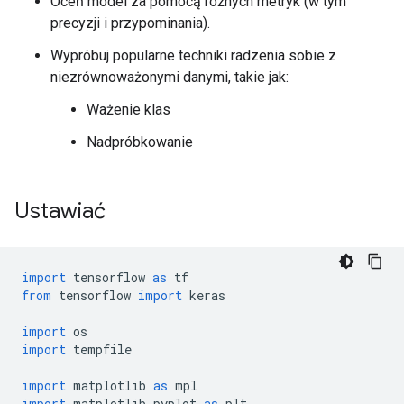
Oceń model za pomocą różnych metryk (w tym
precyzji i przypominania).
Wypróbuj popularne techniki radzenia sobie z
niezrównoważonymi danymi, takie jak:
Ważenie klas
Nadpróbkowanie
Ustawiać
import
 tensorflow 
as
 tf
from
 tensorflow 
import
 keras
import
 os
import
 tempfile
import
 matplotlib 
as
 mpl
import
 matplotlib
.
pyplot 
as
 plt