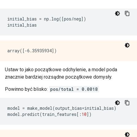
initial_bias 
=
 np
.
log
([
pos
/
neg
])
initial_bias
Ustaw to jako początkowe odchylenie, a model poda
znacznie bardziej rozsądne początkowe domysły.
Powinno być blisko:
pos/total = 0.0018
model 
=
 make_model
(
output_bias
=
initial_bias
)
model
.
predict
(
train_features
[:
10
])