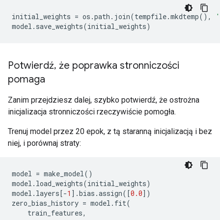
initial_weights 
=
 os
.
path
.
join
(
tempfile
.
mkdtemp
(),
'
model
.
save_weights
(
initial_weights
)
Potwierdź
,
że poprawka stronniczości
pomaga
Zanim przejdziesz dalej, szybko potwierdź, że ostrożna
inicjalizacja stronniczości rzeczywiście pomogła.
Trenuj model przez 20 epok, z tą staranną inicjalizacją i bez
niej, i porównaj straty:
model 
=
 make_model
()
model
.
load_weights
(
initial_weights
)
model
.
layers
[-
1
].
bias
.
assign
([
0.0
])
zero_bias_history 
=
 model
.
fit
(
    train_features
,