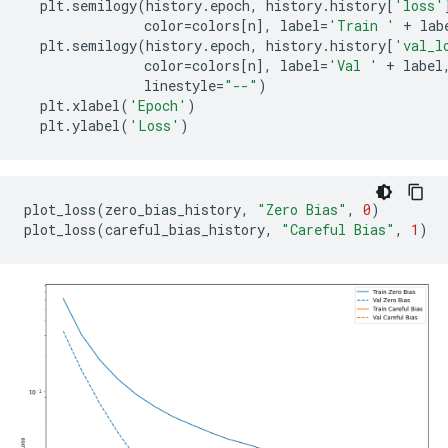
  plt
.
semilogy
(
history
.
epoch
,
 history
.
history
[
'loss'
               color
=
colors
[
n
],
 label
=
'Train '
+
 lab
  plt
.
semilogy
(
history
.
epoch
,
 history
.
history
[
'val_l
               color
=
colors
[
n
],
 label
=
'Val '
+
 label
               linestyle
=
"--"
)
  plt
.
xlabel
(
'Epoch'
)
  plt
.
ylabel
(
'Loss'
)
plot_loss
(
zero_bias_history
,
"Zero Bias"
,
0
)
plot_loss
(
careful_bias_history
,
"Careful Bias"
,
1
)