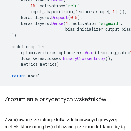
16
,
 activation
=
'relu'
,
          input_shape
=(
train_features
.
shape
[-
1
],)),
      keras
.
layers
.
Dropout
(
0.5
),
      keras
.
layers
.
Dense
(
1
,
 activation
=
'sigmoid'
,
                         bias_initializer
=
output_bias
])
  model
.
compile
(
      optimizer
=
keras
.
optimizers
.
Adam
(
learning_rate
=
      loss
=
keras
.
losses
.
BinaryCrossentropy
(),
      metrics
=
metrics
)
return
 model
Zrozumienie przydatnych wskaźników
Zwróć uwagę, że istnieje kilka zdefiniowanych powyżej
metryk, które mogą być obliczane przez model, które będą