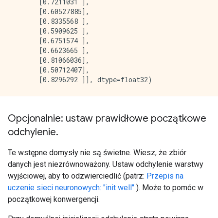
       [0.7211031 ],

       [0.60527885],

       [0.8335568 ],

       [0.5909625 ],

       [0.6751574 ],

       [0.6623665 ],

       [0.81066036],

       [0.50712407],

Opcjonalnie: ustaw prawidłowe początkowe
odchylenie
.
Te wstępne domysły nie są świetne. Wiesz, że zbiór
danych jest niezrównoważony. Ustaw odchylenie warstwy
wyjściowej, aby to odzwierciedlić (patrz:
Przepis na
uczenie sieci neuronowych: "init well"
). Może to pomóc w
początkowej konwergencji.