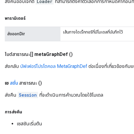
ส่งคืนออบเจ็กต์
Loader
ที่สามารถตั้งค่าตัวเลือกการกำหนดค่าก่อนท
พารามิเตอร์
เส้นทางไดเร็กทอรีที่มีโมเดลที่บันทึกไว้
ส่งออกDir
ไบต์สาธารณะ[]
meta
Graph
Def
()
ส่งกลับ
บัฟเฟอร์โปรโตคอล MetaGraphDef
ต่อเนื่องที่เกี่ยวข้องกับ
เซ
สชั่น
สาธารณะ
()
ส่งคืน
Session
ที่จะดำเนินการคำนวณโดยใช้โมเดล
การส่งคืน
เซสชันเริ่มต้น