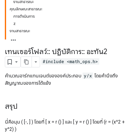
งานสาธารณะ
คุณลักษณะสาธารณะ
การดำเนินการ
z
งานสาธารณะ
เทนเซอร์โฟลว์
::
ปฏิบัติการ
::
อะทัน2
#include <math_ops.h>
คำนวณอาร์กแทนเจนต์ขององค์ประกอบ
y/x
โดยคำนึงถึง
สัญญาณของการโต้แย้ง
สรุป
นี่คือมุม ( [-, ] ) โดยที่ [ x = r () ] และ [ y = r () ] โดยที่ (r = (x^2 +
y^2) )