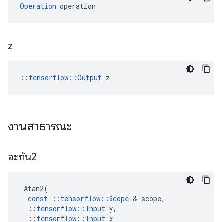
Operation
 operation
z
::
tensorflow::Output
 z
งานสาธารณะ
อะทัน2
Atan2
(
const
::
tensorflow
::
Scope
&
scope
,
::
tensorflow
::
Input
y
,
::
tensorflow
::
Input
x