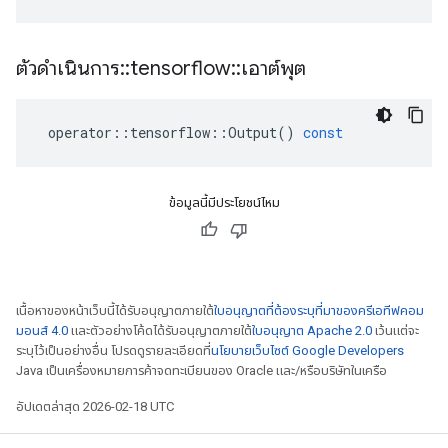
ตัวดำเนินการ
::
tensorflow
::
เอาต์พุต
operator
::
tensorflow
::
Output
()
const
ข้อมูลนี้มีประโยชน์ไหม
เนื้อหาของหน้าเว็บนี้ได้รับอนุญาตภายใต้
ใบอนุญาตที่ต้องระบุที่มาของครีเอทีฟคอม
มอนส์ 4.0
และตัวอย่างโค้ดได้รับอนุญาตภายใต้
ใบอนุญาต Apache 2.0
เว้นแต่จะ
ระบุไว้เป็นอย่างอื่น โปรดดูรายละเอียดที่
นโยบายเว็บไซต์ Google Developers
Java เป็นเครื่องหมายการค้าจดทะเบียนของ Oracle และ/หรือบริษัทในเครือ
อัปเดตล่าสุด 2026-02-18 UTC