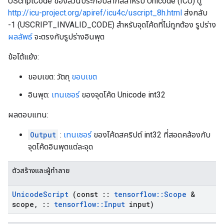
UScriptCode ของส่วนประกอบสากลสำหรับ Unicode (ICU) ดู
http://icu-project.org/apiref/icu4c/uscript_8h.html
ส่งกลับ
-1 (USCRIPT_INVALID_CODE) สำหรับจุดโค้ดที่ไม่ถูกต้อง รูปร่าง
ผลลัพธ์
จะตรงกับรูปร่างอินพุต
ข้อโต้แย้ง:
ขอบเขต: วัตถุ
ขอบเขต
อินพุต:
เทนเซอร์
ของจุดโค้ด Unicode int32
ผลตอบแทน:
Output
:
เทนเซอร์
ของโค้ดสคริปต์ int32 ที่สอดคล้องกับ
จุดโค้ดอินพุตแต่ละจุด
ตัวสร้างและผู้ทำลาย
Unicode
Script
(const
::
tensorflow
::
Scope
&
scope
,
::
tensorflow
::
Input
input)