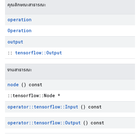
คุณลักษณะสาธารณะ
operation
Operation
output
::
tensorflow::Output
งานสาธารณะ
node
() const
::tensorflow::Node *
operator
::
tensorflow
::
Input
() const
operator
::
tensorflow
::
Output
() const