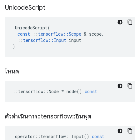
Unicode
Script
UnicodeScript
(
const
::
tensorflow
::
Scope
&
scope
,
::
tensorflow
::
Input
input
)
โหนด
::
tensorflow
::
Node
*
node
()
const
ตัวดำเนินการ
::
tensorflow
::
อินพุต
operator
::
tensorflow
::
Input
()
const