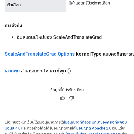
มีค่าแอตทริบิวต์ทางเลือก
ตัวเลือก
การส่งคืน
อินสแตนซ์ใหม่ของ ScaleAndTranslateGrad
Scale
And
Translate
Grad
.
Options
kernel
Type
แบบคงที่สาธาร
เอาท์พุท
สาธารณะ <T>
เอาท์พุท
()
ข้อมูลนี้มีประโยชน์ไหม
เนื้อหาของหน้าเว็บนี้ได้รับอนุญาตภายใต้
ใบอนุญาตที่ต้องระบุที่มาของครีเอทีฟคอม
มอนส์ 4.0
และตัวอย่างโค้ดได้รับอนุญาตภายใต้
ใบอนุญาต Apache 2.0
เว้นแต่จะ