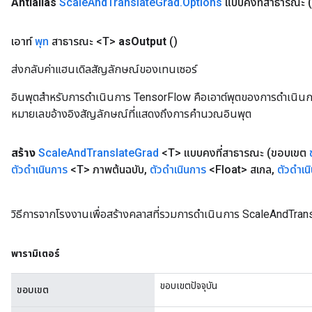
Antialias
Scale
And
Translate
Grad
.
Options
แบบคงที่สาธารณะ
เอาท์
พุท
สาธารณะ <T>
as
Output
()
ส่งกลับค่าแฮนเดิลสัญลักษณ์ของเทนเซอร์
อินพุตสำหรับการดำเนินการ TensorFlow คือเอาต์พุตของการดำเนินการ T
หมายเลขอ้างอิงสัญลักษณ์ที่แสดงถึงการคำนวณอินพุต
สร้าง
Scale
And
Translate
Grad
<T> แบบคงที่สาธารณะ
(ขอบเขต
ตัวดำเนินการ
<T> ภาพต้นฉบับ
,
ตัวดำเนินการ
<Float> สเกล
,
ตัวดำเน
วิธีการจากโรงงานเพื่อสร้างคลาสที่รวมการดำเนินการ ScaleAndTran
พารามิเตอร์
ขอบเขตปัจจุบัน
ขอบเขต