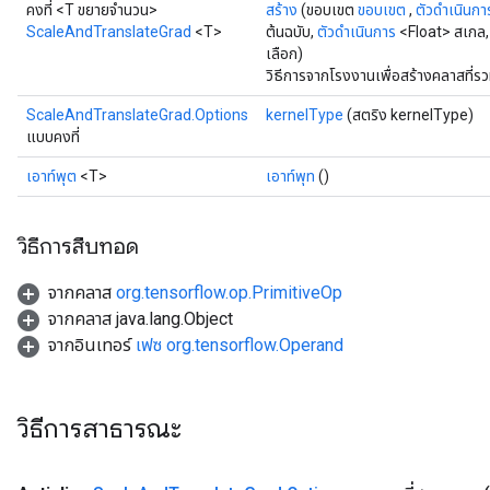
คงที่ <T ขยายจำนวน>
สร้าง
(ขอบเขต
ขอบเขต
,
ตัวดำเนินกา
ScaleAndTranslateGrad
<T>
ต้นฉบับ,
ตัวดำเนินการ
<Float> สเกล
เลือก)
วิธีการจากโรงงานเพื่อสร้างคลาสที
ScaleAndTranslateGrad.Options
kernelType
(สตริง kernelType)
แบบคงที่
เอาท์พุต
<T>
เอาท์พุท
()
วิธีการสืบทอด
จากคลาส
org.tensorflow.op.PrimitiveOp
จากคลาส java.lang.Object
จากอินเทอร์
เฟซ org.tensorflow.Operand
วิธีการสาธารณะ