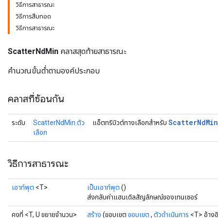
วิธีการสาธารณะ
วิธีการสืบทอด
วิธีการสาธารณะ
ScatterNdMin
คลาสสุดท้ายสาธารณะ
คำนวณขั้นต่ำตามองค์ประกอบ
คลาสที่ซ้อนกัน
Scatter
Nd
Min
ระดับ
ScatterNdMin.ตัว
แอ็ตทริบิวต์ทางเลือกสำหรับ
เลือก
วิธีการสาธารณะ
เอาท์พุต
<T>
เป็นเอาท์พุต
()
ส่งกลับค่าแฮนเดิลสัญลักษณ์ของเทนเซอร์
คงที่ <T, U ขยายจำนวน>
สร้าง
(ขอบเขต
ขอบเขต
,
ตัวดำเนินการ
<T> อ้างอ