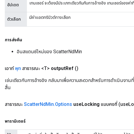
เทนเซอร์ จะต้องมีประเภทเดียวกันกับการอ้างอิง เทนเซอร์ของค่าที
อัปเดต
มีค่าแอตทริบิวต์ทางเลือก
ตัวเลือก
การส่งคืน
อินสแตนซ์ใหม่ของ ScatterNdMin
เอาท์
พุท
สาธารณะ <T>
output
Ref
()
เช่นเดียวกับการอ้างอิง กลับมาเพื่อความสะดวกสำหรับการดำเนินงานที่
สิ้น
สาธารณะ
Scatter
Nd
Min
.
Options
use
Locking
แบบคงที่
(use
Lo
พารามิเตอร์