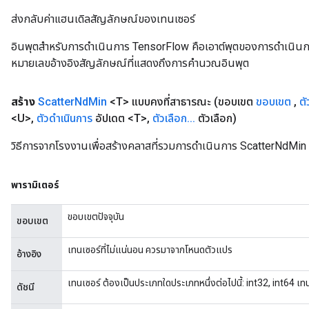
ส่งกลับค่าแฮนเดิลสัญลักษณ์ของเทนเซอร์
อินพุตสำหรับการดำเนินการ TensorFlow คือเอาต์พุตของการดำเนินการ T
หมายเลขอ้างอิงสัญลักษณ์ที่แสดงถึงการคำนวณอินพุต
สร้าง
Scatter
Nd
Min
<T> แบบคงที่สาธารณะ
(ขอบเขต
ขอบเขต
,
ตั
<U>
,
ตัวดำเนินการ
อัปเดต <T>
,
ตัวเลือก
.
.
.
ตัวเลือก)
วิธีการจากโรงงานเพื่อสร้างคลาสที่รวมการดำเนินการ ScatterNdMin 
พารามิเตอร์
ขอบเขตปัจจุบัน
ขอบเขต
เทนเซอร์ที่ไม่แน่นอน ควรมาจากโหนดตัวแปร
อ้างอิง
เทนเซอร์ ต้องเป็นประเภทใดประเภทหนึ่งต่อไปนี้: int32, int64 เท
ดัชนี