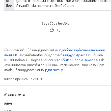
บูลเสริม ค่าเริ่มต้นเป็น True ถ้าเป็น True งานที่ได้รับมอบหมายจะได้ร
ใช้
กำหนดไว้ แต่อาจแสดงความขัดแย้งน้อยลง
ล็อค
ข้อมูลนี้มีประโยชน์ไหม
เนื้อหาของหน้าเว็บนี้ได้รับอนุญาตภายใต้
ใบอนุญาตที่ต้องระบุที่มาของครีเอทีฟคอม
มอนส์ 4.0
และตัวอย่างโค้ดได้รับอนุญาตภายใต้
ใบอนุญาต Apache 2.0
เว้นแต่จะ
ระบุไว้เป็นอย่างอื่น โปรดดูรายละเอียดที่
นโยบายเว็บไซต์ Google Developers
ส่วน
Java เป็นเครื่องหมายการค้าจดทะเบียนของ Oracle และ/หรือบริษัทในเครือ เนื้อหา
x
บางส่วนได้รับอนุญาตภายใต้
ใบอนุญาต NumPy
อัปเดตล่าสุด 2025-07-26 UTC
เชื่อมต่อเสมอ
บล็อก