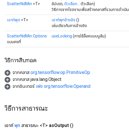
ScatterNdMin
<T>
อัปเดต,
ตัวเลือก...
ตัวเลือก)
วิธีการจากโรงงานเพื่อสร้างคลาสที่รวมการดำเนิ
เอาท์พุต
<T>
เอาท์พุทอ้างอิง
()
เช่นเดียวกับการอ้างอิง
ScatterNdMin.Options
useLocking
(การใช้ล็อคแบบบูลีน)
แบบคงที่
วิธีการสืบทอด
จากคลาส
org.tensorflow.op.PrimitiveOp
จากคลาส java.lang.Object
จากอินเทอร์
เฟซ org.tensorflow.Operand
วิธีการสาธารณะ
เอาท์
พุท
สาธารณะ <T>
as
Output
()