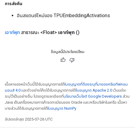
การส่งคืน
อินสแตนซ์ใหม่ของ TPUEmbeddingActivations
เอาท์พุท
สาธารณะ <Float>
เอาท์พุท
()
ข้อมูลนี้มีประโยชน์ไหม
เนื้อหาของหน้าเว็บนี้ได้รับอนุญาตภายใต้
ใบอนุญาตที่ต้องระบุที่มาของครีเอทีฟคอม
มอนส์ 4.0
และตัวอย่างโค้ดได้รับอนุญาตภายใต้
ใบอนุญาต Apache 2.0
เว้นแต่จะ
ระบุไว้เป็นอย่างอื่น โปรดดูรายละเอียดที่
นโยบายเว็บไซต์ Google Developers
ส่วน
Java เป็นเครื่องหมายการค้าจดทะเบียนของ Oracle และ/หรือบริษัทในเครือ เนื้อหา
บางส่วนได้รับอนุญาตภายใต้
ใบอนุญาต NumPy
อัปเดตล่าสุด 2025-07-26 UTC