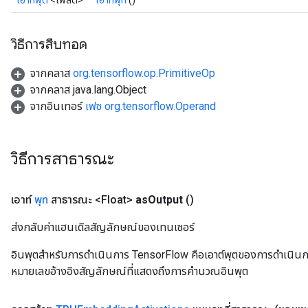
เอาท์พุต
<โฟลต>
เอาท์พุท
()
วิธีการสืบทอด
จากคลาส
org.tensorflow.op.PrimitiveOp
จากคลาส java.lang.Object
จากอินเทอร์
เฟซ org.tensorflow.Operand
วิธีการสาธารณะ
เอาท์
พุท
สาธารณะ <Float>
as
Output
()
ส่งกลับค่าแฮนเดิลสัญลักษณ์ของเทนเซอร์
อินพุตสำหรับการดำเนินการ TensorFlow คือเอาต์พุตของการดำเนินการ T
หมายเลขอ้างอิงสัญลักษณ์ที่แสดงถึงการคำนวณอินพุต