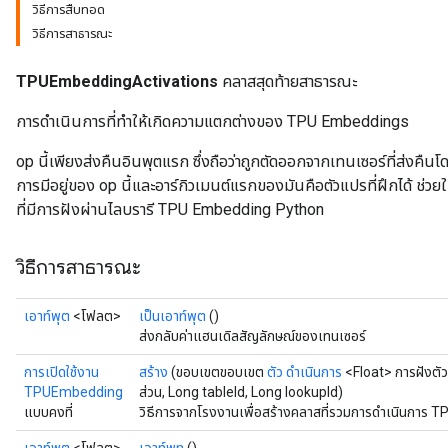
วิธีการสืบทอด
วิธีการสาธารณะ
TPUEmbeddingActivations
คลาสสุดท้ายสาธารณะ
การดำเนินการที่ทำให้เกิดความแตกต่างของ TPU Embeddings
op นี้เพียงส่งคืนอินพุตแรก ซึ่งถือว่าถูกตัดออกจากเทนเซอร์ที่ส่
การมีอยู่ของ op นี้และอาร์กิวเมนต์แรกของมันคือตัวแปรที่ฝึกได้ ช่
ที่มีการฝังผ่านไลบรารี TPU Embedding Python
วิธีการสาธารณะ
เอาท์พุต
<โฟลต>
เป็นเอาท์พุต
()
ส่งกลับค่าแฮนเดิลสัญลักษณ์ของเทนเซอร์
การเปิดใช้งาน
สร้าง
(ขอบเขตขอบเขต
ตัว
ดำเนินการ
<Float> การฝังตั
TPUEmbedding
ส่วน, Long tableId, Long lookupId)
แบบคงที่
วิธีการจากโรงงานเพื่อสร้างคลาสที่รวมการดำเนินการ 