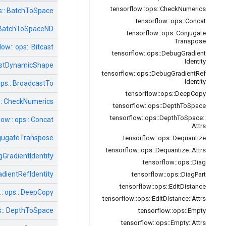
tensorflow
::
ops
::
Check
Numerics
ps:: BatchToSpace
tensorflow
::
ops
::
Concat
: BatchToSpaceND
tensorflow
::
ops
::
Conjugate
Transpose
low:: ops:: Bitcast
tensorflow
::
ops
::
Debug
Gradient
Identity
castDynamicShape
tensorflow
::
ops
::
Debug
Gradient
Ref
Identity
ops:: BroadcastTo
tensorflow
::
ops
::
Deep
Copy
s:: CheckNumerics
tensorflow
::
ops
::
Depth
To
Space
tensorflow
::
ops
::
Depth
To
Space
::
low:: ops:: Concat
Attrs
onjugateTranspose
tensorflow
::
ops
::
Dequantize
tensorflow
::
ops
::
Dequantize
::
Attrs
gGradientIdentity
tensorflow
::
ops
::
Diag
adientRefIdentity
tensorflow
::
ops
::
Diag
Part
tensorflow
::
ops
::
Edit
Distance
:: ops:: DeepCopy
tensorflow
::
ops
::
Edit
Distance
::
Attrs
ps:: DepthToSpace
tensorflow
::
ops
::
Empty
tensorflow
::
ops
::
Empty
::
Attrs