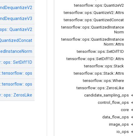
tensorflow
::
ops
::
Quantize
V2
eAndDequantizeV2
tensorflow
::
ops
::
Quantize
V2
::
Attrs
eAndDequantizeV3
tensorflow
::
ops
::
Quantized
Concat
tensorflow
::
ops
::
Quantized
Instance
 ops:: QuantizeV2
Norm
tensorflow
::
ops
::
Quantized
Instance
: QuantizedConcat
Norm
::
Attrs
tizedInstanceNorm
tensorflow
::
ops
::
Set
Diff1D
tensorflow
::
ops
::
Set
Diff1D
::
Attrs
:: ops:: SetDiff1D
tensorflow
::
ops
::
Stack
tensorflow:: ops:: מחסנית
tensorflow
::
ops
::
Stack
::
Attrs
tensorflow
::
ops
::
Where
tensorflow:: ops:: איפה
tensorflow
::
ops
::
Zeros
Like
:: ops:: ZerosLike
candidate
_
sampling
_
ops
control
_
flow
_
ops
core
data
_
flow
_
ops
image
_
ops
io
_
ops