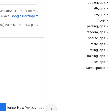
logging
_
ops
math
_
ops
אלא אם צוין אחרת, התוכן של 
nn
_
ops
Google Developers‏
.‏ Java הוא סימן מסחרי רשום של חברת Oracle ו/או של השותפים העצמאיים שלה.
no
_
op
עדכון אחרון: 2025-07-26 (שעון UTC).
parsing
_
ops
random
_
ops
sparse
_
ops
state
_
ops
לא להתנתק
string
_
ops
בלוג
training
_
ops
user
_
ops
פורום
Namespaces
GitHub
Twitter
YouTube
ה
תנאים
פרטיות
Manage cookies
הרשמה לניוזלטר של TensorFlow