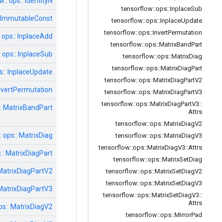
:: ops:: IdentityN
tensorflow
::
ops
::
Inplace
Sub
:: ImmutableConst
tensorflow
::
ops
::
Inplace
Update
tensorflow
::
ops
::
Invert
Permutation
: ops:: InplaceAdd
tensorflow
::
ops
::
Matrix
Band
Part
: ops:: InplaceSub
tensorflow
::
ops
::
Matrix
Diag
tensorflow
::
ops
::
Matrix
Diag
Part
s:: InplaceUpdate
tensorflow
::
ops
::
Matrix
Diag
Part
V2
InvertPermutation
tensorflow
::
ops
::
Matrix
Diag
Part
V3
tensorflow
::
ops
::
Matrix
Diag
Part
V3
::
:: MatrixBandPart
Attrs
tensorflow
::
ops
::
Matrix
Diag
V2
: ops:: MatrixDiag
tensorflow
::
ops
::
Matrix
Diag
V3
tensorflow
::
ops
::
Matrix
Diag
V3
::
Attrs
s:: MatrixDiagPart
tensorflow
::
ops
::
Matrix
Set
Diag
 MatrixDiagPartV2
tensorflow
::
ops
::
Matrix
Set
Diag
V2
tensorflow
::
ops
::
Matrix
Set
Diag
V3
 MatrixDiagPartV3
tensorflow
::
ops
::
Matrix
Set
Diag
V3
::
Attrs
ps:: MatrixDiagV2
tensorflow
::
ops
::
Mirror
Pad