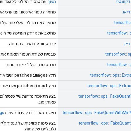
הפוך
את טנסור 'הקלט' ל-float או bfloat16
מחזירה טנזור אלכסוני עם ערכי אלכ
tensorflo
מחזירה את החלק האלכסוני של הט
tensorflow:: 
מחשב את מרחק העריכה של Levenshtein (אולי מנורמל).
יוצר טנזור עם הצורה הנתונה.
tensorflow:: 
מבטיח שצורת הטנזור תואמת את ה
tensorflow::
מכניס ממד של 1 לצורת טנזור.
patches
images
tensorflow:: ops:: Ex
חלץ
ושם אות
patches
input
tensorflow:: ops:: Ext
חלץ
ושם אותם 
tensorflow:: ops:: FakeQua
מאותו סוג.
tensorflow:: ops:: FakeQuantWithMi
חישוב מעברי צבע עבור פעולת
gs
tensorflow:: ops:: FakeQua
בצע כימות מזויפות של טנסור ה'
גלובליים של ציפה.