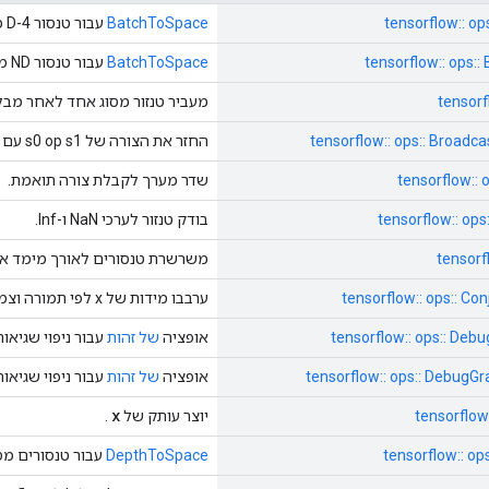
tensorflow:: o
BatchToSpace
עבור טנסור 4-D מסוג T.
tensorflow:: ops:
BatchToSpace
עבור טנסור ND מסוג T.
tensorf
מעביר טנזור מסוג אחד לאחר מבלי
tensorflow:: ops:: Broad
החזר את הצורה של s0 op s1 עם שידור.
tensorflow:: 
שדר מערך לקבלת צורה תואמת.
tensorflow:: op
בודק טנזור לערכי NaN ו-Inf.
tensorf
משרשרת טנסורים לאורך מימד א
tensorflow:: ops:: C
ערבבו מידות של x לפי תמורה וצמידו את התוצאה.
tensorflow:: ops:: Debu
אופציה
של זהות
עבור ניפוי שגיאות
tensorflow:: ops:: DebugGr
אופציה
של זהות
עבור ניפוי שגיאות
x
tensorflow
יוצר עותק של
.
tensorflow:: o
DepthToSpace
עבור טנסורים מסוג