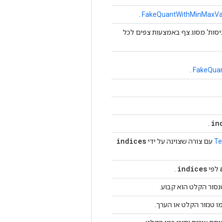
.
FakeQuantWithMinMaxVa
ניסות' מסוג צף באמצעות צפים לכל
.
FakeQua
in
.
indices
Te
עם צורה שצוינה על ידי
indices
לפי
.
מו טנזור הקלט או הערך.