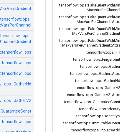
tensorflow
::
ops
::
Fake
Quant
With
Min
nMaxVarsGradient
Max
Vars
Per
Channel
tensorflow
::
ops
::
Fake
Quant
With
Min
tensorflow:: ops::
Max
Vars
Per
Channel
::
Attrs
VarsPerChannel
tensorflow
::
ops
::
Fake
Quant
With
Min
Max
Vars
Per
Channel
Gradient
tensorflow:: ops::
tensorflow
::
ops
::
Fake
Quant
With
Min
ChannelGradient
Max
Vars
Per
Channel
Gradient
::
Attrs
tensorflow:: ops:: מילוי
tensorflow
::
ops
::
Fill
tensorflow
::
ops
::
Fingerprint
tensorflow:: ops:: טביעת אצבע
tensorflow
::
ops
::
Gather
tensorflow:: ops:: לאסוף
tensorflow
::
ops
::
Gather
::
Attrs
tensorflow
::
ops
::
Gather
Nd
:: ops:: GatherNd
tensorflow
::
ops
::
Gather
V2
tensorflow
::
ops
::
Gather
V2
::
Attrs
:: ops:: GatherV2
tensorflow
::
ops
::
Guarantee
Const
tensorflow
::
ops
::
Identity
:: GuaranteeConst
tensorflow
::
ops
::
Identity
N
tensorflow:: ops:: זהות
tensorflow
::
ops
::
Immutable
Const
tensorflow
::
ops
::
Inplace
Add