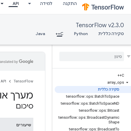
התקנה
למידה
API
TensorFlow v2.3.0
סקירה כללית
Python
C++
Java
C++
API
TensorFlow
array
_
ops
סקירה כללית
מערך אופ
tensorflow
::
ops
::
Batch
To
Space
tensorflow
::
ops
::
Batch
To
Space
ND
סיכום
tensorflow
::
ops
::
Bitcast
tensorflow
::
ops
::
Broadcast
Dynamic
Shape
שיעורים
tensorflow
::
ops
::
Broadcast
To