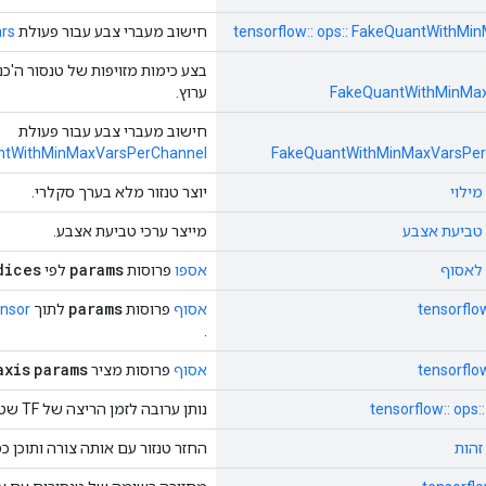
tensorflow:: ops:: FakeQuantWithMi
חישוב מעברי צבע עבור פעולת
rs
בצע כימות מזויפות של טנסור ה'כ
FakeQuantWithMinMax
ערוץ.
חישוב מעברי צבע עבור פעולת
ntWithMinMaxVarsPerChannel
FakeQuantWithMinMaxVarsPer
יוצר טנזור מלא בערך סקלרי.
מייצר ערכי טביעת אצבע.
dices
params
אספו
פרוסות
לפי
params
tensorflow
אסוף
פרוסות
לתוך
nsor
.
axis
params
tensorflow
אסוף
פרוסות מציר
tensorflow:: ops
נותן ערובה לזמן הריצה של TF שטנסור הקלט הוא קבוע.
החזר טנזור עם אותה צורה ותוכן כ