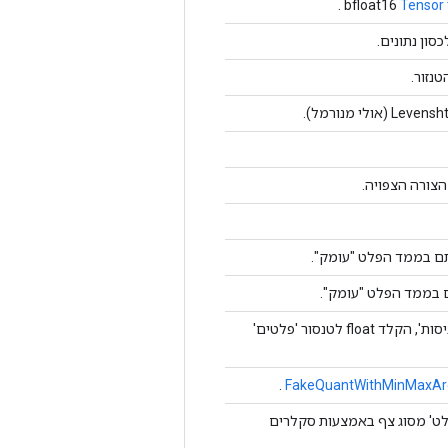
.
Tensor
סון נתונים.
נזור.
צורה הצפויה.
ם בממד הפלט "עומק".
בממד הפלט "עומק".
בצע התאמה מזויפת של טנסור 'כניסות', הקלד float לטנסור 'פלטים'
.
FakeQuantWithMinMaxAr
קלט' מסוג צף באמצעות סקלרים