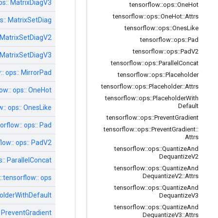
ps:: MatrixDiagV3
tensorflow
::
ops
::
One
Hot
tensorflow
::
ops
::
One
Hot
::
Attrs
ps:: MatrixSetDiag
tensorflow
::
ops
::
Ones
Like
: MatrixSetDiagV2
tensorflow
::
ops
::
Pad
tensorflow
::
ops
::
Pad
V2
: MatrixSetDiagV3
tensorflow
::
ops
::
Parallel
Concat
:: ops:: MirrorPad
tensorflow
::
ops
::
Placeholder
tensorflow
::
ops
::
Placeholder
::
Attrs
ow:: ops:: OneHot
tensorflow
::
ops
::
Placeholder
With
Default
w:: ops:: OnesLike
tensorflow
::
ops
::
Prevent
Gradient
orflow:: ops:: Pad
tensorflow
::
ops
::
Prevent
Gradient
::
Attrs
low:: ops:: PadV2
tensorflow
::
ops
::
Quantize
And
Dequantize
V2
s:: ParallelConcat
tensorflow
::
ops
::
Quantize
And
Dequantize
V2
::
Attrs
tensorflow:: ops:: מציין מיקום
tensorflow
::
ops
::
Quantize
And
holderWithDefault
Dequantize
V3
tensorflow
::
ops
::
Quantize
And
: PreventGradient
Dequantize
V3
::
Attrs