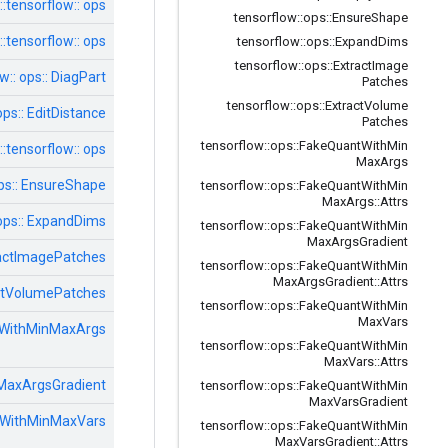
tensorflow:: ops:: דקוונטיז
tensorflow
::
ops
::
Ensure
Shape
tensorflow:: ops:: דיאג
tensorflow
::
ops
::
Expand
Dims
tensorflow
::
ops
::
Extract
Image
w:: ops:: DiagPart
Patches
tensorflow
::
ops
::
Extract
Volume
ops:: EditDistance
Patches
tensorflow
::
ops
::
Fake
Quant
With
Min
tensorflow:: ops:: ריק
Max
Args
ops:: EnsureShape
tensorflow
::
ops
::
Fake
Quant
With
Min
Max
Args
::
Attrs
 ops:: ExpandDims
tensorflow
::
ops
::
Fake
Quant
With
Min
Max
Args
Gradient
tractImagePatches
tensorflow
::
ops
::
Fake
Quant
With
Min
Max
Args
Gradient
::
Attrs
ractVolumePatches
tensorflow
::
ops
::
Fake
Quant
With
Min
Max
Vars
ntWithMinMaxArgs
tensorflow
::
ops
::
Fake
Quant
With
Min
Max
Vars
::
Attrs
nMaxArgsGradient
tensorflow
::
ops
::
Fake
Quant
With
Min
Max
Vars
Gradient
ntWithMinMaxVars
tensorflow
::
ops
::
Fake
Quant
With
Min
Max
Vars
Gradient
::
Attrs