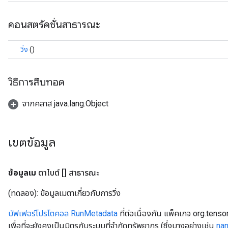
คอนสตรัคชั่นสาธารณะ
วิ่ง
()
วิธีการสืบทอด
จากคลาส java.lang.Object
เขตข้อมูล
ข้อมูลเม
ตาไบต์ [] สาธารณะ
(ทดลอง): ข้อมูลเมตาเกี่ยวกับการวิ่ง
บัฟเฟอร์โปรโตคอล RunMetadata
ที่ต่อเนื่องกัน แพ็คเกจ org.tens
เพื่อที่จะยังคงเป็นมิตรกับระบบที่จำกัดทรัพยากร (ซึ่งบางอย่างเช่น
na