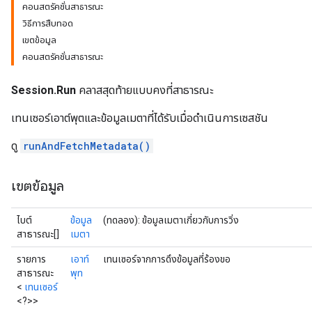
คอนสตรัคชั่นสาธารณะ
วิธีการสืบทอด
เขตข้อมูล
คอนสตรัคชั่นสาธารณะ
Session.Run
คลาสสุดท้ายแบบคงที่สาธารณะ
เทนเซอร์เอาต์พุตและข้อมูลเมตาที่ได้รับเมื่อดำเนินการเซสชัน
ดู
runAndFetchMetadata()
เขตข้อมูล
ไบต์
ข้อมูล
(ทดลอง): ข้อมูลเมตาเกี่ยวกับการวิ่ง
สาธารณะ[]
เมตา
รายการ
เอาท์
เทนเซอร์จากการดึงข้อมูลที่ร้องขอ
สาธารณะ
พุท
<
เทนเซอร์
<?>>